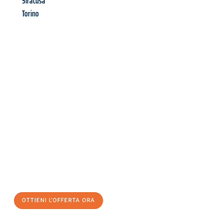
Siracusa
Torino
Richiedi ora la tua
offerta
al
miglior
prezzo !
Inviateci adesso la vostra richiesta non vincolante e
assicuratevi la vostra
offerta di trasloco per le vostre esigenze
a Genova
al miglior prezzo! Approfitta dell’occasione per
un
trasloco senza stress
e con il massimo comfort:
OTTIENI L'OFFERTA ORA