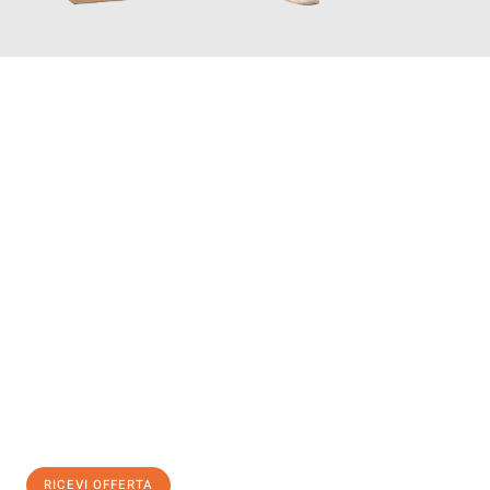
INFORMATI ORA
Scopri con Traslochi Genova quanto può essere
facile e senza
stress il tuo trasloco a Genova
. Il nostro team di esperti è
pronto ad assicurarti una transizione senza intoppi nella tua
nuova casa.
Ottieni subito
un'offerta non vincolante
e
risparmia € 100:
RICEVI OFFERTA
0299948957