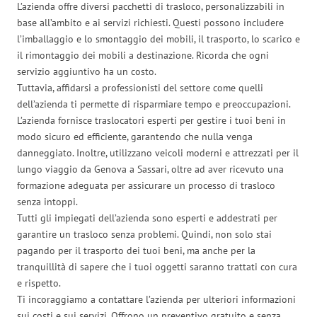
L’azienda offre diversi pacchetti di trasloco, personalizzabili in
base all’ambito e ai servizi richiesti. Questi possono includere
l’imballaggio e lo smontaggio dei mobili, il trasporto, lo scarico e
il rimontaggio dei mobili a destinazione. Ricorda che ogni
servizio aggiuntivo ha un costo.
Tuttavia, affidarsi a professionisti del settore come quelli
dell’azienda ti permette di risparmiare tempo e preoccupazioni.
L’azienda fornisce traslocatori esperti per gestire i tuoi beni in
modo sicuro ed efficiente, garantendo che nulla venga
danneggiato. Inoltre, utilizzano veicoli moderni e attrezzati per il
lungo viaggio da Genova a Sassari, oltre ad aver ricevuto una
formazione adeguata per assicurare un processo di trasloco
senza intoppi.
Tutti gli impiegati dell’azienda sono esperti e addestrati per
garantire un trasloco senza problemi. Quindi, non solo stai
pagando per il trasporto dei tuoi beni, ma anche per la
tranquillità di sapere che i tuoi oggetti saranno trattati con cura
e rispetto.
Ti incoraggiamo a contattare l’azienda per ulteriori informazioni
sui costi e sui servizi. Offrono un preventivo gratuito e senza