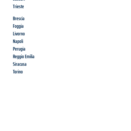
Trieste
Brescia
Foggia
Livorno
Napoli
Perugia
Reggio Emilia
Siracusa
Torino
Richiedi ora la tua
offerta
al
miglior