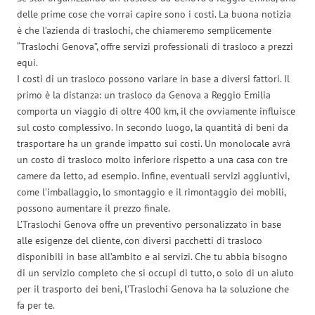
delle prime cose che vorrai capire sono i costi. La buona notizia
è che l’azienda di traslochi, che chiameremo semplicemente
“Traslochi Genova”, offre servizi professionali di trasloco a prezzi
equi.
I costi di un trasloco possono variare in base a diversi fattori. Il
primo è la distanza: un trasloco da Genova a Reggio Emilia
comporta un viaggio di oltre 400 km, il che ovviamente influisce
sul costo complessivo. In secondo luogo, la quantità di beni da
trasportare ha un grande impatto sui costi. Un monolocale avrà
un costo di trasloco molto inferiore rispetto a una casa con tre
camere da letto, ad esempio. Infine, eventuali servizi aggiuntivi,
come l’imballaggio, lo smontaggio e il rimontaggio dei mobili,
possono aumentare il prezzo finale.
L’Traslochi Genova offre un preventivo personalizzato in base
alle esigenze del cliente, con diversi pacchetti di trasloco
disponibili in base all’ambito e ai servizi. Che tu abbia bisogno
di un servizio completo che si occupi di tutto, o solo di un aiuto
per il trasporto dei beni, l’Traslochi Genova ha la soluzione che
fa per te.