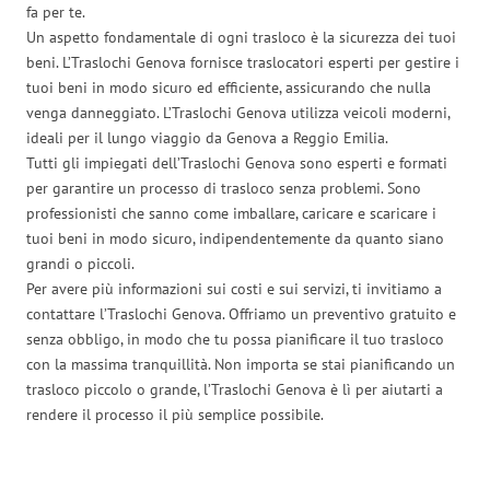
fa per te.
Un aspetto fondamentale di ogni trasloco è la sicurezza dei tuoi
beni. L’Traslochi Genova fornisce traslocatori esperti per gestire i
tuoi beni in modo sicuro ed efficiente, assicurando che nulla
venga danneggiato. L’Traslochi Genova utilizza veicoli moderni,
ideali per il lungo viaggio da Genova a Reggio Emilia.
Tutti gli impiegati dell’Traslochi Genova sono esperti e formati
per garantire un processo di trasloco senza problemi. Sono
professionisti che sanno come imballare, caricare e scaricare i
tuoi beni in modo sicuro, indipendentemente da quanto siano
grandi o piccoli.
Per avere più informazioni sui costi e sui servizi, ti invitiamo a
contattare l’Traslochi Genova. Offriamo un preventivo gratuito e
senza obbligo, in modo che tu possa pianificare il tuo trasloco
con la massima tranquillità. Non importa se stai pianificando un
trasloco piccolo o grande, l’Traslochi Genova è lì per aiutarti a
rendere il processo il più semplice possibile.
Traslochi Genova in numeri: