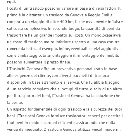
equi.
I costi di un trasloco possono variare in base a diversi fattori. Il
primo è la distanza: un trasloco da Genova a Reggio Emilia
comporta un viaggio di oltre 400 km, il che ovviamente influisce
sul costo complessivo. In secondo luogo, la quantità di beni da
trasportare ha un grande impatto sui costi. Un monolocale avrà
un costo di trasloco molto inferiore rispetto a una casa con tre
camere da letto, ad esempio. Infine, eventuali servizi aggiuntivi,
come l’imballaggio, lo smontaggio e il rimontaggio dei mobili,
possono aumentare il prezzo finale.
L’Traslochi Genova offre un preventivo personalizzato in base
alle esigenze del cliente, con diversi pacchetti di trasloco
disponibili in base all’ambito e ai servizi. Che tu abbia bisogno
di un servizio completo che si occupi di tutto, o solo di un aiuto
per il trasporto dei beni, l’Traslochi Genova ha la soluzione che
fa per te.
Un aspetto fondamentale di ogni trasloco è la sicurezza dei tuoi
beni. L’Traslochi Genova fornisce traslocatori esperti per gestire i
tuoi beni in modo sicuro ed efficiente, assicurando che nulla
venga danneggiato. L’Traslochi Genova utilizza veicoli moderni,