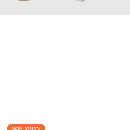
INFORMATI ORA
Scopri con Traslochi Genova quanto può essere
facile e senza
stress il tuo trasloco a Genova
. Il nostro team di esperti è
pronto ad assicurarti una transizione senza intoppi nella tua
nuova casa.
Ottieni subito
un'offerta non vincolante
e
risparmia € 100:
RICEVI OFFERTA
0299948957