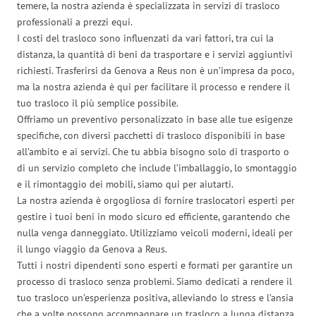
temere, la nostra azienda è specializzata in servizi di trasloco
professionali a prezzi equi.
I costi del trasloco sono influenzati da vari fattori, tra cui la
distanza, la quantità di beni da trasportare e i servizi aggiuntivi
richiesti. Trasferirsi da Genova a Reus non è un’impresa da poco,
ma la nostra azienda è qui per facilitare il processo e rendere il
tuo trasloco il più semplice possibile.
Offriamo un preventivo personalizzato in base alle tue esigenze
specifiche, con diversi pacchetti di trasloco disponibili in base
all’ambito e ai servizi. Che tu abbia bisogno solo di trasporto o
di un servizio completo che include l’imballaggio, lo smontaggio
e il rimontaggio dei mobili, siamo qui per aiutarti.
La nostra azienda è orgogliosa di fornire traslocatori esperti per
gestire i tuoi beni in modo sicuro ed efficiente, garantendo che
nulla venga danneggiato. Utilizziamo veicoli moderni, ideali per
il lungo viaggio da Genova a Reus.
Tutti i nostri dipendenti sono esperti e formati per garantire un
processo di trasloco senza problemi. Siamo dedicati a rendere il
tuo trasloco un’esperienza positiva, alleviando lo stress e l’ansia
che a volte possono accompagnare un trasloco a lunga distanza.