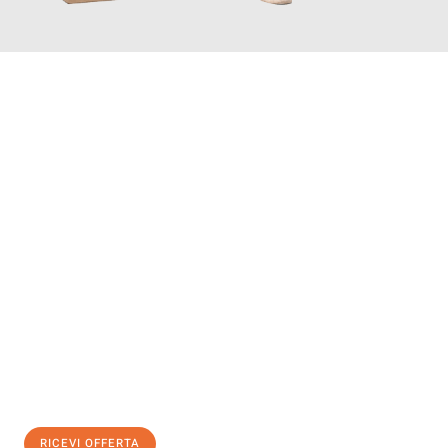
INFORMATI ORA
Scopri con Traslochi Genova quanto può essere
facile e senza
stress il tuo trasloco a Genova
. Il nostro team di esperti è
pronto ad assicurarti una transizione senza intoppi nella tua
nuova casa.
Ottieni subito
un'offerta non vincolante
e
risparmia € 100:
RICEVI OFFERTA
0299948957