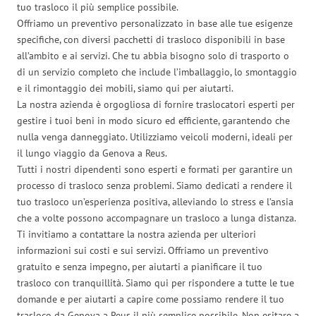
tuo trasloco il più semplice possibile.
Offriamo un preventivo personalizzato in base alle tue esigenze
specifiche, con diversi pacchetti di trasloco disponibili in base
all’ambito e ai servizi. Che tu abbia bisogno solo di trasporto o
di un servizio completo che include l’imballaggio, lo smontaggio
e il rimontaggio dei mobili, siamo qui per aiutarti.
La nostra azienda è orgogliosa di fornire traslocatori esperti per
gestire i tuoi beni in modo sicuro ed efficiente, garantendo che
nulla venga danneggiato. Utilizziamo veicoli moderni, ideali per
il lungo viaggio da Genova a Reus.
Tutti i nostri dipendenti sono esperti e formati per garantire un
processo di trasloco senza problemi. Siamo dedicati a rendere il
tuo trasloco un’esperienza positiva, alleviando lo stress e l’ansia
che a volte possono accompagnare un trasloco a lunga distanza.
Ti invitiamo a contattare la nostra azienda per ulteriori
informazioni sui costi e sui servizi. Offriamo un preventivo
gratuito e senza impegno, per aiutarti a pianificare il tuo
trasloco con tranquillità. Siamo qui per rispondere a tutte le tue
domande e per aiutarti a capire come possiamo rendere il tuo
trasloco da Genova a Reus il più semplice possibile. Non esitare a