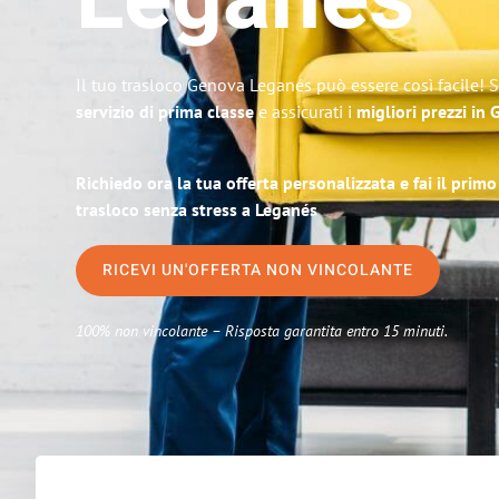
Leganés
Il tuo trasloco Genova Leganés può essere così facile! 
servizio di prima classe
e assicurati i
migliori prezzi in
Richiedo ora la tua offerta personalizzata e fai il prim
trasloco senza stress a Leganés
RICEVI UN'OFFERTA NON VINCOLANTE
100% non vincolante – Risposta garantita entro 15 minuti.