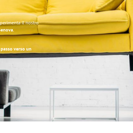
Sperimenta il nostro
 Genova
.
o passo verso un