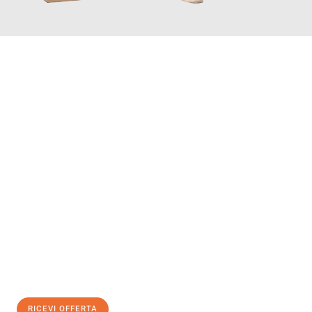
INFORMATI ORA
Scopri con Traslochi Genova quanto può essere
facile e senza
stress il tuo trasloco a Genova
. Il nostro team di esperti è
pronto ad assicurarti una transizione senza intoppi nella tua
nuova casa.
Ottieni subito
un'offerta non vincolante
e
risparmia € 100:
RICEVI OFFERTA
0299948957