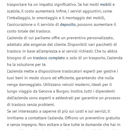
trasportare ha un impatto significativo. Se hai molti
mobili
e
scatole, il costo aumenterà. Infine, i servizi aggiuntivi, come
l’imballaggio, lo smontaggio e il montaggio dei mobili,
l’assicurazione o il servizio di
deposito
, possono aumentare il
costo totale del trasloco.
L’azienda di cui parliamo offre un preventivo personalizzato,
adattato alle esigenze del cliente. Disponibili vari pacchetti di
trasloco in base all’ampiezza e ai servizi richiesti. Che tu abbia
bisogno di un
trasloco completo
o solo di un trasporto, l’azienda
ha la soluzione per te.
L’azienda mette a disposizione traslocatori esperti per gestire i
tuoi beni in modo sicuro ed efficiente, garantendo che nulla
venga danneggiato. Utilizzano veicoli moderni, ideali per il
lungo viaggio da Genova a Burgos. Inoltre, tutti i dipendenti
dell’azienda sono esperti e addestrati per garantire un processo
di trasloco senza problemi.
Se sei interessato a saperne di più sui costi e sui servizi, ti
invitiamo a contattare l’azienda. Offrono un preventivo gratuito
e senza impegno. Non esitare a fare tutte le domande che hai in