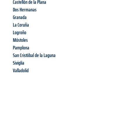
Castellón de la Plana
Dos Hermanas
Granada
La Coruña
Logroño
Móstoles
Pamplona
San Cristóbal de la Laguna
Siviglia
Valladolid
Richiedi ora la tua
offerta
al
miglior