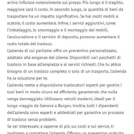
arrivo influisce notevolmente sul prezzo. Più lungo è il tragitto,
maggiore sarà il costo. In secondo luogo, la quantità di beni da
trasportare ha un impatto significativo. Se hai molti mobili e
scatole, il costo aumenterà. Infine, i servizi aggiuntivi, come
l’imballaggio, lo smontaggio e il montaggio dei mobili,
l’assicurazione o il servizio di deposito, possono aumentare il
costo totale del trasloco.
L’azienda di cui parliamo offre un preventivo personalizzato,
adattato alle esigenze del cliente. Disponibili vari pacchetti di
trasloco in base all’ampiezza e ai servizi richiesti. Che tu abbia
bisogno di un trasloco completo o solo di un trasporto, l’azienda
ha la soluzione per te.
L’azienda mette a disposizione traslocatori esperti per gestire i
tuoi beni in modo sicuro ed efficiente, garantendo che nulla
venga danneggiato. Utilizzano veicoli moderni, ideali per il
lungo viaggio da Genova a Burgos. Inoltre, tutti i dipendenti
dell’azienda sono esperti e addestrati per garantire un processo
di trasloco senza problemi.
Se sei interessato a saperne di più sui costi e sui servizi, ti
invitiamo a contattare l’azienda. Offrono un preventivo gratuito