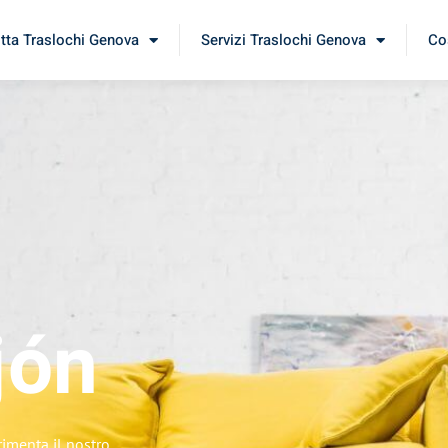
itta Traslochi Genova
Servizi Traslochi Genova
Cos
jón
rimenta il nostro