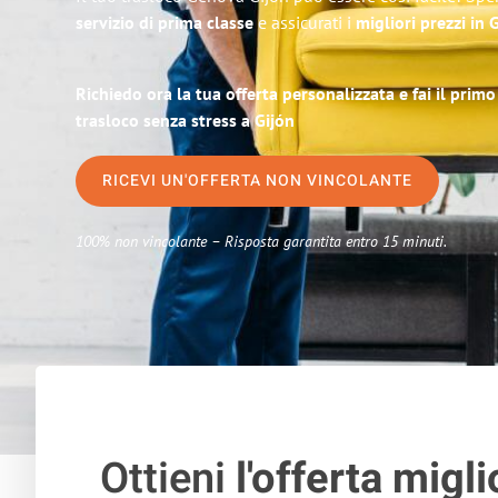
servizio di prima classe
e assicurati i
migliori prezzi in
Richiedo ora la tua offerta personalizzata e fai il prim
trasloco senza stress a Gijón
RICEVI UN'OFFERTA NON VINCOLANTE
100% non vincolante – Risposta garantita entro 15 minuti.
Ottieni
l'offerta migli