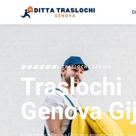
D
TRASLOCHI GENOVA
Traslochi
Genova
Gi
Il tuo trasloco Genova Gijón può essere così facile! Spe