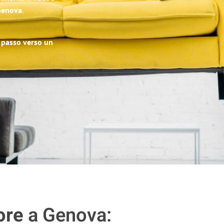
 Genova
.
o passo verso un
ore
a Genova: