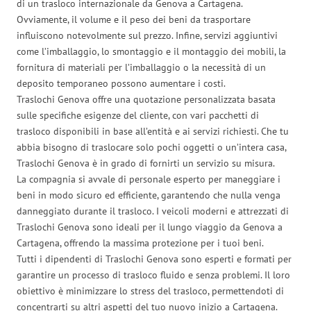
di un trasloco internazionale da Genova a Cartagena.
Ovviamente, il volume e il peso dei beni da trasportare
influiscono notevolmente sul prezzo. Infine, servizi aggiuntivi
come l’imballaggio, lo smontaggio e il montaggio dei mobili, la
fornitura di materiali per l’imballaggio o la necessità di un
deposito temporaneo possono aumentare i costi.
Traslochi Genova offre una quotazione personalizzata basata
sulle specifiche esigenze del cliente, con vari pacchetti di
trasloco disponibili in base all’entità e ai servizi richiesti. Che tu
abbia bisogno di traslocare solo pochi oggetti o un’intera casa,
Traslochi Genova è in grado di fornirti un servizio su misura.
La compagnia si avvale di personale esperto per maneggiare i
beni in modo sicuro ed efficiente, garantendo che nulla venga
danneggiato durante il trasloco. I veicoli moderni e attrezzati di
Traslochi Genova sono ideali per il lungo viaggio da Genova a
Cartagena, offrendo la massima protezione per i tuoi beni.
Tutti i dipendenti di Traslochi Genova sono esperti e formati per
garantire un processo di trasloco fluido e senza problemi. Il loro
obiettivo è minimizzare lo stress del trasloco, permettendoti di
concentrarti su altri aspetti del tuo nuovo inizio a Cartagena.