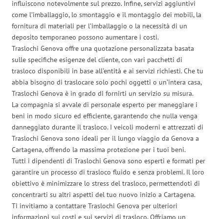
influiscono notevolmente sul prezzo. Infine, servizi aggiuntivi
come l’imballaggio, lo smontaggio e il montaggio dei mobili, la
fornitura di materiali per l’imballaggio o la necessità di un
deposito temporaneo possono aumentare i costi.
Traslochi Genova offre una quotazione personalizzata basata
sulle specifiche esigenze del cliente, con vari pacchetti di
trasloco disponibili in base all’entità e ai servizi richiesti. Che tu
abbia bisogno di traslocare solo pochi oggetti o un’intera casa,
Traslochi Genova è in grado di fornirti un servizio su misura.
La compagnia si avvale di personale esperto per maneggiare i
beni in modo sicuro ed efficiente, garantendo che nulla venga
danneggiato durante il trasloco. I veicoli moderni e attrezzati di
Traslochi Genova sono ideali per il lungo viaggio da Genova a
Cartagena, offrendo la massima protezione per i tuoi beni.
Tutti i dipendenti di Traslochi Genova sono esperti e formati per
garantire un processo di trasloco fluido e senza problemi. Il loro
obiettivo è minimizzare lo stress del trasloco, permettendoti di
concentrarti su altri aspetti del tuo nuovo inizio a Cartagena.
Ti invitiamo a contattare Traslochi Genova per ulteriori
informazioni sui costi e sui servizi di trasloco. Offriamo un