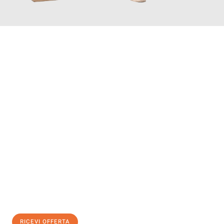
INFORMATI ORA
Scopri con Traslochi Genova quanto può essere
facile e senza
stress il tuo trasloco a Genova
. Il nostro team di esperti è
pronto ad assicurarti una transizione senza intoppi nella tua
nuova casa.
Ottieni subito
un'offerta non vincolante
e
risparmia € 100:
RICEVI OFFERTA
0299948957