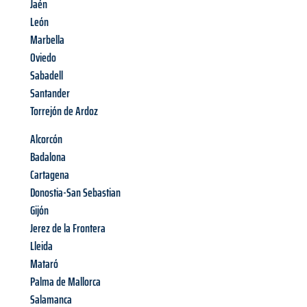
Jaén
León
Marbella
Oviedo
Sabadell
Santander
Torrejón de Ardoz
Alcorcón
Badalona
Cartagena
Donostia-San Sebastian
Gijón
Jerez de la Frontera
Lleida
Mataró
Palma de Mallorca
Salamanca