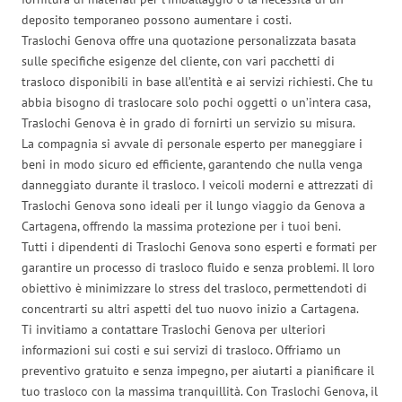
deposito temporaneo possono aumentare i costi.
Traslochi Genova offre una quotazione personalizzata basata
sulle specifiche esigenze del cliente, con vari pacchetti di
trasloco disponibili in base all’entità e ai servizi richiesti. Che tu
abbia bisogno di traslocare solo pochi oggetti o un’intera casa,
Traslochi Genova è in grado di fornirti un servizio su misura.
La compagnia si avvale di personale esperto per maneggiare i
beni in modo sicuro ed efficiente, garantendo che nulla venga
danneggiato durante il trasloco. I veicoli moderni e attrezzati di
Traslochi Genova sono ideali per il lungo viaggio da Genova a
Cartagena, offrendo la massima protezione per i tuoi beni.
Tutti i dipendenti di Traslochi Genova sono esperti e formati per
garantire un processo di trasloco fluido e senza problemi. Il loro
obiettivo è minimizzare lo stress del trasloco, permettendoti di
concentrarti su altri aspetti del tuo nuovo inizio a Cartagena.
Ti invitiamo a contattare Traslochi Genova per ulteriori
informazioni sui costi e sui servizi di trasloco. Offriamo un
preventivo gratuito e senza impegno, per aiutarti a pianificare il
tuo trasloco con la massima tranquillità. Con Traslochi Genova, il