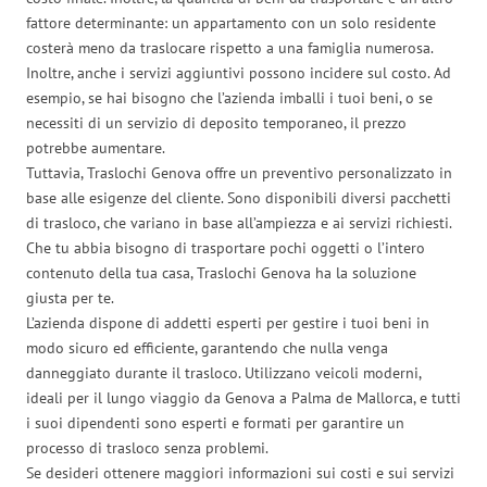
fattore determinante: un appartamento con un solo residente
costerà meno da traslocare rispetto a una famiglia numerosa.
Inoltre, anche i servizi aggiuntivi possono incidere sul costo. Ad
esempio, se hai bisogno che l’azienda imballi i tuoi beni, o se
necessiti di un servizio di deposito temporaneo, il prezzo
potrebbe aumentare.
Tuttavia, Traslochi Genova offre un preventivo personalizzato in
base alle esigenze del cliente. Sono disponibili diversi pacchetti
di trasloco, che variano in base all’ampiezza e ai servizi richiesti.
Che tu abbia bisogno di trasportare pochi oggetti o l’intero
contenuto della tua casa, Traslochi Genova ha la soluzione
giusta per te.
L’azienda dispone di addetti esperti per gestire i tuoi beni in
modo sicuro ed efficiente, garantendo che nulla venga
danneggiato durante il trasloco. Utilizzano veicoli moderni,
ideali per il lungo viaggio da Genova a Palma de Mallorca, e tutti
i suoi dipendenti sono esperti e formati per garantire un
processo di trasloco senza problemi.
Se desideri ottenere maggiori informazioni sui costi e sui servizi