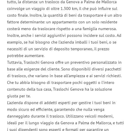
tutto, la distanza: un trasloco da Genova a Palma de Mallorca
coinvolge un viaggio di oltre 1.300 km, il che può influire sul
costo finale. Inoltre, la quantità di beni da trasportare è un altro
fattore determinante: un appartamento con un solo residente
costerà meno da traslocare rispetto a una famiglia numerosa.
Inoltre, anche i servizi aggiuntivi possono incidere sul costo. Ad
esempio, se hai bisogno che l’azienda imballi i tuoi beni, o se
necessiti di un servizio di deposito temporaneo, il prezzo
potrebbe aumentare.
Tuttavia, Traslochi Genova offre un preventivo personalizzato in
base alle esigenze del cliente. Sono disponibili diversi pacchetti
di trasloco, che variano in base all’ampiezza e ai servizi richiesti.
Che tu abbia bisogno di trasportare pochi oggetti o l’intero
contenuto della tua casa, Traslochi Genova ha la soluzione
giusta per te.
L’azienda dispone di addetti esperti per gestire i tuoi beni in
modo sicuro ed efficiente, garantendo che nulla venga
danneggiato durante il trasloco. Utilizzano veicoli moderni,
ideali per il lungo viaggio da Genova a Palma de Mallorca, e tutti
i suoi dipendenti sono esperti e formati per garantire un