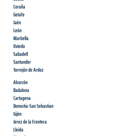
Coruña
Getafe
Jaén
León
Marbella
Oviedo
Sabadell
Santander
Torrejón de Ardoz
Alcorcón
Badalona
Cartagena
Donostia-San Sebastian
Gijón
Jerez de la Frontera
Lleida