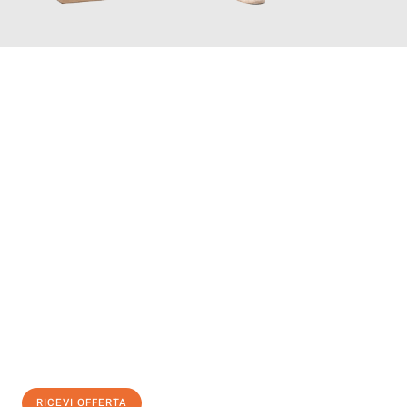
INFORMATI ORA
Scopri con Traslochi Genova quanto può essere
facile e senza
stress il tuo trasloco a Genova
. Il nostro team di esperti è
pronto ad assicurarti una transizione senza intoppi nella tua
nuova casa.
Ottieni subito
un'offerta non vincolante
e
risparmia € 100:
RICEVI OFFERTA
0299948957