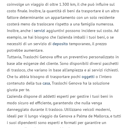
coinvolge un viaggio di oltre 1.300 km, il che può influire sul
costo finale. Inoltre, la quantità di beni da trasportare è un altro
fattore determinante: un appartamento con un solo residente
costerà meno da traslocare rispetto a una famiglia numerosa.
Inoltre, anche i
servizi
aggiuntivi possono incidere sul costo. Ad
esempio, se hai bisogno che l’azienda imballi i tuoi beni, o se
necessiti di un servizio di
deposito
temporaneo, il prezzo
potrebbe aumentare.
Tuttavia, Traslochi Genova offre un preventivo personalizzato in
base alle esigenze del cliente. Sono disponibili diversi pacchetti
di trasloco, che variano in base all’ampiezza e ai servizi richiesti.
Che tu abbia bisogno di trasportare pochi
oggetti
o l’intero
contenuto della tua
casa
, Traslochi Genova ha la soluzione
giusta per te.
L’azienda dispone di addetti esperti per gestire i tuoi beni in
modo sicuro ed efficiente, garantendo che nulla venga
danneggiato durante il trasloco. Utilizzano veicoli moderni,
ideali per il lungo viaggio da Genova a Palma de Mallorca, e tutti
i suoi dipendenti sono esperti e formati per garantire un