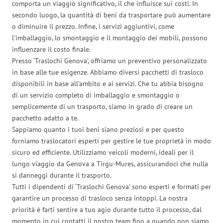
comporta un viaggio significativo, il che influisce sui costi. In
secondo luogo, la quantità di beni da trasportare può aumentare
o diminuire il prezzo. Infine, i servizi aggiuntivi, come
l’imballaggio, lo smontaggio e il montaggio dei mobili, possono
influenzare il costo finale.
Presso ‘Traslochi Genova’, offriamo un preventivo personalizzato
in base alle tue esigenze. Abbiamo diversi pacchetti di trasloco
disponibili in base all’ambito e ai servizi. Che tu abbia bisogno
di un servizio completo di imballaggio e smontaggio o
semplicemente di un trasporto, siamo in grado di creare un
pacchetto adatto a te.
Sappiamo quanto i tuoi beni siano preziosi e per questo
forniamo traslocatori esperti per gestire le tue proprietà in modo
sicuro ed efficiente. Utilizziamo veicoli moderni, ideali per il
lungo viaggio da Genova a Tirgu-Mures, assicurandoci che nulla
si danneggi durante il trasporto.
Tutti i dipendenti di ‘Traslochi Genova’ sono esperti e formati per
garantire un processo di trasloco senza intoppi. La nostra
priorità è farti sentire a tuo agio durante tutto il processo, dal
momento in cui contatti il nostro team fino a quando non siamo