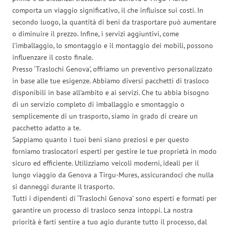
comporta un viaggio significativo, il che influisce sui costi. In
secondo luogo, la quantità di beni da trasportare può aumentare
o diminuire il prezzo. Infine, i servizi aggiuntivi, come
l’imballaggio, lo smontaggio e il montaggio dei mobili, possono
influenzare il costo finale.
Presso ‘Traslochi Genova’, offriamo un preventivo personalizzato
in base alle tue esigenze. Abbiamo diversi pacchetti di trasloco
disponibili in base all’ambito e ai servizi. Che tu abbia bisogno
di un servizio completo di imballaggio e smontaggio o
semplicemente di un trasporto, siamo in grado di creare un
pacchetto adatto a te.
Sappiamo quanto i tuoi beni siano preziosi e per questo
forniamo traslocatori esperti per gestire le tue proprietà in modo
sicuro ed efficiente. Utilizziamo veicoli moderni, ideali per il
lungo viaggio da Genova a Tirgu-Mures, assicurandoci che nulla
si danneggi durante il trasporto.
Tutti i dipendenti di ‘Traslochi Genova’ sono esperti e formati per
garantire un processo di trasloco senza intoppi. La nostra
priorità è farti sentire a tuo agio durante tutto il processo, dal