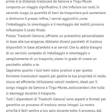
primo è la distanza: traslocare da Genova a Tirgu-Mures
comporta un viaggio significativo, il che influisce sui costi. In
secondo luogo, la quantità di beni da trasportare può aumentare
o diminuire il prezzo. Infine, i servizi aggiuntivi, come
l’imballaggio, lo smontaggio e il montaggio dei mobili, possono
influenzare il costo finale.
Presso ‘Traslochi Genova’, offriamo un preventivo personalizzato
in base alle tue esigenze. Abbiamo diversi pacchetti di trasloco
disponibili in base all’ambito e ai servizi. Che tu abbia bisogno
di un servizio completo di imballaggio e smontaggio o
semplicemente di un trasporto, siamo in grado di creare un
pacchetto adatto a te.
Sappiamo quanto i tuoi beni siano preziosi e per questo
forniamo traslocatori esperti per gestire le tue proprietà in modo
sicuro ed efficiente. Utilizziamo veicoli moderni, ideali per il
lungo viaggio da Genova a Tirgu-Mures, assicurandoci che nulla
si danneggi durante il trasporto.
Tutti i dipendenti di ‘Traslochi Genova’ sono esperti e formati per
garantire un processo di trasloco senza intoppi. La nostra
priorità è farti sentire a tuo agio durante tutto il processo, dal