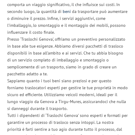
comporta un viaggio significativo, il che influisce sui costi. In
secondo luogo, la quantità di
beni
da trasportare può aumentare
o diminuire il prezzo. Infine, i servizi aggiuntivi, come
l’imballaggio, lo smontaggio e il montaggio dei mobili, possono
influenzare il costo finale.
Presso ‘Traslochi Genova’, offriamo un preventivo personalizzato
in base alle tue esigenze. Abbiamo diversi pacchetti di trasloco
disponibili in base all’ambito e ai servizi. Che tu abbia bisogno
di un servizio completo di imballaggio e smontaggio o
semplicemente di un trasporto, siamo in grado di creare un
pacchetto adatto a te.
Sappiamo quanto i tuoi beni siano preziosi e per questo
forniamo traslocatori esperti per gestire le tue proprietà in modo
sicuro ed efficiente. Utilizziamo veicoli moderni, ideali per il
lungo viaggio da Genova a Tirgu-Mures, assicurandoci che nulla
si danneggi durante il trasporto.
Tutti i dipendenti di ‘Traslochi Genova’ sono esperti e formati per
garantire un processo di trasloco senza intoppi. La nostra
priorità è farti sentire a tuo agio durante tutto il processo, dal