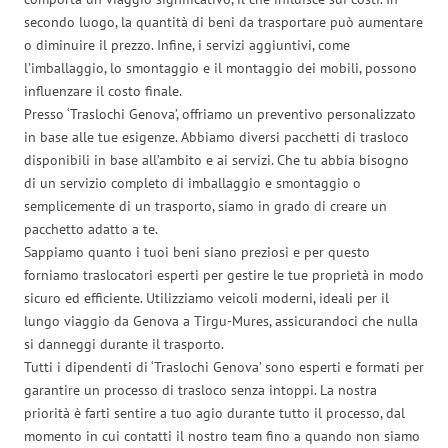
secondo luogo, la quantità di beni da trasportare può aumentare
o diminuire il prezzo. Infine, i servizi aggiuntivi, come
l’imballaggio, lo smontaggio e il montaggio dei mobili, possono
influenzare il costo finale.
Presso ‘Traslochi Genova’, offriamo un preventivo personalizzato
in base alle tue esigenze. Abbiamo diversi pacchetti di trasloco
disponibili in base all’ambito e ai servizi. Che tu abbia bisogno
di un servizio completo di imballaggio e smontaggio o
semplicemente di un trasporto, siamo in grado di creare un
pacchetto adatto a te.
Sappiamo quanto i tuoi beni siano preziosi e per questo
forniamo traslocatori esperti per gestire le tue proprietà in modo
sicuro ed efficiente. Utilizziamo veicoli moderni, ideali per il
lungo viaggio da Genova a Tirgu-Mures, assicurandoci che nulla
si danneggi durante il trasporto.
Tutti i dipendenti di ‘Traslochi Genova’ sono esperti e formati per
garantire un processo di trasloco senza intoppi. La nostra
priorità è farti sentire a tuo agio durante tutto il processo, dal
momento in cui contatti il nostro team fino a quando non siamo