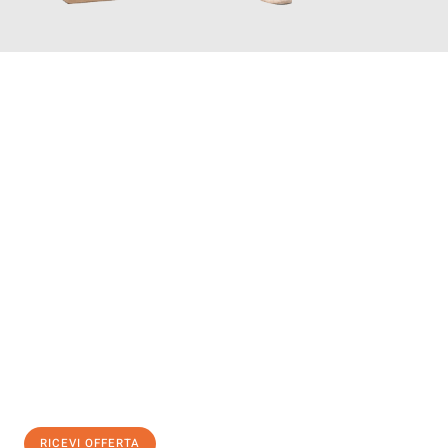
INFORMATI ORA
Scopri con Traslochi Genova quanto può essere
facile e senza
stress il tuo trasloco a Genova
. Il nostro team di esperti è
pronto ad assicurarti una transizione senza intoppi nella tua
nuova casa.
Ottieni subito
un'offerta non vincolante
e
risparmia € 100:
RICEVI OFFERTA
0299948957