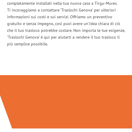
completamente installati nella tua nuova casa a Tirgu-Mures.
Ti incoraggiamo a contattare ‘Traslochi Genova’ per ulteriori
informazioni sui costi e sui servizi. Offriamo un preventivo
gratuito e senza impegno, così puoi avere un’idea chiara di ciò
che il tuo trasloco potrebbe costare. Non importa le tue esigenze,
‘Traslochi Genova’ è qui per aiutarti a rendere il tuo trasloco il
più semplice possibile.
Traslochi Genova in numeri: