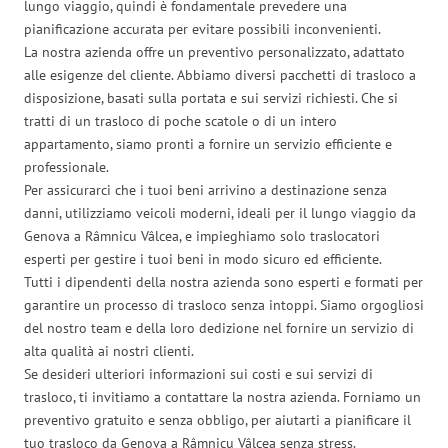
lungo viaggio, quindi è fondamentale prevedere una
pianificazione accurata per evitare possibili inconvenienti.
La nostra azienda offre un preventivo personalizzato, adattato
alle esigenze del cliente. Abbiamo diversi pacchetti di trasloco a
disposizione, basati sulla portata e sui servizi richiesti. Che si
tratti di un trasloco di poche scatole o di un intero
appartamento, siamo pronti a fornire un servizio efficiente e
professionale.
Per assicurarci che i tuoi beni arrivino a destinazione senza
danni, utilizziamo veicoli moderni, ideali per il lungo viaggio da
Genova a Râmnicu Vâlcea, e impieghiamo solo traslocatori
esperti per gestire i tuoi beni in modo sicuro ed efficiente.
Tutti i dipendenti della nostra azienda sono esperti e formati per
garantire un processo di trasloco senza intoppi. Siamo orgogliosi
del nostro team e della loro dedizione nel fornire un servizio di
alta qualità ai nostri clienti.
Se desideri ulteriori informazioni sui costi e sui servizi di
trasloco, ti invitiamo a contattare la nostra azienda. Forniamo un
preventivo gratuito e senza obbligo, per aiutarti a pianificare il
tuo trasloco da Genova a Râmnicu Vâlcea senza stress.