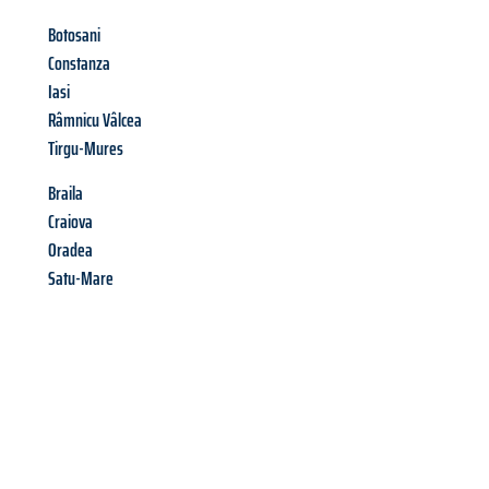
Botosani
Constanza
Iasi
Râmnicu Vâlcea
Tirgu-Mures
Braila
Craiova
Oradea
Satu-Mare
Richiedi ora la tua