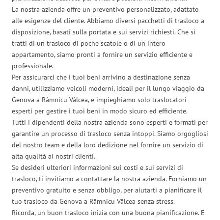
La nostra azienda offre un preventivo personalizzato, adattato
alle esigenze del cliente. Abbiamo diversi pacchetti di trasloco a
disposizione, basati sulla portata e sui servizi richiesti. Che si
tratti di un trasloco di poche scatole o di un intero
appartamento, siamo pronti a fornire un servizio efficiente e
professionale.
Per assicurarci che i tuoi beni arrivino a destinazione senza
danni, utilizziamo veicoli moderni, ideali per il lungo viaggio da
Genova a Râmnicu Vâlcea, e impieghiamo solo traslocatori
esperti per gestire i tuoi beni in modo sicuro ed efficiente.
Tutti i dipendenti della nostra azienda sono esperti e formati per
garantire un processo di trasloco senza intoppi. Siamo orgogliosi
del nostro team e della loro dedizione nel fornire un servizio di
alta qualità ai nostri clienti.
Se desideri ulteriori informazioni sui costi e sui servizi di
trasloco, ti invitiamo a contattare la nostra azienda. Forniamo un
preventivo gratuito e senza obbligo, per aiutarti a pianificare il
tuo trasloco da Genova a Râmnicu Vâlcea senza stress.
Ricorda, un buon trasloco inizia con una buona pianificazione. E