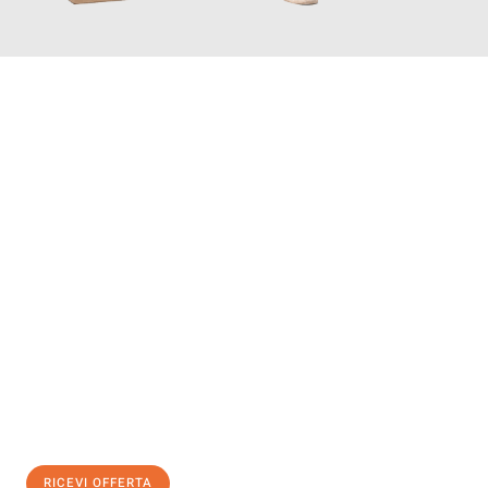
INFORMATI ORA
Scopri con Traslochi Genova quanto può essere
facile e senza
stress il tuo trasloco a Genova
. Il nostro team di esperti è
pronto ad assicurarti una transizione senza intoppi nella tua
nuova casa.
Ottieni subito
un'offerta non vincolante
e
risparmia € 100:
RICEVI OFFERTA
0299948957