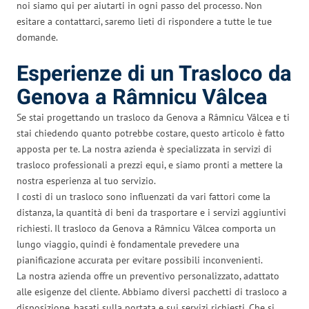
noi siamo qui per aiutarti in ogni passo del processo. Non
esitare a contattarci, saremo lieti di rispondere a tutte le tue
domande.
Esperienze di un Trasloco da
Genova a Râmnicu Vâlcea
Se stai progettando un trasloco da Genova a Râmnicu Vâlcea e ti
stai chiedendo quanto potrebbe costare, questo articolo è fatto
apposta per te. La nostra azienda è specializzata in servizi di
trasloco professionali a prezzi equi, e siamo pronti a mettere la
nostra esperienza al tuo servizio.
I costi di un trasloco sono influenzati da vari fattori come la
distanza, la quantità di beni da trasportare e i servizi aggiuntivi
richiesti. Il trasloco da Genova a Râmnicu Vâlcea comporta un
lungo viaggio, quindi è fondamentale prevedere una
pianificazione accurata per evitare possibili inconvenienti.
La nostra azienda offre un preventivo personalizzato, adattato
alle esigenze del cliente. Abbiamo diversi pacchetti di trasloco a
disposizione, basati sulla portata e sui servizi richiesti. Che si