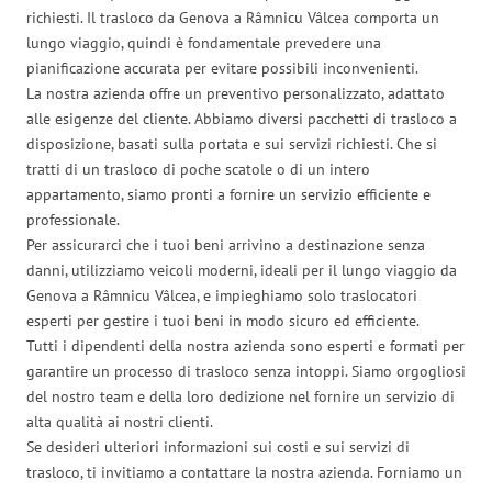
richiesti. Il trasloco da Genova a Râmnicu Vâlcea comporta un
lungo viaggio, quindi è fondamentale prevedere una
pianificazione accurata per evitare possibili inconvenienti.
La nostra azienda offre un preventivo personalizzato, adattato
alle esigenze del cliente. Abbiamo diversi pacchetti di trasloco a
disposizione, basati sulla portata e sui servizi richiesti. Che si
tratti di un trasloco di poche scatole o di un intero
appartamento, siamo pronti a fornire un servizio efficiente e
professionale.
Per assicurarci che i tuoi beni arrivino a destinazione senza
danni, utilizziamo veicoli moderni, ideali per il lungo viaggio da
Genova a Râmnicu Vâlcea, e impieghiamo solo traslocatori
esperti per gestire i tuoi beni in modo sicuro ed efficiente.
Tutti i dipendenti della nostra azienda sono esperti e formati per
garantire un processo di trasloco senza intoppi. Siamo orgogliosi
del nostro team e della loro dedizione nel fornire un servizio di
alta qualità ai nostri clienti.
Se desideri ulteriori informazioni sui costi e sui servizi di
trasloco, ti invitiamo a contattare la nostra azienda. Forniamo un