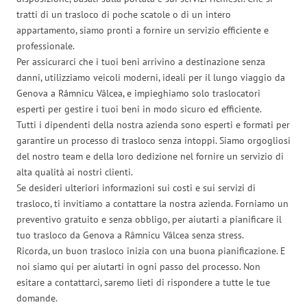
tratti di un trasloco di poche scatole o di un intero
appartamento, siamo pronti a fornire un servizio efficiente e
professionale.
Per assicurarci che i tuoi beni arrivino a destinazione senza
danni, utilizziamo veicoli moderni, ideali per il lungo viaggio da
Genova a Râmnicu Vâlcea, e impieghiamo solo traslocatori
esperti per gestire i tuoi beni in modo sicuro ed efficiente.
Tutti i dipendenti della nostra azienda sono esperti e formati per
garantire un processo di trasloco senza intoppi. Siamo orgogliosi
del nostro team e della loro dedizione nel fornire un servizio di
alta qualità ai nostri clienti.
Se desideri ulteriori informazioni sui costi e sui servizi di
trasloco, ti invitiamo a contattare la nostra azienda. Forniamo un
preventivo gratuito e senza obbligo, per aiutarti a pianificare il
tuo trasloco da Genova a Râmnicu Vâlcea senza stress.
Ricorda, un buon trasloco inizia con una buona pianificazione. E
noi siamo qui per aiutarti in ogni passo del processo. Non
esitare a contattarci, saremo lieti di rispondere a tutte le tue
domande.