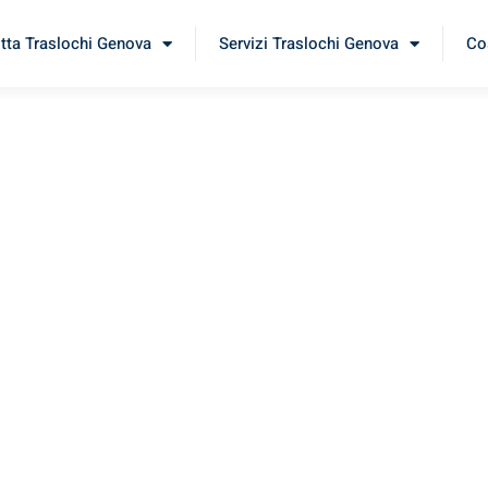
itta Traslochi Genova
Servizi Traslochi Genova
Cos
aila
rimenta il nostro