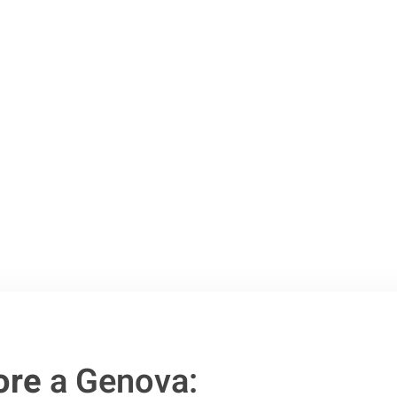
 Genova
.
o passo verso un
ore
a Genova: