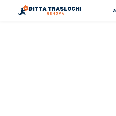
D
TRASLOCHI GENOVA
Traslochi
Genova
Br
Il tuo trasloco Genova Braila può essere così facile! Spe