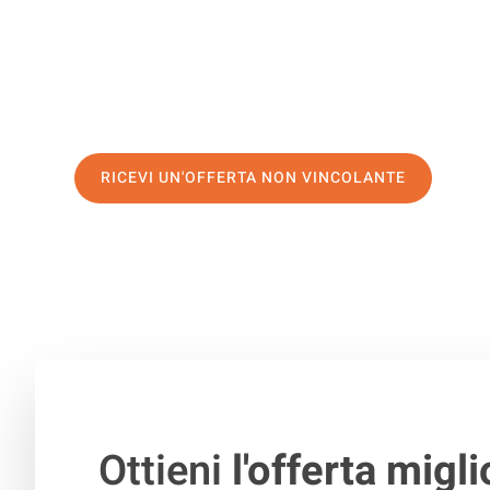
servizio di prima classe
e assicurati i
migliori prezzi in
Richiedo ora la tua offerta personalizzata e fai il prim
trasloco senza stress a Braila
RICEVI UN'OFFERTA NON VINCOLANTE
100% non vincolante – Risposta garantita entro 15 minuti.
Ottieni
l'offerta migli