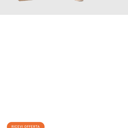
INFORMATI ORA
Scopri con Traslochi Genova quanto può essere
facile e senza
stress il tuo trasloco a Genova
. Il nostro team di esperti è
pronto ad assicurarti una transizione senza intoppi nella tua
nuova casa.
Ottieni subito
un'offerta non vincolante
e
risparmia € 100:
RICEVI OFFERTA
0299948957