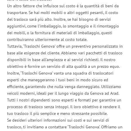
Un altro fattore che influisce sul costo è la quantità di beni da
trasportare. Se hai molti mobili o altri oggetti pesanti, il costo
del trasloco sarà più alto. Inoltre, se hai bisogno di servizi
aggiuntivi, come l’imballaggio, lo smontaggio e il rimontaggio
dei mobili, o la fornitura di materiali di imballaggio, questi
contribuiranno ulteriormente al costo totale.
Tuttavia, ‘Traslochi Genova’ offre un preventivo personalizzato in
base alle esigenze del cliente. Abbiamo vari pacchetti di trasloco
disponibili in base all’ampiezza e ai servizi richiesti. Il nostro
obiettivo è fornire un servizio di alta qualità a un prezzo equo.
Inoltre, ‘Traslochi Genova’ vanta una squadra di traslocatori
esperti che maneggeranno i tuoi beni in modo sicuro ed
efficiente, garantendo che nulla venga danneggiato. Utilizziamo
veicoli moderni, ideali per il lungo viaggio da Genova ad Arad.
Tutti i nostri dipendenti sono esperti e formati per garantire un
processo di trasloco senza intoppi. Il loro obiettivo è rendere il
tuo trasloco il più semplice e meno stressante possibile.
Se desideri ulteriori informazioni sui costi e sui servizi di
trasloco, ti invitiamo a contattare ‘Traslochi Genova’. Offriamo un