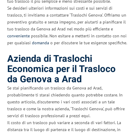
tuo trasloco il più semplice e meno stressante possibile.
Se desideri ulteriori informazioni sui costi e sui servizi di
trasloco, ti invitiamo a contattare ‘Traslochi Genova’. Offriamo un
preventivo gratuito e senza impegno, per aiutarti a pianificare il
tuo trasloco da Genova ad Arad nel modo più efficiente e
conveniente
possibile. Non esitare a metterti in contatto con noi
per qualsiasi
domanda
o per discutere le tue esigenze specifiche.
Azienda di Traslochi
Economica per il Trasloco
da Genova a Arad
Se stai pianificando un trasloco da Genova ad Arad,
probabilmente ti starai chiedendo quanto potrebbe costare. In
questo articolo, discuteremo i vari costi associati a un tale
trasloco e come la nostra azienda, ‘Traslochi Genova’, può offrire
servizi di trasloco professionali a prezzi equi.
Il costo di un trasloco può variare a seconda di vari fattori. La
distanza tra il luogo di partenza e il luogo di destinazione, in