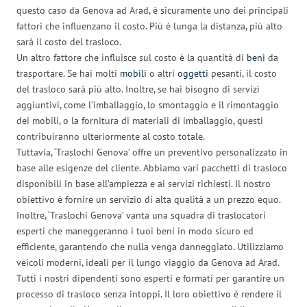
questo caso da Genova ad Arad, è sicuramente uno dei principali
fattori che influenzano il costo. Più è lunga la distanza, più alto
sarà il costo del trasloco.
Un altro fattore che influisce sul costo è la quantità di
beni
da
trasportare. Se hai molti
mobili
o altri
oggetti
pesanti, il costo
del trasloco sarà più alto. Inoltre, se hai bisogno di servizi
aggiuntivi, come l’imballaggio, lo smontaggio e il rimontaggio
dei mobili, o la fornitura di materiali di imballaggio, questi
contribuiranno ulteriormente al costo totale.
Tuttavia, ‘Traslochi Genova’ offre un preventivo personalizzato in
base alle esigenze del cliente. Abbiamo vari pacchetti di trasloco
disponibili in base all’ampiezza e ai servizi richiesti. Il nostro
obiettivo è fornire un servizio di alta qualità a un prezzo equo.
Inoltre, ‘Traslochi Genova’ vanta una squadra di traslocatori
esperti che maneggeranno i tuoi beni in modo sicuro ed
efficiente, garantendo che nulla venga danneggiato. Utilizziamo
veicoli moderni, ideali per il lungo viaggio da Genova ad Arad.
Tutti i nostri dipendenti sono esperti e formati per garantire un
processo di trasloco senza intoppi. Il loro obiettivo è rendere il