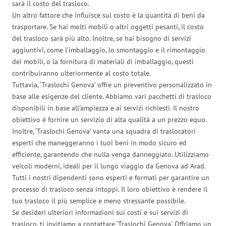
sarà il costo del trasloco.
Un altro fattore che influisce sul costo è la quantità di beni da
trasportare. Se hai molti mobili o altri oggetti pesanti, il costo
del trasloco sarà più alto. Inoltre, se hai bisogno di servizi
aggiuntivi, come l’imballaggio, lo smontaggio e il rimontaggio
dei mobili, o la fornitura di materiali di imballaggio, questi
contribuiranno ulteriormente al costo totale.
Tuttavia, ‘Traslochi Genova’ offre un preventivo personalizzato in
base alle esigenze del cliente. Abbiamo vari pacchetti di trasloco
disponibili in base all’ampiezza e ai servizi richiesti. Il nostro
obiettivo è fornire un servizio di alta qualità a un prezzo equo.
Inoltre, ‘Traslochi Genova’ vanta una squadra di traslocatori
esperti che maneggeranno i tuoi beni in modo sicuro ed
efficiente, garantendo che nulla venga danneggiato. Utilizziamo
veicoli moderni, ideali per il lungo viaggio da Genova ad Arad.
Tutti i nostri dipendenti sono esperti e formati per garantire un
processo di trasloco senza intoppi. Il loro obiettivo è rendere il
tuo trasloco il più semplice e meno stressante possibile.
Se desideri ulteriori informazioni sui costi e sui servizi di
trasloco, ti invitiamo a contattare ‘Traslochi Genova’. Offriamo un