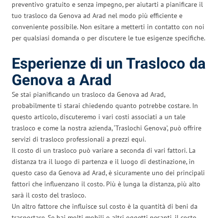
preventivo gratuito e senza impegno, per aiutarti a pianificare il
tuo trasloco da Genova ad Arad nel modo più efficiente e
conveniente possibile. Non esitare a metterti in contatto con noi
per qualsiasi domanda o per discutere le tue esigenze specifiche.
Esperienze di un Trasloco da
Genova a Arad
Se stai pianificando un trasloco da Genova ad Arad,
probabilmente ti starai chiedendo quanto potrebbe costare. In
questo articolo, discuteremo i vari costi associati a un tale
trasloco e come la nostra azienda, ‘Traslochi Genova’, può offrire
servizi di trasloco professionali a prezzi equi.
Il costo di un trasloco può variare a seconda di vari fattori. La
distanza tra il luogo di partenza e il luogo di destinazione, in
questo caso da Genova ad Arad, è sicuramente uno dei principali
fattori che influenzano il costo. Più è lunga la distanza, più alto
sarà il costo del trasloco.
Un altro fattore che influisce sul costo è la quantità di beni da
trasportare. Se hai molti mobili o altri oggetti pesanti, il costo