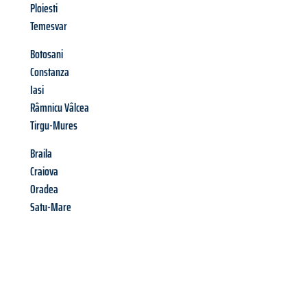
Ploiesti
Temesvar
Botosani
Constanza
Iasi
Râmnicu Vâlcea
Tirgu-Mures
Braila
Craiova
Oradea
Satu-Mare