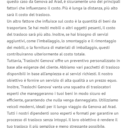
questo caso da Genova ad Arad, è sicuramente uno dei principali
fattori che influenzano il costo. Più è lunga la distanza, più alto
sarà il costo del trasloco.
Un altro fattore che influisce sul costo è la quantità di beni da
trasportare. Se hai molti mobili o altri oggetti pesanti, il costo
del trasloco sarà più alto. Inoltre, se hai bisogno di servizi
aggiuntivi, come l’imballaggio, lo smontaggio e il rimontaggio
dei mobili, o la fornitura di materiali di imballaggio, questi
contribuiranno ulteriormente al costo totale.
Tuttavia, ‘Traslochi Genova’ offre un preventivo personalizzato in
base alle esigenze del cliente. Abbiamo vari pacchetti di trasloco
disponibili in base all’ampiezza e ai servizi richiesti. Il nostro
obiettivo è fornire un servizio di alta qualità a un prezzo equo.
Inoltre, ‘Traslochi Genova’ vanta una squadra di traslocatori
esperti che maneggeranno i tuoi beni in modo sicuro ed
efficiente, garantendo che nulla venga danneggiato. Utilizziamo
veicoli moderni, ideali per il lungo viaggio da Genova ad Arad.
Tutti i nostri dipendenti sono esperti e formati per garantire un
processo di trasloco senza intoppi. Il loro obiettivo è rendere il
tuo trasloco il più semplice e meno stressante possibile.