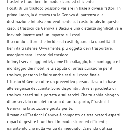
trasferire i tuoi beni in modo sicuro ed efficiente.
I costi di un trasloco possono variare in base a diversi fattori. In
primo luogo, la distanza tra la Genova di partenza e la
destinazione influisce notevolmente sul costo totale. In questo
caso, il trasloco da Genova a Bacau è una distanza significativa e
inevitabilmente avrà un impatto sui costi.
Il secondo fattore che incide sui costi riguarda la quantità di
beni da trasferire. Ovviamente, più oggetti devi trasportare,
maggiore sarà il costo del trasloco.
Infine, i servizi aggiuntivi, come l’imballaggio, lo smontaggio e il
montaggio dei mobili, e la stipula di un’assicurazione per il
trasloco, possono influire anche essi sul costo finale.
L’Traslochi Genova offre un preventivo personalizzato in base
alle esigenze del cliente. Sono disponibili diversi pacchetti di
trasloco basati sulla portata e sui servizi. Che tu abbia bisogno
di un servizio completo o solo di un trasporto, l’Traslochi
Genova ha la soluzione giusta per te.
Il team dell’Traslochi Genova è composto da traslocatori esperti,
capaci di gestire i tuoi beni in modo sicuro ed efficiente,
garantendo che nulla venga danneggiato. L’azienda utilizza