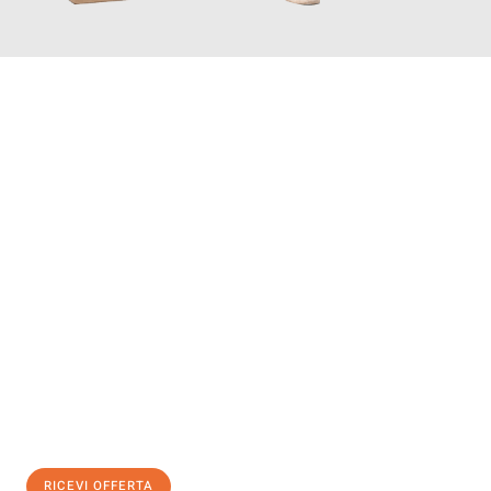
INFORMATI ORA
Scopri con Traslochi Genova quanto può essere
facile e senza
stress il tuo trasloco a Genova
. Il nostro team di esperti è
pronto ad assicurarti una transizione senza intoppi nella tua
nuova casa.
Ottieni subito
un'offerta non vincolante
e
risparmia € 100:
RICEVI OFFERTA
0299948957