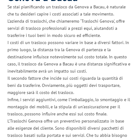
Se stai pianificando un trasloco da Genova a Bacau, è naturale
che tu desideri capire i costi associati a tale movimento.
L’azienda di traslochi, che chiameremo ‘Traslochi Genova’, offre
servizi di trasloco professionali a prezzi equi, aiutandoti a
trasferire i tuoi beni in modo sicuro ed efficiente.
I costi di un trasloco possono variare in base a diversi fattori. In
primo luogo, la distanza tra la Genova di partenza e la
destinazione influisce notevolmente sul costo totale. In questo
caso, il trasloco da Genova a Bacau è una distanza significativa e
inevitabilmente avrà un impatto sui costi.
Il secondo fattore che incide sui costi riguarda la quantità di
beni da trasferire. Ovviamente, più oggetti devi trasportare,
maggiore sarà il costo del trasloco.
Infine, i servizi aggiuntivi, come l’imballaggio, lo smontaggio e il
montaggio dei mobili, e la stipula di un’assicurazione per il
trasloco, possono influire anche essi sul costo finale.
L’Traslochi Genova offre un preventivo personalizzato in base
alle esigenze del cliente. Sono disponibili diversi pacchetti di
trasloco basati sulla portata e sui servizi. Che tu abbia bisogno