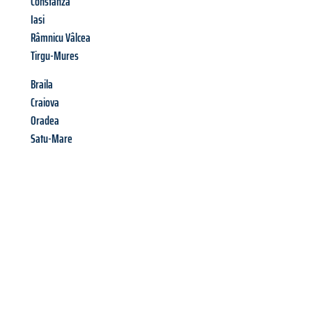
Constanza
Iasi
Râmnicu Vâlcea
Tirgu-Mures
Braila
Craiova
Oradea
Satu-Mare
Richiedi ora la tua
offerta
al
miglior
prezzo !