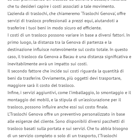
che tu desideri capire i costi associati a tale movimento.
L’azienda di traslochi, che chiameremo ‘Traslochi Genova’, offre
servizi di trasloco professionali a prezzi equi, aiutandoti a
trasferire i tuoi beni in modo sicuro ed efficiente.
I costi di un trasloco possono variare in base a diversi fattori. In
primo luogo, la distanza tra la Genova di partenza e la
destinazione influisce notevolmente sul costo totale. In questo
caso, il trasloco da Genova a Bacau è una distanza significativa e
inevitabilmente avrà un impatto sui costi.
Il secondo fattore che incide sui costi riguarda la quantità di
beni da trasferire. Ovviamente, più oggetti devi trasportare,
maggiore sarà il costo del trasloco.
Infine, i servizi aggiuntivi, come l’imballaggio, lo smontaggio e il
montaggio dei mobili, e la stipula di un’assicurazione per il
trasloco, possono influire anche essi sul costo finale.
L’Traslochi Genova offre un preventivo personalizzato in base
alle esigenze del cliente. Sono disponibili diversi pacchetti di
trasloco basati sulla portata e sui servizi. Che tu abbia bisogno
di un servizio completo o solo di un trasporto, l’Traslochi