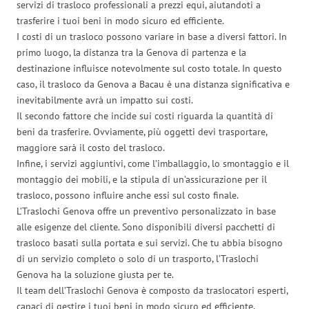
servizi di trasloco professionali a prezzi equi, aiutandoti a
trasferire i tuoi beni in modo sicuro ed efficiente.
I costi di un trasloco possono variare in base a diversi fattori. In
primo luogo, la distanza tra la Genova di partenza e la
destinazione influisce notevolmente sul costo totale. In questo
caso, il trasloco da Genova a Bacau è una distanza significativa e
inevitabilmente avrà un impatto sui costi.
Il secondo fattore che incide sui costi riguarda la quantità di
beni da trasferire. Ovviamente, più oggetti devi trasportare,
maggiore sarà il costo del trasloco.
Infine, i servizi aggiuntivi, come l’imballaggio, lo smontaggio e il
montaggio dei mobili, e la stipula di un’assicurazione per il
trasloco, possono influire anche essi sul costo finale.
L’Traslochi Genova offre un preventivo personalizzato in base
alle esigenze del cliente. Sono disponibili diversi pacchetti di
trasloco basati sulla portata e sui servizi. Che tu abbia bisogno
di un servizio completo o solo di un trasporto, l’Traslochi
Genova ha la soluzione giusta per te.
Il team dell’Traslochi Genova è composto da traslocatori esperti,
capaci di gestire i tuoi beni in modo sicuro ed efficiente,