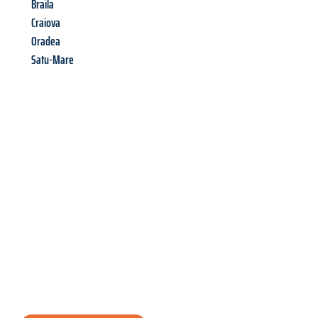
Braila
Craiova
Oradea
Satu-Mare
Richiedi ora la tua
offerta
al
miglior
prezzo !
Inviateci adesso la vostra richiesta non vincolante e
assicuratevi la vostra
offerta di trasloco per le vostre esigenze
a Genova
al miglior prezzo! Approfitta dell’occasione per
un
trasloco senza stress
e con il massimo comfort: