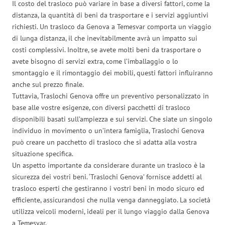
Il costo del trasloco può variare in base a diversi fattori, come la
distanza, la quantità di beni da trasportare e i servizi aggiuntivi
richiesti. Un trasloco da Genova a Temesvar comporta un viaggio
di lunga distanza, il che inevitabilmente avrà un impatto sui
costi complessivi. Inoltre, se avete molti beni da trasportare o
avete bisogno di servizi extra, come l’imballaggio o lo
smontaggio e il rimontaggio dei mobili, questi fattori influiranno
anche sul prezzo finale.
Tuttavia, Traslochi Genova offre un preventivo personalizzato in
base alle vostre esigenze, con diversi pacchetti di trasloco
disponibili basati sull’ampiezza e sui servizi. Che siate un singolo
individuo in movimento o un’intera famiglia, Traslochi Genova
può creare un pacchetto di trasloco che si adatta alla vostra
situazione specifica.
Un aspetto importante da considerare durante un trasloco è la
sicurezza dei vostri beni. ‘Traslochi Genova’ fornisce addetti al
trasloco esperti che gestiranno i vostri beni in modo sicuro ed
efficiente, assicurandosi che nulla venga danneggiato. La società
utilizza veicoli moderni, ideali per il lungo viaggio dalla Genova
a Temesvar.