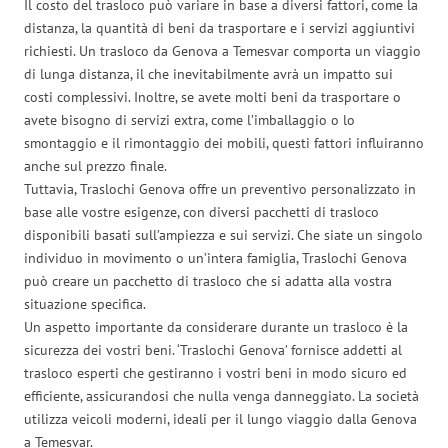
Il costo del trasloco può variare in base a diversi fattori, come la
distanza, la quantità di beni da trasportare e i servizi aggiuntivi
richiesti. Un trasloco da Genova a Temesvar comporta un viaggio
di lunga distanza, il che inevitabilmente avrà un impatto sui
costi complessivi. Inoltre, se avete molti beni da trasportare o
avete bisogno di servizi extra, come l’imballaggio o lo
smontaggio e il rimontaggio dei mobili, questi fattori influiranno
anche sul prezzo finale.
Tuttavia, Traslochi Genova offre un preventivo personalizzato in
base alle vostre esigenze, con diversi pacchetti di trasloco
disponibili basati sull’ampiezza e sui servizi. Che siate un singolo
individuo in movimento o un’intera famiglia, Traslochi Genova
può creare un pacchetto di trasloco che si adatta alla vostra
situazione specifica.
Un aspetto importante da considerare durante un trasloco è la
sicurezza dei vostri beni. ‘Traslochi Genova’ fornisce addetti al
trasloco esperti che gestiranno i vostri beni in modo sicuro ed
efficiente, assicurandosi che nulla venga danneggiato. La società
utilizza veicoli moderni, ideali per il lungo viaggio dalla Genova
a Temesvar.