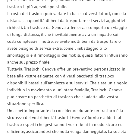
trasloco il più agevole possibile.
Il costo del trasloco può variare in base a diversi fattori, come la
distanza, la quantità di beni da trasportare e i servizi aggiuntivi
richiesti. Un trasloco da Genova a Temesvar comporta un viaggio
di lunga distanza, il che inevitabilmente avrà un impatto sui
costi complessivi. Inoltre, se avete molti beni da trasportare o
avete bisogno di servizi extra, come l’imballaggio o lo
smontaggio e il rimontaggio dei mobili, questi fattori influiranno
anche sul prezzo finale.
Tuttavia, Traslochi Genova offre un preventivo personalizzato in
base alle vostre esigenze, con diversi pacchetti di trasloco
disponibili basati sull’ampiezza e sui servizi. Che siate un singolo
individuo in movimento o un’intera famiglia, Traslochi Genova
può creare un pacchetto di trasloco che si adatta alla vostra
situazione specifica.
Un aspetto importante da considerare durante un trasloco è la
sicurezza dei vostri beni. ‘Traslochi Genova’ fornisce addetti al
trasloco esperti che gestiranno i vostri beni in modo sicuro ed
efficiente, assicurandosi che nulla venga danneggiato. La società