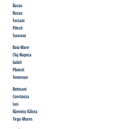
Bacau
Buzau
Focsani
Pitesti
Suceava
Baia Mare
Cluj-Napoca
Galati
Ploiesti
Temesvar
Botosani
Constanza
Iasi
Râmnicu Vâlcea
Tirgu-Mures