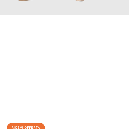
INFORMATI ORA
Scopri con Traslochi Genova quanto può essere
facile e senza
stress il tuo trasloco a Genova
. Il nostro team di esperti è
pronto ad assicurarti una transizione senza intoppi nella tua
nuova casa.
Ottieni subito
un'offerta non vincolante
e
risparmia € 100:
RICEVI OFFERTA
0299948957