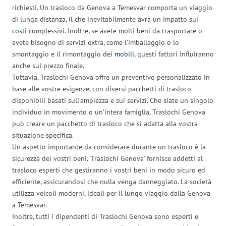
richiesti. Un trasloco da Genova a Temesvar comporta un viaggio
di lunga distanza, il che inevitabilmente avrà un impatto sui
costi
complessivi. Inoltre, se avete molti beni da trasportare o
avete bisogno di servizi extra, come l’imballaggio o lo
smontaggio e il rimontaggio dei
mobili
, questi fattori influiranno
anche sul prezzo finale.
Tuttavia, Traslochi Genova offre un preventivo personalizzato in
base alle vostre esigenze, con diversi pacchetti di trasloco
disponibili basati sull’ampiezza e sui servizi. Che siate un singolo
individuo in movimento o un’intera famiglia, Traslochi Genova
può creare un pacchetto di trasloco che si adatta alla vostra
situazione specifica.
Un aspetto importante da considerare durante un trasloco è la
sicurezza dei vostri beni. ‘Traslochi Genova’ fornisce addetti al
trasloco esperti che gestiranno i vostri beni in modo sicuro ed
efficiente, assicurandosi che nulla venga danneggiato. La società
utilizza veicoli moderni, ideali per il lungo viaggio dalla Genova
a Temesvar.
Inoltre, tutti i dipendenti di Traslochi Genova sono esperti e