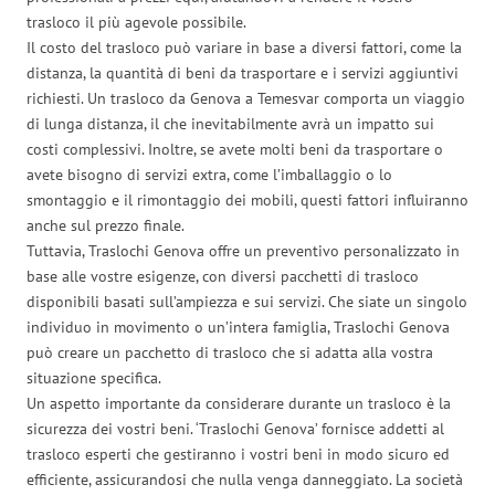
trasloco il più agevole possibile.
Il costo del trasloco può variare in base a diversi fattori, come la
distanza, la quantità di beni da trasportare e i servizi aggiuntivi
richiesti. Un trasloco da Genova a Temesvar comporta un viaggio
di lunga distanza, il che inevitabilmente avrà un impatto sui
costi complessivi. Inoltre, se avete molti beni da trasportare o
avete bisogno di servizi extra, come l’imballaggio o lo
smontaggio e il rimontaggio dei mobili, questi fattori influiranno
anche sul prezzo finale.
Tuttavia, Traslochi Genova offre un preventivo personalizzato in
base alle vostre esigenze, con diversi pacchetti di trasloco
disponibili basati sull’ampiezza e sui servizi. Che siate un singolo
individuo in movimento o un’intera famiglia, Traslochi Genova
può creare un pacchetto di trasloco che si adatta alla vostra
situazione specifica.
Un aspetto importante da considerare durante un trasloco è la
sicurezza dei vostri beni. ‘Traslochi Genova’ fornisce addetti al
trasloco esperti che gestiranno i vostri beni in modo sicuro ed
efficiente, assicurandosi che nulla venga danneggiato. La società