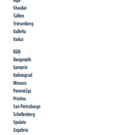
Riga
Shauliai
Tallinn
Triesenberg
Valletta
Vaduz
Bălți
Daugavpils
Gamprin
Kaliningrad
Monaco
Panevėžys
Pristina
San Pietroburgo
Schellenberg
Spalato
Zagabria