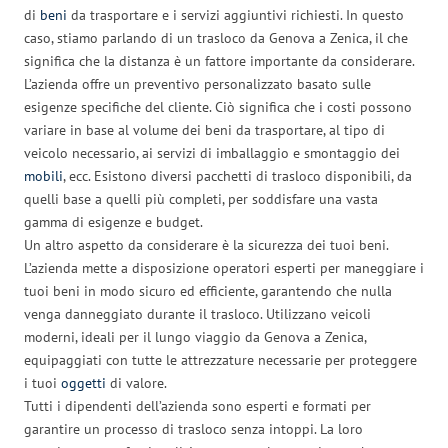
di
beni
da trasportare e i servizi aggiuntivi richiesti. In questo
caso, stiamo parlando di un trasloco da Genova a Zenica, il che
significa che la distanza è un fattore importante da considerare.
L’azienda offre un preventivo personalizzato basato sulle
esigenze specifiche del cliente. Ciò significa che i costi possono
variare in base al volume dei beni da trasportare, al tipo di
veicolo necessario, ai servizi di imballaggio e smontaggio dei
mobili
, ecc. Esistono diversi pacchetti di trasloco disponibili, da
quelli base a quelli più completi, per soddisfare una vasta
gamma di esigenze e budget.
Un altro aspetto da considerare è la sicurezza dei tuoi beni.
L’azienda mette a disposizione operatori esperti per maneggiare i
tuoi beni in modo sicuro ed efficiente, garantendo che nulla
venga danneggiato durante il trasloco. Utilizzano veicoli
moderni, ideali per il lungo viaggio da Genova a Zenica,
equipaggiati con tutte le attrezzature necessarie per proteggere
i tuoi
oggetti
di valore.
Tutti i dipendenti dell’azienda sono esperti e formati per
garantire un processo di trasloco senza intoppi. La loro