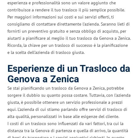
esperienza e professionalità sono un valore aggiunto che
contribuisce a rendere il tuo trasloco il più semplice possibile.
Per maggiori informazioni sui costi e sui servizi offerti, ti
consigliamo di contattare direttamente l’azienda. Saranno lieti di
fornirti un preventivo gratuito e senza obbligo di acquisto, per
aiutarti a pianificare al meglio il tuo trasloco da Genova a Zenica.
Ricorda, la chiave per un trasloco di successo è la pianificazione
e la scelta dell’azienda di trasloco giusta.
Esperienze di un Trasloco da
Genova a Zenica
Se stai pianificando un trasloco da Genova a Zenica, potrebbe
sorgere il dubbio su quanto possa costare. Tuttavia, con l’azienda
giusta, è possibile ottenere un servizio professionale a prezzi
equi. L’azienda di cui stiamo parlando offre servizi di trasloco di
alta qualità, personalizzati in base alle esigenze del cliente.
I costi di un trasloco sono influenzati da vari fattori, tra cui la
distanza tra la Genova di partenza e quella di arrivo, la quantità
di beni da trasportare e i servizi aggiuntivi richiesti. In questo