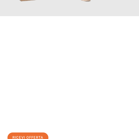
INFORMATI ORA
Scopri con Traslochi Genova quanto può essere
facile e senza
stress il tuo trasloco a Genova
. Il nostro team di esperti è
pronto ad assicurarti una transizione senza intoppi nella tua
nuova casa.
Ottieni subito
un'offerta non vincolante
e
risparmia € 100:
RICEVI OFFERTA
0299948957