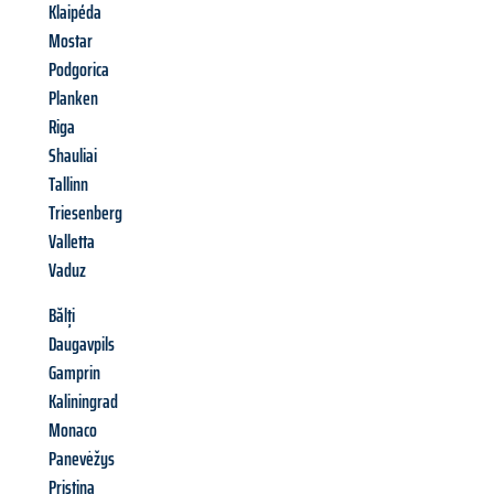
Klaipéda
Mostar
Podgorica
Planken
Riga
Shauliai
Tallinn
Triesenberg
Valletta
Vaduz
Bălți
Daugavpils
Gamprin
Kaliningrad
Monaco
Panevėžys
Pristina