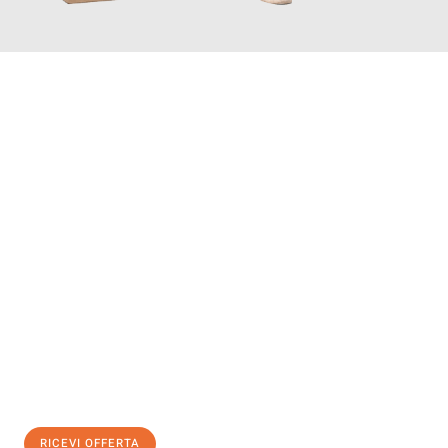
INFORMATI ORA
Scopri con Traslochi Genova quanto può essere
facile e senza
stress il tuo trasloco a Genova
. Il nostro team di esperti è
pronto ad assicurarti una transizione senza intoppi nella tua
nuova casa.
Ottieni subito
un'offerta non vincolante
e
risparmia € 100:
RICEVI OFFERTA
0299948957