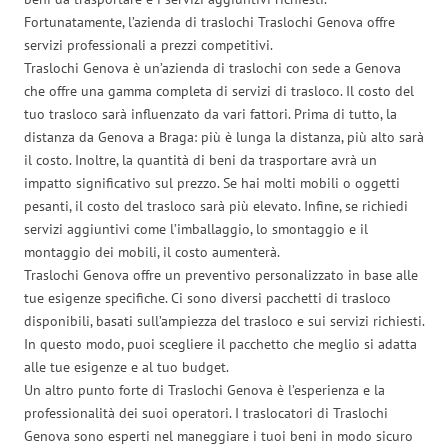
Fortunatamente, l’azienda di traslochi Traslochi Genova offre
servizi professionali a prezzi competitivi.
Traslochi Genova è un’azienda di traslochi con sede a Genova
che offre una gamma completa di servizi di trasloco. Il costo del
tuo trasloco sarà influenzato da vari fattori. Prima di tutto, la
distanza da Genova a Braga: più è lunga la distanza, più alto sarà
il costo. Inoltre, la quantità di beni da trasportare avrà un
impatto significativo sul prezzo. Se hai molti mobili o oggetti
pesanti, il costo del trasloco sarà più elevato. Infine, se richiedi
servizi aggiuntivi come l’imballaggio, lo smontaggio e il
montaggio dei mobili, il costo aumenterà.
Traslochi Genova offre un preventivo personalizzato in base alle
tue esigenze specifiche. Ci sono diversi pacchetti di trasloco
disponibili, basati sull’ampiezza del trasloco e sui servizi richiesti.
In questo modo, puoi scegliere il pacchetto che meglio si adatta
alle tue esigenze e al tuo budget.
Un altro punto forte di Traslochi Genova è l’esperienza e la
professionalità dei suoi operatori. I traslocatori di Traslochi
Genova sono esperti nel maneggiare i tuoi beni in modo sicuro