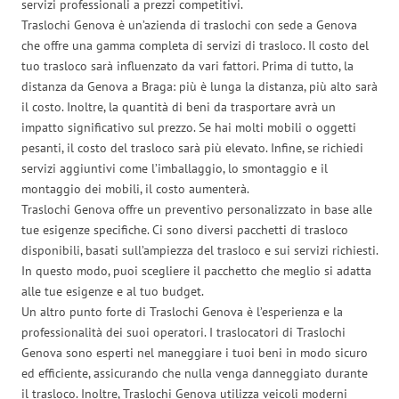
servizi professionali a prezzi competitivi.
Traslochi Genova è un’azienda di traslochi con sede a Genova
che offre una gamma completa di servizi di trasloco. Il costo del
tuo trasloco sarà influenzato da vari fattori. Prima di tutto, la
distanza da Genova a Braga: più è lunga la distanza, più alto sarà
il costo. Inoltre, la quantità di beni da trasportare avrà un
impatto significativo sul prezzo. Se hai molti mobili o oggetti
pesanti, il costo del trasloco sarà più elevato. Infine, se richiedi
servizi aggiuntivi come l’imballaggio, lo smontaggio e il
montaggio dei mobili, il costo aumenterà.
Traslochi Genova offre un preventivo personalizzato in base alle
tue esigenze specifiche. Ci sono diversi pacchetti di trasloco
disponibili, basati sull’ampiezza del trasloco e sui servizi richiesti.
In questo modo, puoi scegliere il pacchetto che meglio si adatta
alle tue esigenze e al tuo budget.
Un altro punto forte di Traslochi Genova è l’esperienza e la
professionalità dei suoi operatori. I traslocatori di Traslochi
Genova sono esperti nel maneggiare i tuoi beni in modo sicuro
ed efficiente, assicurando che nulla venga danneggiato durante
il trasloco. Inoltre, Traslochi Genova utilizza veicoli moderni