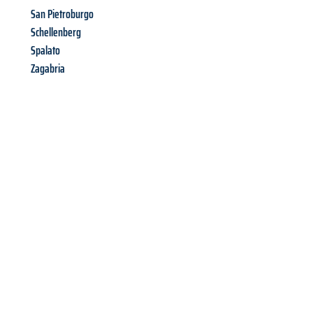
San Pietroburgo
Schellenberg
Spalato
Zagabria
Richiedi ora la tua
offerta
al
miglior
prezzo !
Inviateci adesso la vostra richiesta non vincolante e
assicuratevi la vostra
offerta di trasloco per le vostre esigenze
a Genova
al miglior prezzo! Approfitta dell’occasione per
un
trasloco senza stress
e con il massimo comfort: