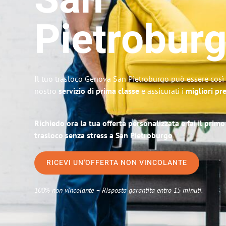
San
Pietrobur
Il tuo trasloco Genova San Pietroburgo può essere così 
nostro
servizio di prima classe
e assicurati i
migliori pr
Richiedo ora la tua offerta personalizzata e fai il prim
trasloco senza stress a San Pietroburgo
RICEVI UN'OFFERTA NON VINCOLANTE
100% non vincolante – Risposta garantita entro 15 minuti.