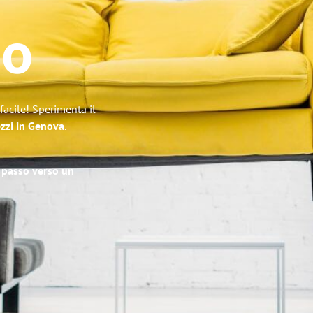
go
facile! Sperimenta il
ezzi in Genova
.
o passo verso un