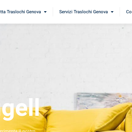
itta Traslochi Genova
Servizi Traslochi Genova
Cos
gell
erimenta il nostro