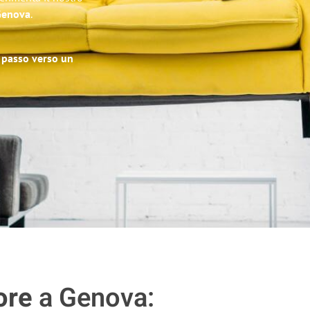
 Genova
.
o passo verso un
ore
a Genova: