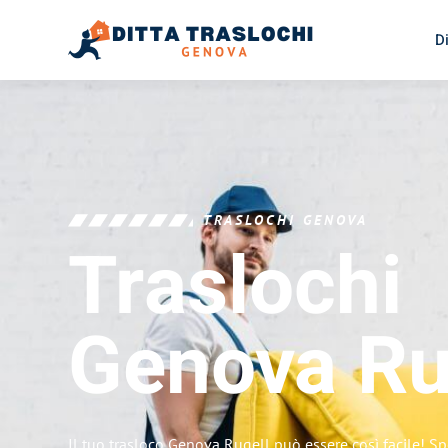
D
TRASLOCHI GENOVA
Traslochi
Genova
Ru
Il tuo trasloco Genova Rugell può essere così facile! Sp