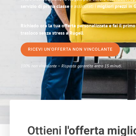
servizio di prima classe
e assicurati i
migliori prezzi in
Richiedo ora la tua offerta personalizzata e fai il prim
trasloco senza stress a Rugell
RICEVI UN'OFFERTA NON VINCOLANTE
100% non vincolante – Risposta garantita entro 15 minuti.
Ottieni
l'offerta migli