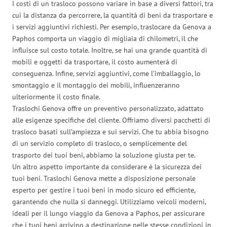
I costi di un trasloco possono variare in base a diversi fattori, tra
cui la distanza da percorrere, la quantità di beni da trasportare e
i servizi aggiuntivi richiesti. Per esempio, traslocare da Genova a
Paphos comporta un viaggio di migliaia di chilometri, il che
influisce sul costo totale. Inoltre, se hai una grande quantità di
mobili e oggetti da trasportare, il costo aumenterà di
conseguenza. Infine, servizi aggiuntivi, come l’imballaggio, lo
smontaggio e il montaggio dei mobili, influenzeranno
ulteriormente il costo finale.
Traslochi Genova offre un preventivo personalizzato, adattato
alle esigenze specifiche del cliente. Offriamo diversi pacchetti di
trasloco basati sull’ampiezza e sui servizi. Che tu abbia bisogno
di un servizio completo di trasloco, o semplicemente del
trasporto dei tuoi beni, abbiamo la soluzione giusta per te.
Un altro aspetto importante da considerare è la sicurezza dei
tuoi beni. Traslochi Genova mette a disposizione personale
esperto per gestire i tuoi beni in modo sicuro ed efficiente,
garantendo che nulla si danneggi. Utilizziamo veicoli moderni,
ideali per il lungo viaggio da Genova a Paphos, per assicurare
che i tuoi beni arrivino a destinazione nelle stesse condizioni in