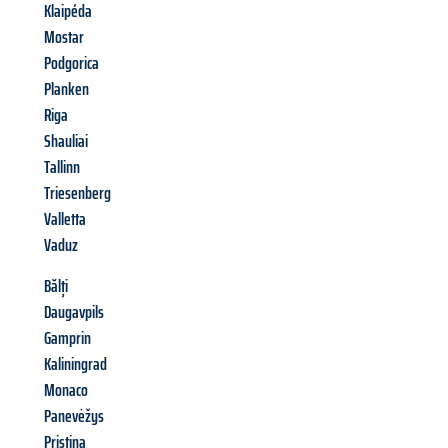
Klaipéda
Mostar
Podgorica
Planken
Riga
Shauliai
Tallinn
Triesenberg
Valletta
Vaduz
Bălți
Daugavpils
Gamprin
Kaliningrad
Monaco
Panevėžys
Pristina