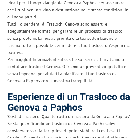
ideali per il lungo viaggio da Genova a Paphos, per assicurare
che i tuoi beni arrivino a destinazione nelle stesse condizioni in
cui sono partiti.
Tutti i dipendenti di Traslochi Genova sono esperti e
adeguatamente formati per garantire un processo di trasloco
senza problemi. La nostra priorità è la tua soddisfazione e
faremo tutto il possibile per rendere il tuo trasloco un’esperienza
positiva.
Per maggiori informazioni sui costi e sui servizi, ti invitiamo a
contattare Traslochi Genova. Offriamo un preventivo gratuito e
senza impegno, per aiutarti a pianificare il tuo trasloco da
Genova a Paphos con la massima tranquillità.
Esperienze di un Trasloco da
Genova a Paphos
‘Costi di Trasloco: Quanto costa un trasloco da Genova a Paphos’
Se stai pianificando un trasloco da Genova a Paphos, devi
considerare vari fattori prima di poter stabilire i costi esatti.
Grazie all’azienda di traslochi Traslochi Genova, potrai ottenere