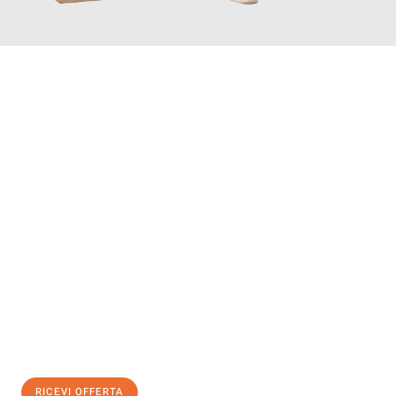
INFORMATI ORA
Scopri con Traslochi Genova quanto può essere
facile e senza
stress il tuo trasloco a Genova
. Il nostro team di esperti è
pronto ad assicurarti una transizione senza intoppi nella tua
nuova casa.
Ottieni subito
un'offerta non vincolante
e
risparmia € 100:
RICEVI OFFERTA
0299948957