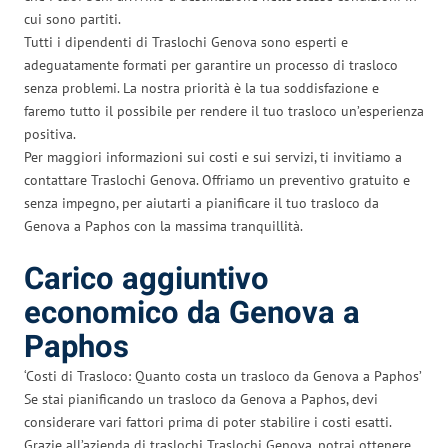
cui sono partiti.
Tutti i dipendenti di Traslochi Genova sono esperti e
adeguatamente formati per garantire un processo di trasloco
senza problemi. La nostra priorità è la tua soddisfazione e
faremo tutto il possibile per rendere il tuo trasloco un’esperienza
positiva.
Per maggiori informazioni sui costi e sui servizi, ti invitiamo a
contattare Traslochi Genova. Offriamo un preventivo gratuito e
senza impegno, per aiutarti a pianificare il tuo trasloco da
Genova a Paphos con la massima tranquillità.
Carico aggiuntivo
economico da Genova a
Paphos
‘Costi di Trasloco: Quanto costa un trasloco da Genova a Paphos’
Se stai pianificando un trasloco da Genova a Paphos, devi
considerare vari fattori prima di poter stabilire i costi esatti.
Grazie all’azienda di traslochi Traslochi Genova, potrai ottenere