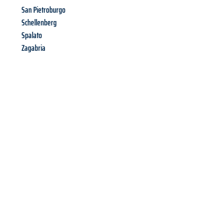
San Pietroburgo
Schellenberg
Spalato
Zagabria
Richiedi ora la tua
offerta
al
miglior
prezzo !
Inviateci adesso la vostra richiesta non vincolante e
assicuratevi la vostra
offerta di trasloco per le vostre esigenze
a Genova
al miglior prezzo! Approfitta dell’occasione per
un
trasloco senza stress
e con il massimo comfort: