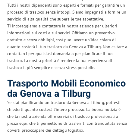
Tutti i nostri dipendenti sono esperti e formati per garantire un
processo di trasloco senza intoppi. Siamo impegnati a fornire un
servizio di alta qualità che supera le tue aspettative.
Ti incoraggiamo a contattare la nostra azienda per ulteriori
informazioni sui costi e sui servizi. Offriamo un preventivo
gratuito e senza obblighi, così puoi avere un’idea chiara di
quanto costerà il tuo trasloco da Genova a Tilburg. Non esitare a
contattarci per qualsiasi domanda o per pianificare il tuo
trasloco. La nostra priorità è rendere la tua esperienza di
trasloco il più semplice e senza stress possibile.
Trasporto Mobili Economico
da Genova a Tilburg
Se stai pianificando un trasloco da Genova a Tilburg, potresti
chiederti quanto costerà l’intero processo. La buona notizia è
che la nostra azienda offre servizi di trasloco professionali a
prezzi equi, che ti permettono di trasferirti con tranquillità senza
doverti preoccupare dei dettagli logistici.