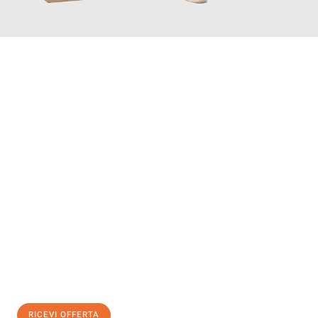
INFORMATI ORA
Scopri con Traslochi Genova quanto può essere
facile e senza
stress il tuo trasloco a Genova
. Il nostro team di esperti è
pronto ad assicurarti una transizione senza intoppi nella tua
nuova casa.
Ottieni subito
un'offerta non vincolante
e
risparmia € 100:
RICEVI OFFERTA
0299948957