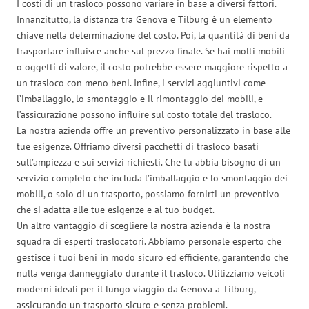
I costi di un trasloco possono variare in base a diversi fattori.
Innanzitutto, la distanza tra Genova e Tilburg è un elemento
chiave nella determinazione del costo. Poi, la quantità di beni da
trasportare influisce anche sul prezzo finale. Se hai molti mobili
o oggetti di valore, il costo potrebbe essere maggiore rispetto a
un trasloco con meno beni. Infine, i servizi aggiuntivi come
l’imballaggio, lo smontaggio e il rimontaggio dei mobili, e
l’assicurazione possono influire sul costo totale del trasloco.
La nostra azienda offre un preventivo personalizzato in base alle
tue esigenze. Offriamo diversi pacchetti di trasloco basati
sull’ampiezza e sui servizi richiesti. Che tu abbia bisogno di un
servizio completo che includa l’imballaggio e lo smontaggio dei
mobili, o solo di un trasporto, possiamo fornirti un preventivo
che si adatta alle tue esigenze e al tuo budget.
Un altro vantaggio di scegliere la nostra azienda è la nostra
squadra di esperti traslocatori. Abbiamo personale esperto che
gestisce i tuoi beni in modo sicuro ed efficiente, garantendo che
nulla venga danneggiato durante il trasloco. Utilizziamo veicoli
moderni ideali per il lungo viaggio da Genova a Tilburg,
assicurando un trasporto sicuro e senza problemi.