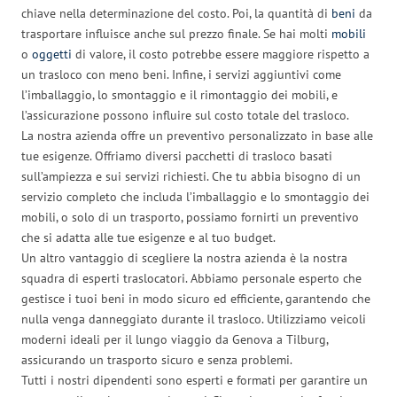
chiave nella determinazione del costo. Poi, la quantità di
beni
da
trasportare influisce anche sul prezzo finale. Se hai molti
mobili
o
oggetti
di valore, il costo potrebbe essere maggiore rispetto a
un trasloco con meno beni. Infine, i servizi aggiuntivi come
l’imballaggio, lo smontaggio e il rimontaggio dei mobili, e
l’assicurazione possono influire sul costo totale del trasloco.
La nostra azienda offre un preventivo personalizzato in base alle
tue esigenze. Offriamo diversi pacchetti di trasloco basati
sull’ampiezza e sui servizi richiesti. Che tu abbia bisogno di un
servizio completo che includa l’imballaggio e lo smontaggio dei
mobili, o solo di un trasporto, possiamo fornirti un preventivo
che si adatta alle tue esigenze e al tuo budget.
Un altro vantaggio di scegliere la nostra azienda è la nostra
squadra di esperti traslocatori. Abbiamo personale esperto che
gestisce i tuoi beni in modo sicuro ed efficiente, garantendo che
nulla venga danneggiato durante il trasloco. Utilizziamo veicoli
moderni ideali per il lungo viaggio da Genova a Tilburg,
assicurando un trasporto sicuro e senza problemi.
Tutti i nostri dipendenti sono esperti e formati per garantire un