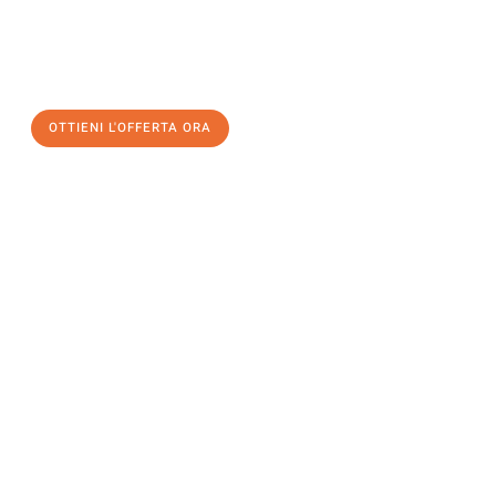
assicuratevi la vostra
offerta di trasloco per le vostre esigenze
a Genova
al miglior prezzo! Approfitta dell’occasione per
un
trasloco senza stress
e con il massimo comfort:
OTTIENI L'OFFERTA ORA