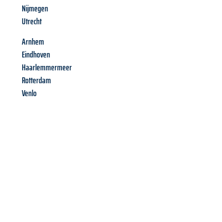
Nijmegen
Utrecht
Arnhem
Eindhoven
Haarlemmermeer
Rotterdam
Venlo
Richiedi ora la tua
offerta
al
miglior
prezzo !
Inviateci adesso la vostra richiesta non vincolante e