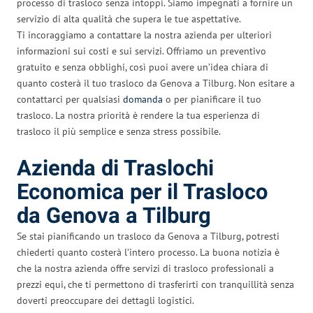
processo di trasloco senza intoppi. Siamo impegnati a fornire un
servizio di alta qualità che supera le tue aspettative.
Ti incoraggiamo a contattare la nostra azienda per ulteriori
informazioni sui costi e sui servizi. Offriamo un preventivo
gratuito e senza obblighi, così puoi avere un’idea chiara di
quanto costerà il tuo trasloco da Genova a Tilburg. Non esitare a
contattarci per qualsiasi
domanda
o per pianificare il tuo
trasloco. La nostra priorità è rendere la tua esperienza di
trasloco il più semplice e senza stress possibile.
Azienda di Traslochi
Economica per il Trasloco
da Genova a Tilburg
Se stai pianificando un trasloco da Genova a Tilburg, potresti
chiederti quanto costerà l’intero processo. La buona notizia è
che la nostra azienda offre servizi di trasloco professionali a
prezzi equi, che ti permettono di trasferirti con tranquillità senza
doverti preoccupare dei dettagli logistici.