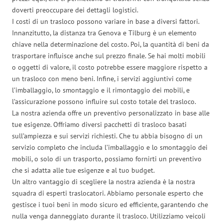
doverti preoccupare dei dettagli logistici.
I costi di un trasloco possono variare in base a diversi fattori.
Innanzitutto, la distanza tra Genova e Tilburg è un elemento
chiave nella determinazione del costo. Poi, la quantità di beni da
trasportare influisce anche sul prezzo finale. Se hai molti mobili
o oggetti di valore, il costo potrebbe essere maggiore rispetto a
un trasloco con meno beni. Infine, i servizi aggiuntivi come
l’imballaggio, lo smontaggio e il rimontaggio dei mobili, e
l’assicurazione possono influire sul costo totale del trasloco.
La nostra azienda offre un preventivo personalizzato in base alle
tue esigenze. Offriamo diversi pacchetti di trasloco basati
sull’ampiezza e sui servizi richiesti. Che tu abbia bisogno di un
servizio completo che includa l’imballaggio e lo smontaggio dei
mobili, o solo di un trasporto, possiamo fornirti un preventivo
che si adatta alle tue esigenze e al tuo budget.
Un altro vantaggio di scegliere la nostra azienda è la nostra
squadra di esperti traslocatori. Abbiamo personale esperto che
gestisce i tuoi beni in modo sicuro ed efficiente, garantendo che
nulla venga danneggiato durante il trasloco. Utilizziamo veicoli