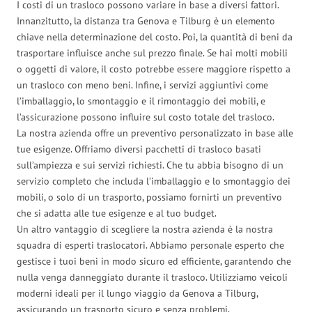
I costi di un trasloco possono variare in base a diversi fattori.
Innanzitutto, la distanza tra Genova e Tilburg è un elemento
chiave nella determinazione del costo. Poi, la quantità di beni da
trasportare influisce anche sul prezzo finale. Se hai molti mobili
o oggetti di valore, il costo potrebbe essere maggiore rispetto a
un trasloco con meno beni. Infine, i servizi aggiuntivi come
l’imballaggio, lo smontaggio e il rimontaggio dei mobili, e
l’assicurazione possono influire sul costo totale del trasloco.
La nostra azienda offre un preventivo personalizzato in base alle
tue esigenze. Offriamo diversi pacchetti di trasloco basati
sull’ampiezza e sui servizi richiesti. Che tu abbia bisogno di un
servizio completo che includa l’imballaggio e lo smontaggio dei
mobili, o solo di un trasporto, possiamo fornirti un preventivo
che si adatta alle tue esigenze e al tuo budget.
Un altro vantaggio di scegliere la nostra azienda è la nostra
squadra di esperti traslocatori. Abbiamo personale esperto che
gestisce i tuoi beni in modo sicuro ed efficiente, garantendo che
nulla venga danneggiato durante il trasloco. Utilizziamo veicoli
moderni ideali per il lungo viaggio da Genova a Tilburg,
assicurando un trasporto sicuro e senza problemi.