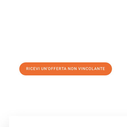
Amsterda
Il tuo trasloco Genova Amsterdam può essere così facile
servizio di prima classe
e assicurati i
migliori prezzi in
Richiedo ora la tua offerta personalizzata e fai il prim
trasloco senza stress a Amsterdam
RICEVI UN'OFFERTA NON VINCOLANTE
100% non vincolante – Risposta garantita entro 15 minuti.