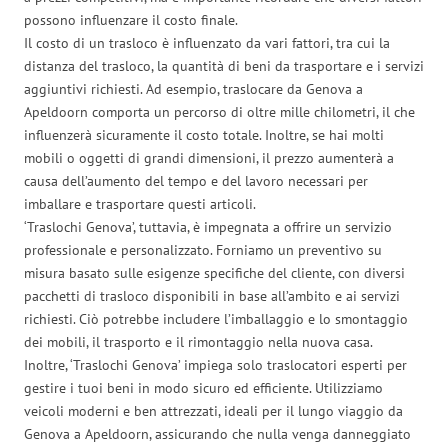
possono influenzare il costo finale.
Il costo di un trasloco è influenzato da vari fattori, tra cui la
distanza del trasloco, la quantità di beni da trasportare e i servizi
aggiuntivi richiesti. Ad esempio, traslocare da Genova a
Apeldoorn comporta un percorso di oltre mille chilometri, il che
influenzerà sicuramente il costo totale. Inoltre, se hai molti
mobili o oggetti di grandi dimensioni, il prezzo aumenterà a
causa dell’aumento del tempo e del lavoro necessari per
imballare e trasportare questi articoli.
‘Traslochi Genova’, tuttavia, è impegnata a offrire un servizio
professionale e personalizzato. Forniamo un preventivo su
misura basato sulle esigenze specifiche del cliente, con diversi
pacchetti di trasloco disponibili in base all’ambito e ai servizi
richiesti. Ciò potrebbe includere l’imballaggio e lo smontaggio
dei mobili, il trasporto e il rimontaggio nella nuova casa.
Inoltre, ‘Traslochi Genova’ impiega solo traslocatori esperti per
gestire i tuoi beni in modo sicuro ed efficiente. Utilizziamo
veicoli moderni e ben attrezzati, ideali per il lungo viaggio da
Genova a Apeldoorn, assicurando che nulla venga danneggiato