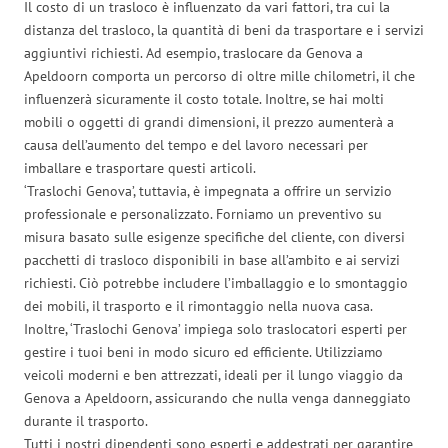
Il costo di un trasloco è influenzato da vari fattori, tra cui la
distanza del trasloco, la quantità di beni da trasportare e i servizi
aggiuntivi richiesti. Ad esempio, traslocare da Genova a
Apeldoorn comporta un percorso di oltre mille chilometri, il che
influenzerà sicuramente il costo totale. Inoltre, se hai molti
mobili o oggetti di grandi dimensioni, il prezzo aumenterà a
causa dell’aumento del tempo e del lavoro necessari per
imballare e trasportare questi articoli.
‘Traslochi Genova’, tuttavia, è impegnata a offrire un servizio
professionale e personalizzato. Forniamo un preventivo su
misura basato sulle esigenze specifiche del cliente, con diversi
pacchetti di trasloco disponibili in base all’ambito e ai servizi
richiesti. Ciò potrebbe includere l’imballaggio e lo smontaggio
dei mobili, il trasporto e il rimontaggio nella nuova casa.
Inoltre, ‘Traslochi Genova’ impiega solo traslocatori esperti per
gestire i tuoi beni in modo sicuro ed efficiente. Utilizziamo
veicoli moderni e ben attrezzati, ideali per il lungo viaggio da
Genova a Apeldoorn, assicurando che nulla venga danneggiato
durante il trasporto.
Tutti i nostri dipendenti sono esperti e addestrati per garantire