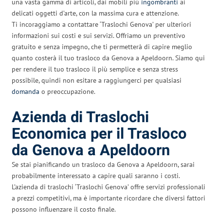
una vasta gamma di articoli, dai mobili più
ingombranti
ai
delicati oggetti d’arte, con la massima cura e attenzione.
Ti incoraggiamo a contattare ‘Traslochi Genova’ per ulteriori
informazioni sui costi e sui servizi. Offriamo un preventivo
gratuito e senza impegno, che ti permetterà di capire meglio
quanto costerà il tuo trasloco da Genova a Apeldoorn. Siamo qui
per rendere il tuo trasloco il più semplice e senza stress
possibile, quindi non esitare a raggiungerci per qualsiasi
domanda
o preoccupazione.
Azienda di Traslochi
Economica per il Trasloco
da Genova a Apeldoorn
Se stai pianificando un trasloco da Genova a Apeldoorn, sarai
probabilmente interessato a capire quali saranno i costi.
L’azienda di traslochi ‘Traslochi Genova’ offre servizi professionali
a prezzi competitivi, ma è importante ricordare che diversi fattori
possono influenzare il costo finale.