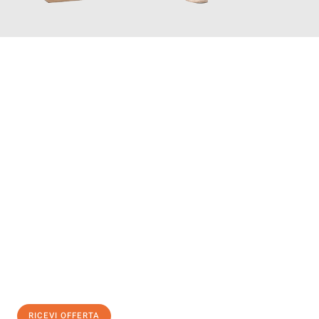
INFORMATI ORA
Scopri con Traslochi Genova quanto può essere
facile e senza
stress il tuo trasloco a Genova
. Il nostro team di esperti è
pronto ad assicurarti una transizione senza intoppi nella tua
nuova casa.
Ottieni subito
un'offerta non vincolante
e
risparmia € 100:
RICEVI OFFERTA
0299948957