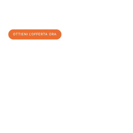
assicuratevi la vostra
offerta di trasloco per le vostre esigenze
a Genova
al miglior prezzo! Approfitta dell’occasione per
un
trasloco senza stress
e con il massimo comfort:
OTTIENI L'OFFERTA ORA