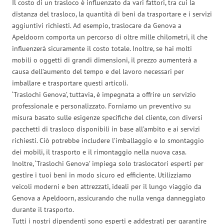
Il costo di un trasloco è influenzato da vari fattori, tra cui la
distanza del trasloco, la quantità di beni da trasportare e i servizi
aggiuntivi richiesti. Ad esempio, traslocare da Genova a
Apeldoorn comporta un percorso di oltre mille chilometri, il che
influenzerà sicuramente il costo totale. Inoltre, se hai molti
mobili o oggetti di grandi dimensioni, il prezzo aumenterà a
causa dell’aumento del tempo e del lavoro necessari per
imballare e trasportare questi articoli.
‘Traslochi Genova’, tuttavia, è impegnata a offrire un servizio
professionale e personalizzato. Forniamo un preventivo su
misura basato sulle esigenze specifiche del cliente, con diversi
pacchetti di trasloco disponibili in base all’ambito e ai servizi
richiesti. Ciò potrebbe includere l’imballaggio e lo smontaggio
dei mobili, il trasporto e il rimontaggio nella nuova casa.
Inoltre, ‘Traslochi Genova’ impiega solo traslocatori esperti per
gestire i tuoi beni in modo sicuro ed efficiente. Utilizziamo
veicoli moderni e ben attrezzati, ideali per il lungo viaggio da
Genova a Apeldoorn, assicurando che nulla venga danneggiato
durante il trasporto.
Tutti i nostri dipendenti sono esperti e addestrati per garantire