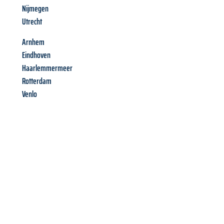
Nijmegen
Utrecht
Arnhem
Eindhoven
Haarlemmermeer
Rotterdam
Venlo
Richiedi ora la tua
offerta
al
miglior
prezzo !
Inviateci adesso la vostra richiesta non vincolante e