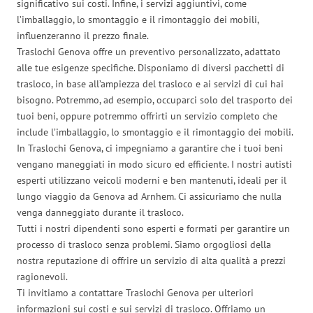
significativo sui costi. Infine, i servizi aggiuntivi, come
l’imballaggio, lo smontaggio e il rimontaggio dei mobili,
influenzeranno il prezzo finale.
Traslochi Genova offre un preventivo personalizzato, adattato
alle tue esigenze specifiche. Disponiamo di diversi pacchetti di
trasloco, in base all’ampiezza del trasloco e ai servizi di cui hai
bisogno. Potremmo, ad esempio, occuparci solo del trasporto dei
tuoi beni, oppure potremmo offrirti un servizio completo che
include l’imballaggio, lo smontaggio e il rimontaggio dei mobili.
In Traslochi Genova, ci impegniamo a garantire che i tuoi beni
vengano maneggiati in modo sicuro ed efficiente. I nostri autisti
esperti utilizzano veicoli moderni e ben mantenuti, ideali per il
lungo viaggio da Genova ad Arnhem. Ci assicuriamo che nulla
venga danneggiato durante il trasloco.
Tutti i nostri dipendenti sono esperti e formati per garantire un
processo di trasloco senza problemi. Siamo orgogliosi della
nostra reputazione di offrire un servizio di alta qualità a prezzi
ragionevoli.
Ti invitiamo a contattare Traslochi Genova per ulteriori
informazioni sui costi e sui servizi di trasloco. Offriamo un