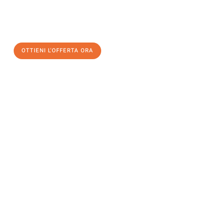
assicuratevi la vostra
offerta di trasloco per le vostre esigenze
a Genova
al miglior prezzo! Approfitta dell’occasione per
un
trasloco senza stress
e con il massimo comfort:
OTTIENI L'OFFERTA ORA