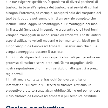
alle tue esigenze specifiche. Disponiamo di diversi pacchetti di
trasloco, in base all’ampiezza del trasloco e ai servizi di cui hai
bisogno. Potremmo, ad esempio, occuparci solo del trasporto dei
tuoi beni, oppure potremmo offrirti un servizio completo che
include l’imballaggio, lo smontaggio e il rimontaggio dei mobili.
In Traslochi Genova, ci impegniamo a garantire che i tuoi beni
vengano maneggiati in modo sicuro ed efficiente. I nostri autisti
esperti utilizzano veicoli moderni e ben mantenuti, ideali per il
lungo viaggio da Genova ad Arnhem. Ci assicuriamo che nulla
venga danneggiato durante il trasloco.
Tutti i nostri dipendenti sono esperti e formati per garantire un
processo di trasloco senza problemi. Siamo orgogliosi della
nostra reputazione di offrire un servizio di alta qualità a prezzi
ragionevoli.
Ti invitiamo a contattare Traslochi Genova per ulteriori
informazioni sui costi e sui servizi di trasloco. Offriamo un
preventivo gratuito, senza alcun obbligo. Siamo qui per rendere
il tuo trasloco da Genova ad Arnhem il più semplice possibile.