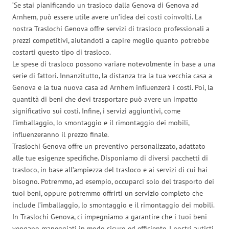
‘Se stai pianificando un trasloco dalla Genova di Genova ad
Arnhem, può essere utile avere un’idea dei costi coinvolti. La
nostra Traslochi Genova offre servizi di trasloco professionali a
prezzi competitivi, aiutandoti a capire meglio quanto potrebbe
costarti questo tipo di trasloco.
Le spese di trasloco possono variare notevolmente in base a una
serie di fattori. Innanzitutto, la distanza tra la tua vecchia casa a
Genova e la tua nuova casa ad Arnhem influenzerà i costi. Poi, la
quantità di beni che devi trasportare può avere un impatto
significativo sui costi. Infine, i servizi aggiuntivi, come
l’imballaggio, lo smontaggio e il rimontaggio dei mobili,
influenzeranno il prezzo finale.
Traslochi Genova offre un preventivo personalizzato, adattato
alle tue esigenze specifiche. Disponiamo di diversi pacchetti di
trasloco, in base all’ampiezza del trasloco e ai servizi di cui hai
bisogno. Potremmo, ad esempio, occuparci solo del trasporto dei
tuoi beni, oppure potremmo offrirti un servizio completo che
include l’imballaggio, lo smontaggio e il rimontaggio dei mobili.
In Traslochi Genova, ci impegniamo a garantire che i tuoi beni
vengano maneggiati in modo sicuro ed efficiente. I nostri autisti