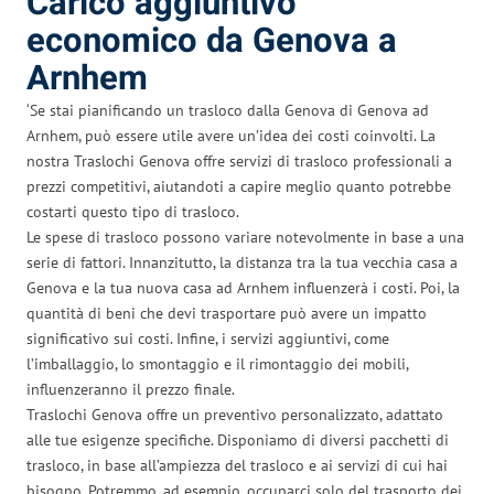
Carico aggiuntivo
economico da Genova a
Arnhem
‘Se stai pianificando un trasloco dalla Genova di Genova ad
Arnhem, può essere utile avere un’idea dei costi coinvolti. La
nostra Traslochi Genova offre servizi di trasloco professionali a
prezzi competitivi, aiutandoti a capire meglio quanto potrebbe
costarti questo tipo di trasloco.
Le spese di trasloco possono variare notevolmente in base a una
serie di fattori. Innanzitutto, la distanza tra la tua vecchia casa a
Genova e la tua nuova casa ad Arnhem influenzerà i costi. Poi, la
quantità di beni che devi trasportare può avere un impatto
significativo sui costi. Infine, i servizi aggiuntivi, come
l’imballaggio, lo smontaggio e il rimontaggio dei mobili,
influenzeranno il prezzo finale.
Traslochi Genova offre un preventivo personalizzato, adattato
alle tue esigenze specifiche. Disponiamo di diversi pacchetti di
trasloco, in base all’ampiezza del trasloco e ai servizi di cui hai
bisogno. Potremmo, ad esempio, occuparci solo del trasporto dei