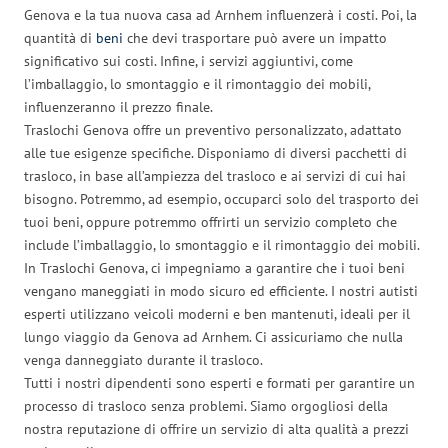
Genova e la tua nuova casa ad Arnhem influenzerà i costi. Poi, la
quantità di
beni
che devi trasportare può avere un impatto
significativo sui costi. Infine, i servizi aggiuntivi, come
l’imballaggio, lo smontaggio e il rimontaggio dei mobili,
influenzeranno il prezzo finale.
Traslochi Genova offre un preventivo personalizzato, adattato
alle tue esigenze specifiche. Disponiamo di diversi pacchetti di
trasloco, in base all’ampiezza del trasloco e ai servizi di cui hai
bisogno. Potremmo, ad esempio, occuparci solo del trasporto dei
tuoi beni, oppure potremmo offrirti un servizio completo che
include l’imballaggio, lo smontaggio e il rimontaggio dei mobili.
In Traslochi Genova, ci impegniamo a garantire che i tuoi beni
vengano maneggiati in modo sicuro ed efficiente. I nostri autisti
esperti utilizzano veicoli moderni e ben mantenuti, ideali per il
lungo viaggio da Genova ad Arnhem. Ci assicuriamo che nulla
venga danneggiato durante il trasloco.
Tutti i nostri dipendenti sono esperti e formati per garantire un
processo di trasloco senza problemi. Siamo orgogliosi della
nostra reputazione di offrire un servizio di alta qualità a prezzi