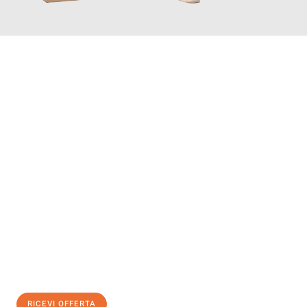
INFORMATI ORA
Scopri con Traslochi Genova quanto può essere
facile e senza
stress il tuo trasloco a Genova
. Il nostro team di esperti è
pronto ad assicurarti una transizione senza intoppi nella tua
nuova casa.
Ottieni subito
un'offerta non vincolante
e
risparmia € 100:
RICEVI OFFERTA
0299948957