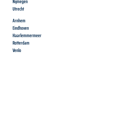
Nijmegen
Utrecht
Arnhem
Eindhoven
Haarlemmermeer
Rotterdam
Venlo
Richiedi ora la tua
offerta
al
miglior
prezzo !
Inviateci adesso la vostra richiesta non vincolante e