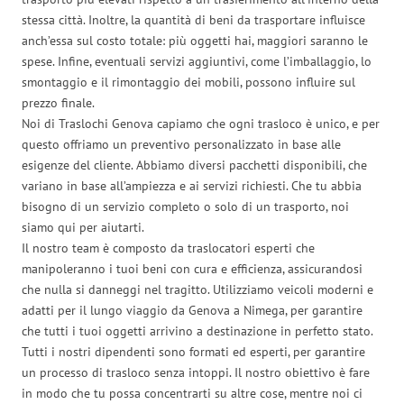
stessa città. Inoltre, la quantità di beni da trasportare influisce
anch’essa sul costo totale: più oggetti hai, maggiori saranno le
spese. Infine, eventuali servizi aggiuntivi, come l’imballaggio, lo
smontaggio e il rimontaggio dei mobili, possono influire sul
prezzo finale.
Noi di Traslochi Genova capiamo che ogni trasloco è unico, e per
questo offriamo un preventivo personalizzato in base alle
esigenze del cliente. Abbiamo diversi pacchetti disponibili, che
variano in base all’ampiezza e ai servizi richiesti. Che tu abbia
bisogno di un servizio completo o solo di un trasporto, noi
siamo qui per aiutarti.
Il nostro team è composto da traslocatori esperti che
manipoleranno i tuoi beni con cura e efficienza, assicurandosi
che nulla si danneggi nel tragitto. Utilizziamo veicoli moderni e
adatti per il lungo viaggio da Genova a Nimega, per garantire
che tutti i tuoi oggetti arrivino a destinazione in perfetto stato.
Tutti i nostri dipendenti sono formati ed esperti, per garantire
un processo di trasloco senza intoppi. Il nostro obiettivo è fare
in modo che tu possa concentrarti su altre cose, mentre noi ci