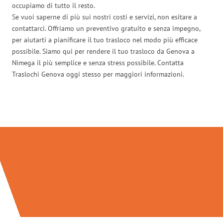
occupiamo di tutto il resto.
Se vuoi saperne di più sui nostri costi e servizi, non esitare a
contattarci. Offriamo un preventivo gratuito e senza impegno,
per aiutarti a pianificare il tuo trasloco nel modo più efficace
possibile. Siamo qui per rendere il tuo trasloco da Genova a
Nimega il più semplice e senza stress possibile. Contatta
Traslochi Genova oggi stesso per maggiori informazioni.
Traslochi Genova in numeri: