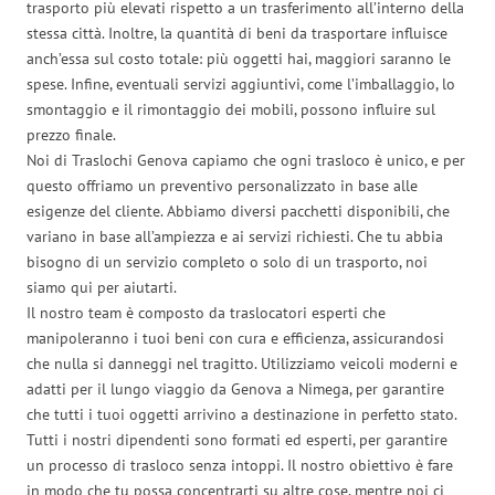
trasporto più elevati rispetto a un trasferimento all’interno della
stessa città. Inoltre, la quantità di beni da trasportare influisce
anch’essa sul costo totale: più oggetti hai, maggiori saranno le
spese. Infine, eventuali servizi aggiuntivi, come l’imballaggio, lo
smontaggio e il rimontaggio dei mobili, possono influire sul
prezzo finale.
Noi di Traslochi Genova capiamo che ogni trasloco è unico, e per
questo offriamo un preventivo personalizzato in base alle
esigenze del cliente. Abbiamo diversi pacchetti disponibili, che
variano in base all’ampiezza e ai servizi richiesti. Che tu abbia
bisogno di un servizio completo o solo di un trasporto, noi
siamo qui per aiutarti.
Il nostro team è composto da traslocatori esperti che
manipoleranno i tuoi beni con cura e efficienza, assicurandosi
che nulla si danneggi nel tragitto. Utilizziamo veicoli moderni e
adatti per il lungo viaggio da Genova a Nimega, per garantire
che tutti i tuoi oggetti arrivino a destinazione in perfetto stato.
Tutti i nostri dipendenti sono formati ed esperti, per garantire
un processo di trasloco senza intoppi. Il nostro obiettivo è fare
in modo che tu possa concentrarti su altre cose, mentre noi ci