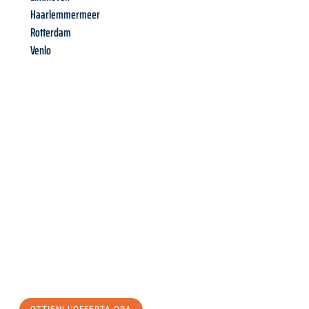
Haarlemmermeer
Rotterdam
Venlo
Richiedi ora la tua
offerta
al
miglior
prezzo !
Inviateci adesso la vostra richiesta non vincolante e
assicuratevi la vostra
offerta di trasloco per le vostre esigenze
a Genova
al miglior prezzo! Approfitta dell’occasione per
un
trasloco senza stress
e con il massimo comfort: