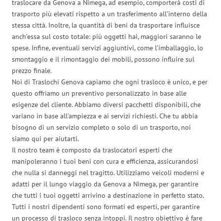
traslocare da Genova a Nimega, ad esempio, comporterà costi di
trasporto più elevati rispetto a un trasferimento all’interno della
stessa città. Inoltre, la quantità di beni da trasportare influisce
anch’essa sul costo totale: più oggetti hai, maggiori saranno le
spese. Infine, eventuali servizi aggiuntivi, come l’imballaggio, lo
smontaggio e il rimontaggio dei mobili, possono influire sul
prezzo finale.
Noi di Traslochi Genova capiamo che ogni trasloco è unico, e per
questo offriamo un preventivo personalizzato in base alle
esigenze del cliente. Abbiamo diversi pacchetti disponibili, che
variano in base all’ampiezza e ai servizi richiesti. Che tu abbia
bisogno di un servizio completo o solo di un trasporto, noi
siamo qui per aiutarti.
Il nostro team è composto da traslocatori esperti che
manipoleranno i tuoi beni con cura e efficienza, assicurandosi
che nulla si danneggi nel tragitto. Utilizziamo veicoli moderni e
adatti per il lungo viaggio da Genova a Nimega, per garantire
che tutti i tuoi oggetti arrivino a destinazione in perfetto stato.
Tutti i nostri dipendenti sono formati ed esperti, per garantire
un processo di trasloco senza intoppi. Il nostro obiettivo è fare