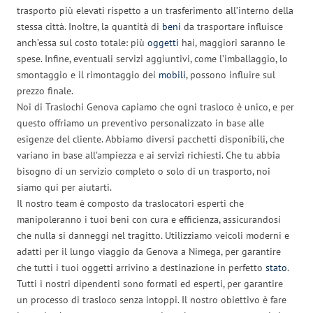
trasporto più elevati rispetto a un trasferimento all’interno della
stessa città. Inoltre, la quantità di
beni
da trasportare influisce
anch’essa sul costo totale: più
oggetti
hai, maggiori saranno le
spese. Infine, eventuali servizi aggiuntivi, come l’imballaggio, lo
smontaggio e il rimontaggio dei
mobili
, possono influire sul
prezzo finale.
Noi di Traslochi Genova capiamo che ogni trasloco è unico, e per
questo offriamo un preventivo personalizzato in base alle
esigenze del cliente. Abbiamo diversi pacchetti disponibili, che
variano in base all’ampiezza e ai servizi richiesti. Che tu abbia
bisogno di un servizio completo o solo di un trasporto, noi
siamo qui per aiutarti.
Il nostro team è composto da traslocatori esperti che
manipoleranno i tuoi beni con cura e efficienza, assicurandosi
che nulla si danneggi nel tragitto. Utilizziamo veicoli moderni e
adatti per il lungo viaggio da Genova a Nimega, per garantire
che tutti i tuoi oggetti arrivino a destinazione in perfetto
stato
.
Tutti i nostri dipendenti sono formati ed esperti, per garantire
un processo di trasloco senza intoppi. Il nostro obiettivo è fare