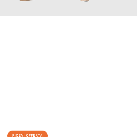
INFORMATI ORA
Scopri con Traslochi Genova quanto può essere
facile e senza
stress il tuo trasloco a Genova
. Il nostro team di esperti è
pronto ad assicurarti una transizione senza intoppi nella tua
nuova casa.
Ottieni subito
un'offerta non vincolante
e
risparmia € 100:
RICEVI OFFERTA
0299948957