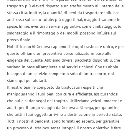
trasporto più elevati rispetto a un trasferimento all’interno della
stessa città. Inoltre, la quantità di beni da trasportare influisce
anch’essa sul costo totale: più oggetti hai, maggiori saranno le
spese. Infine, eventuali servizi aggiuntivi, come l’imballaggio, lo
smontaggio e il rimontaggio dei mobili, possono influire sul
prezzo finale.
Noi di Traslochi Genova capiamo che ogni trasloco è unico, e per
questo offriamo un preventivo personalizzato in base alle
esigenze del cliente. Abbiamo diversi pacchetti disponibili, che
variano in base all’ampiezza e ai servizi richiesti. Che tu abbia
bisogno di un servizio completo o solo di un trasporto, noi
siamo qui per aiutarti.
Il nostro team è composto da traslocatori esperti che
manipoleranno i tuoi beni con cura e efficienza, assicurandosi
che nulla si danneggi nel tragitto. Utilizziamo veicoli moderni e
adatti per il lungo viaggio da Genova a Nimega, per garantire
che tutti i tuoi oggetti arrivino a destinazione in perfetto stato.
Tutti i nostri dipendenti sono formati ed esperti, per garantire
un processo di trasloco senza intoppi. Il nostro obiettivo è fare