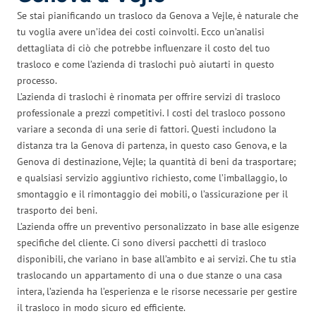
Se stai pianificando un trasloco da Genova a Vejle, è naturale che
tu voglia avere un’idea dei costi coinvolti. Ecco un’analisi
dettagliata di ciò che potrebbe influenzare il costo del tuo
trasloco e come l’azienda di traslochi può aiutarti in questo
processo.
L’azienda di traslochi è rinomata per offrire servizi di trasloco
professionale a prezzi competitivi. I costi del trasloco possono
variare a seconda di una serie di fattori. Questi includono la
distanza tra la Genova di partenza, in questo caso Genova, e la
Genova di destinazione, Vejle; la quantità di beni da trasportare;
e qualsiasi servizio aggiuntivo richiesto, come l’imballaggio, lo
smontaggio e il rimontaggio dei mobili, o l’assicurazione per il
trasporto dei beni.
L’azienda offre un preventivo personalizzato in base alle esigenze
specifiche del cliente. Ci sono diversi pacchetti di trasloco
disponibili, che variano in base all’ambito e ai servizi. Che tu stia
traslocando un appartamento di una o due stanze o una casa
intera, l’azienda ha l’esperienza e le risorse necessarie per gestire
il trasloco in modo sicuro ed efficiente.