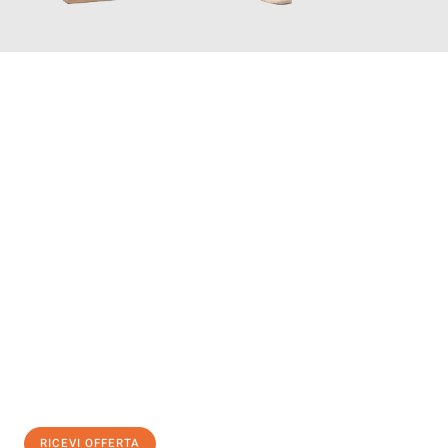
INFORMATI ORA
Scopri con Traslochi Genova quanto può essere
facile e senza
stress il tuo trasloco a Genova
. Il nostro team di esperti è
pronto ad assicurarti una transizione senza intoppi nella tua
nuova casa.
Ottieni subito
un'offerta non vincolante
e
risparmia € 100:
RICEVI OFFERTA
0299948957