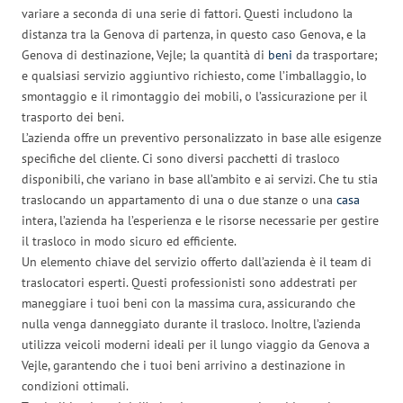
variare a seconda di una serie di fattori. Questi includono la
distanza tra la Genova di partenza, in questo caso Genova, e la
Genova di destinazione, Vejle; la quantità di
beni
da trasportare;
e qualsiasi servizio aggiuntivo richiesto, come l’imballaggio, lo
smontaggio e il rimontaggio dei mobili, o l’assicurazione per il
trasporto dei beni.
L’azienda offre un preventivo personalizzato in base alle esigenze
specifiche del cliente. Ci sono diversi pacchetti di trasloco
disponibili, che variano in base all’ambito e ai servizi. Che tu stia
traslocando un appartamento di una o due stanze o una
casa
intera, l’azienda ha l’esperienza e le risorse necessarie per gestire
il trasloco in modo sicuro ed efficiente.
Un elemento chiave del servizio offerto dall’azienda è il team di
traslocatori esperti. Questi professionisti sono addestrati per
maneggiare i tuoi beni con la massima cura, assicurando che
nulla venga danneggiato durante il trasloco. Inoltre, l’azienda
utilizza veicoli moderni ideali per il lungo viaggio da Genova a
Vejle, garantendo che i tuoi beni arrivino a destinazione in
condizioni ottimali.