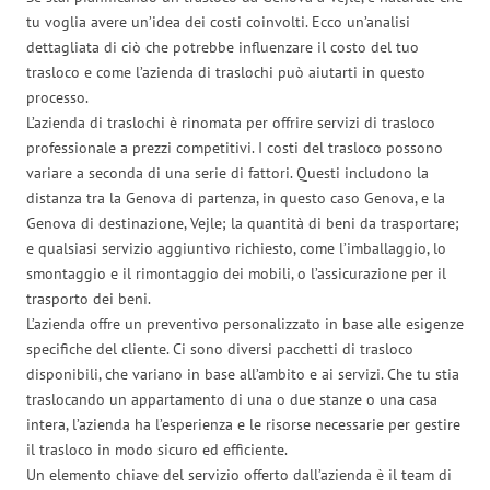
tu voglia avere un’idea dei costi coinvolti. Ecco un’analisi
dettagliata di ciò che potrebbe influenzare il costo del tuo
trasloco e come l’azienda di traslochi può aiutarti in questo
processo.
L’azienda di traslochi è rinomata per offrire servizi di trasloco
professionale a prezzi competitivi. I costi del trasloco possono
variare a seconda di una serie di fattori. Questi includono la
distanza tra la Genova di partenza, in questo caso Genova, e la
Genova di destinazione, Vejle; la quantità di beni da trasportare;
e qualsiasi servizio aggiuntivo richiesto, come l’imballaggio, lo
smontaggio e il rimontaggio dei mobili, o l’assicurazione per il
trasporto dei beni.
L’azienda offre un preventivo personalizzato in base alle esigenze
specifiche del cliente. Ci sono diversi pacchetti di trasloco
disponibili, che variano in base all’ambito e ai servizi. Che tu stia
traslocando un appartamento di una o due stanze o una casa
intera, l’azienda ha l’esperienza e le risorse necessarie per gestire
il trasloco in modo sicuro ed efficiente.
Un elemento chiave del servizio offerto dall’azienda è il team di