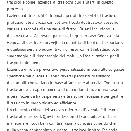
trasloco e come l’azienda di traslochi può aiutarti in questo
processo.
L’azienda di traslochi è rinomata per offrire servizi di trasloco
professionale a prezzi competitivi. I costi del trasloco possono
variare a seconda di una serie di fattori. Questi includono la
distanza tra la Genova di partenza, in questo caso Genova, e la
Genova di destinazione, Vejle; la quantità di beni da trasportare;
e qualsiasi servizio aggiuntivo richiesto, come l’imballaggio, lo
smontaggio e il rimontaggio dei mobili, o l’assicurazione per il
trasporto dei beni.
L’azienda offre un preventivo personalizzato in base alle esigenze
specifiche del cliente. Ci sono diversi pacchetti di trasloco
disponibili, che variano in base all’ambito e ai servizi. Che tu stia
traslocando un appartamento di una o due stanze o una casa
intera, l’azienda ha l’esperienza e le risorse necessarie per gestire
il trasloco in modo sicuro ed efficiente.
Un elemento chiave del servizio offerto dall’azienda è il team di
traslocatori esperti. Questi professionisti sono addestrati per
maneggiare i tuoi beni con la massima cura, assicurando che
nulla venga danneggiato durante il trasloco. Inoltre, l’azienda