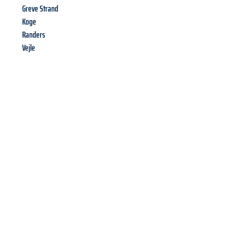
Greve Strand
Koge
Randers
Vejle
Richiedi ora la tua
offerta
al
miglior
prezzo !
Inviateci adesso la vostra richiesta non vincolante e
assicuratevi la vostra
offerta di trasloco per le vostre esigenze
a Genova
al miglior prezzo! Approfitta dell’occasione per
un
trasloco senza stress
e con il massimo comfort: