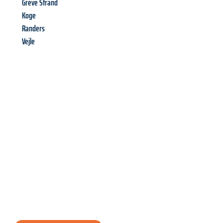
Greve Strand
Koge
Randers
Vejle
Richiedi ora la tua
offerta
al
miglior
prezzo !
Inviateci adesso la vostra richiesta non vincolante e
assicuratevi la vostra
offerta di trasloco per le vostre esigenze
a Genova
al miglior prezzo! Approfitta dell’occasione per
un
trasloco senza stress
e con il massimo comfort: