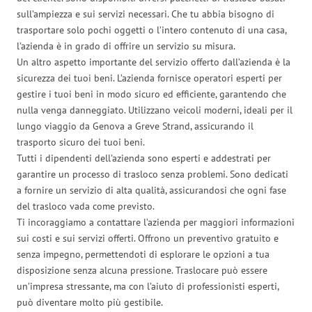
sull’ampiezza e sui servizi necessari. Che tu abbia bisogno di
trasportare solo pochi oggetti o l’intero contenuto di una casa,
l’azienda è in grado di offrire un servizio su misura.
Un altro aspetto importante del servizio offerto dall’azienda è la
sicurezza dei tuoi beni. L’azienda fornisce operatori esperti per
gestire i tuoi beni in modo sicuro ed efficiente, garantendo che
nulla venga danneggiato. Utilizzano veicoli moderni, ideali per il
lungo viaggio da Genova a Greve Strand, assicurando il
trasporto sicuro dei tuoi beni.
Tutti i dipendenti dell’azienda sono esperti e addestrati per
garantire un processo di trasloco senza problemi. Sono dedicati
a fornire un servizio di alta qualità, assicurandosi che ogni fase
del trasloco vada come previsto.
Ti incoraggiamo a contattare l’azienda per maggiori informazioni
sui costi e sui servizi offerti. Offrono un preventivo gratuito e
senza impegno, permettendoti di esplorare le opzioni a tua
disposizione senza alcuna pressione. Traslocare può essere
un’impresa stressante, ma con l’aiuto di professionisti esperti,
può diventare molto più gestibile.