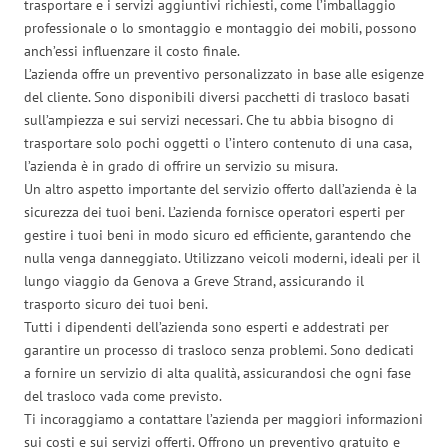
trasportare e i servizi aggiuntivi richiesti, come l’imballaggio
professionale o lo smontaggio e montaggio dei mobili, possono
anch’essi influenzare il costo finale.
L’azienda offre un preventivo personalizzato in base alle esigenze
del cliente. Sono disponibili diversi pacchetti di trasloco basati
sull’ampiezza e sui servizi necessari. Che tu abbia bisogno di
trasportare solo pochi oggetti o l’intero contenuto di una casa,
l’azienda è in grado di offrire un servizio su misura.
Un altro aspetto importante del servizio offerto dall’azienda è la
sicurezza dei tuoi beni. L’azienda fornisce operatori esperti per
gestire i tuoi beni in modo sicuro ed efficiente, garantendo che
nulla venga danneggiato. Utilizzano veicoli moderni, ideali per il
lungo viaggio da Genova a Greve Strand, assicurando il
trasporto sicuro dei tuoi beni.
Tutti i dipendenti dell’azienda sono esperti e addestrati per
garantire un processo di trasloco senza problemi. Sono dedicati
a fornire un servizio di alta qualità, assicurandosi che ogni fase
del trasloco vada come previsto.
Ti incoraggiamo a contattare l’azienda per maggiori informazioni
sui costi e sui servizi offerti. Offrono un preventivo gratuito e