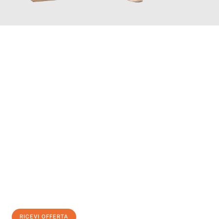
INFORMATI ORA
Scopri con Traslochi Genova quanto può essere
facile e senza
stress il tuo trasloco a Genova
. Il nostro team di esperti è
pronto ad assicurarti una transizione senza intoppi nella tua
nuova casa.
Ottieni subito
un'offerta non vincolante
e
risparmia € 100:
RICEVI OFFERTA
0299948957