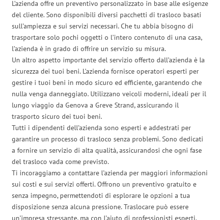
L’azienda offre un preventivo personalizzato in base alle esigenze
del cliente. Sono disponibili diversi pacchetti di trasloco basati
sull’ampiezza e sui servizi necessari. Che tu abbia bisogno di
trasportare solo pochi oggetti o l’intero contenuto di una casa,
l’azienda è in grado di offrire un servizio su misura.
Un altro aspetto importante del servizio offerto dall’azienda è la
sicurezza dei tuoi beni. L’azienda fornisce operatori esperti per
gestire i tuoi beni in modo sicuro ed efficiente, garantendo che
nulla venga danneggiato. Utilizzano veicoli moderni, ideali per il
lungo viaggio da Genova a Greve Strand, assicurando il
trasporto sicuro dei tuoi beni.
Tutti i dipendenti dell’azienda sono esperti e addestrati per
garantire un processo di trasloco senza problemi. Sono dedicati
a fornire un servizio di alta qualità, assicurandosi che ogni fase
del trasloco vada come previsto.
Ti incoraggiamo a contattare l’azienda per maggiori informazioni
sui costi e sui servizi offerti. Offrono un preventivo gratuito e
senza impegno, permettendoti di esplorare le opzioni a tua
disposizione senza alcuna pressione. Traslocare può essere
un’impresa stressante, ma con l’aiuto di professionisti esperti,