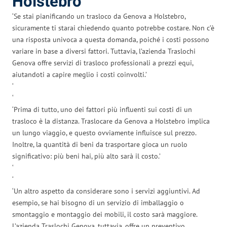
Holstebro
‘Se stai pianificando un trasloco da Genova a Holstebro,
sicuramente ti starai chiedendo quanto potrebbe costare. Non c’è
una risposta univoca a questa domanda, poiché i costi possono
variare in base a diversi fattori. Tuttavia, l’azienda Traslochi
Genova offre servizi di trasloco professionali a prezzi equi,
aiutandoti a capire meglio i costi coinvolti.’
‘
‘
‘Prima di tutto, uno dei fattori più influenti sui costi di un
trasloco è la distanza. Traslocare da Genova a Holstebro implica
un lungo viaggio, e questo ovviamente influisce sul prezzo.
Inoltre, la quantità di beni da trasportare gioca un ruolo
significativo: più beni hai, più alto sarà il costo.’
‘
‘
‘Un altro aspetto da considerare sono i servizi aggiuntivi. Ad
esempio, se hai bisogno di un servizio di imballaggio o
smontaggio e montaggio dei mobili, il costo sarà maggiore.
L’azienda Traslochi Genova, tuttavia, offre un preventivo