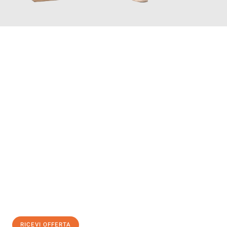
INFORMATI ORA
Scopri con Traslochi Genova quanto può essere
facile e senza
stress il tuo trasloco a Genova
. Il nostro team di esperti è
pronto ad assicurarti una transizione senza intoppi nella tua
nuova casa.
Ottieni subito
un'offerta non vincolante
e
risparmia € 100:
RICEVI OFFERTA
0299948957