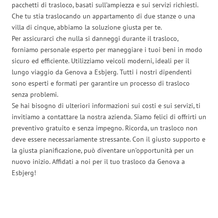
pacchetti di trasloco, basati sull’ampiezza e sui servizi richiesti.
Che tu stia traslocando un appartamento di due stanze o una
villa di cinque, abbiamo la soluzione giusta per te.
Per assicurarci che nulla si danneggi durante il trasloco,
forniamo personale esperto per maneggiare i tuoi beni in modo
sicuro ed efficiente. Utilizziamo veicoli moderni, ideali per il
lungo viaggio da Genova a Esbjerg. Tutti i nostri dipendenti
sono esperti e formati per garantire un processo di trasloco
senza problemi.
Se hai bisogno di ulteriori informazioni sui costi e sui servizi, ti
invitiamo a contattare la nostra azienda. Siamo felici di offrirti un
preventivo gratuito e senza impegno. Ricorda, un trasloco non
deve essere necessariamente stressante. Con il giusto supporto e
la giusta pianificazione, può diventare un’opportunità per un
nuovo inizio. Affidati a noi per il tuo trasloco da Genova a
Esbjerg!
Traslochi Genova in numeri: