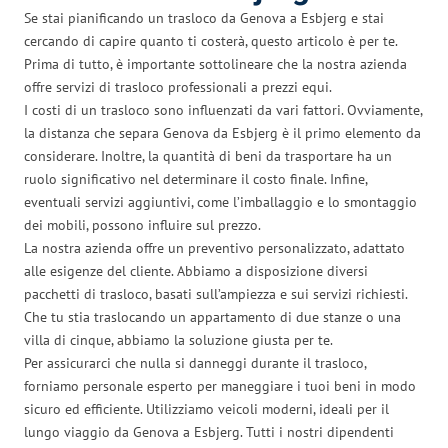
Se stai pianificando un trasloco da Genova a Esbjerg e stai
cercando di capire quanto ti costerà, questo articolo è per te.
Prima di tutto, è importante sottolineare che la nostra azienda
offre servizi di trasloco professionali a prezzi equi.
I costi di un trasloco sono influenzati da vari fattori. Ovviamente,
la distanza che separa Genova da Esbjerg è il primo elemento da
considerare. Inoltre, la quantità di beni da trasportare ha un
ruolo significativo nel determinare il costo finale. Infine,
eventuali servizi aggiuntivi, come l’imballaggio e lo smontaggio
dei mobili, possono influire sul prezzo.
La nostra azienda offre un preventivo personalizzato, adattato
alle esigenze del cliente. Abbiamo a disposizione diversi
pacchetti di trasloco, basati sull’ampiezza e sui servizi richiesti.
Che tu stia traslocando un appartamento di due stanze o una
villa di cinque, abbiamo la soluzione giusta per te.
Per assicurarci che nulla si danneggi durante il trasloco,
forniamo personale esperto per maneggiare i tuoi beni in modo
sicuro ed efficiente. Utilizziamo veicoli moderni, ideali per il
lungo viaggio da Genova a Esbjerg. Tutti i nostri dipendenti