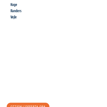
Koge
Randers
Vejle
Richiedi ora la tua
offerta
al
miglior
prezzo !
Inviateci adesso la vostra richiesta non vincolante e
assicuratevi la vostra
offerta di trasloco per le vostre esigenze
a Genova
al miglior prezzo! Approfitta dell’occasione per
un
trasloco senza stress
e con il massimo comfort:
OTTIENI L'OFFERTA ORA