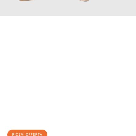
INFORMATI ORA
Scopri con Traslochi Genova quanto può essere
facile e senza
stress il tuo trasloco a Genova
. Il nostro team di esperti è
pronto ad assicurarti una transizione senza intoppi nella tua
nuova casa.
Ottieni subito
un'offerta non vincolante
e
risparmia € 100:
RICEVI OFFERTA
0299948957