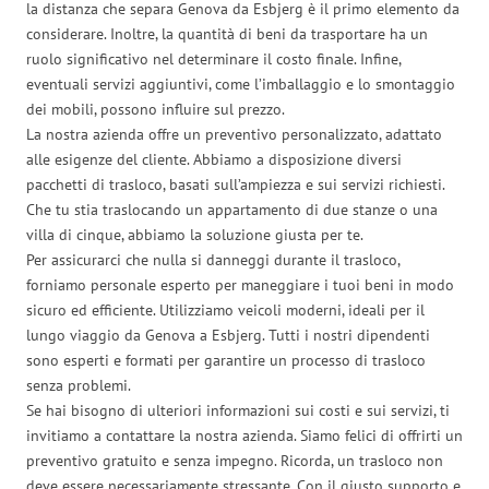
la distanza che separa Genova da Esbjerg è il primo elemento da
considerare. Inoltre, la quantità di beni da trasportare ha un
ruolo significativo nel determinare il costo finale. Infine,
eventuali servizi aggiuntivi, come l’imballaggio e lo smontaggio
dei mobili, possono influire sul prezzo.
La nostra azienda offre un preventivo personalizzato, adattato
alle esigenze del cliente. Abbiamo a disposizione diversi
pacchetti di trasloco, basati sull’ampiezza e sui servizi richiesti.
Che tu stia traslocando un appartamento di due stanze o una
villa di cinque, abbiamo la soluzione giusta per te.
Per assicurarci che nulla si danneggi durante il trasloco,
forniamo personale esperto per maneggiare i tuoi beni in modo
sicuro ed efficiente. Utilizziamo veicoli moderni, ideali per il
lungo viaggio da Genova a Esbjerg. Tutti i nostri dipendenti
sono esperti e formati per garantire un processo di trasloco
senza problemi.
Se hai bisogno di ulteriori informazioni sui costi e sui servizi, ti
invitiamo a contattare la nostra azienda. Siamo felici di offrirti un
preventivo gratuito e senza impegno. Ricorda, un trasloco non
deve essere necessariamente stressante. Con il giusto supporto e