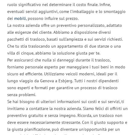
ruolo significativo nel determinare il costo finale. Infine,
eventuali servizi aggiuntivi, come l’imballaggio e lo smontaggio
dei
mobili
, possono influire sul prezzo.
La nostra azienda offre un preventivo personalizzato, adattato
alle esigenze del cliente. Abbiamo a disposizione diversi
pacchetti di trasloco, basati sull’ampiezza e sui servizi richiesti.
Che tu stia traslocando un appartamento di due stanze o una
villa di cinque, abbiamo la soluzione giusta per te.
Per assicurarci che nulla si danneggi durante il trasloco,
forniamo personale esperto per maneggiare i tuoi beni in modo
sicuro ed efficiente. Utilizziamo veicoli moderni, ideali per il
lungo viaggio da Genova a Esbjerg. Tutti i nostri dipendenti
sono esperti e formati per garantire un processo di trasloco
senza problemi.
Se hai bisogno di ulteriori informazioni sui costi e sui servizi, ti
invitiamo a contattare la nostra azienda. Siamo felici di offrirti un
preventivo gratuito e senza impegno. Ricorda, un trasloco non
deve essere necessariamente stressante. Con il giusto supporto e
la giusta pianificazione, può diventare un’opportunità per un