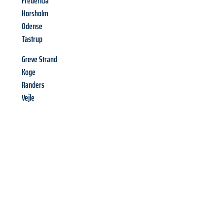
Fredericia
Horsholm
Odense
Tastrup
Greve Strand
Koge
Randers
Vejle
Richiedi ora la tua
offerta
al
miglior
prezzo !