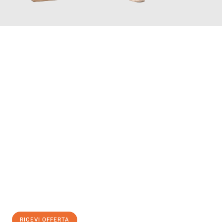
INFORMATI ORA
Scopri con Traslochi Genova quanto può essere
facile e senza
stress il tuo trasloco a Genova
. Il nostro team di esperti è
pronto ad assicurarti una transizione senza intoppi nella tua
nuova casa.
Ottieni subito
un'offerta non vincolante
e
risparmia € 100:
RICEVI OFFERTA
0299948957