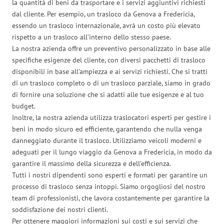
la quantità di beni da trasportare e i servizi aggiuntivi richiesti
dal cliente. Per esempio, un trasloco da Genova a Fredericia,
essendo un trasloco internazionale, avrà un costo più elevato
rispetto a un trasloco all’interno dello stesso paese.
La nostra azienda offre un preventivo personalizzato in base alle
specifiche esigenze del cliente, con diversi pacchetti di trasloco
disponibili in base all’ampiezza e ai servizi richiesti. Che si tratti
di un trasloco completo o di un trasloco parziale, siamo in grado
di fornire una soluzione che si adatti alle tue esigenze e al tuo
budget.
Inoltre, la nostra azienda utilizza traslocatori esperti per gestire i
beni in modo sicuro ed efficiente, garantendo che nulla venga
danneggiato durante il trasloco. Utilizziamo veicoli moderni e
adeguati per il lungo viaggio da Genova a Fredericia, in modo da
garantire il massimo della sicurezza e dell’efficienza.
Tutti i nostri dipendenti sono esperti e formati per garantire un
processo di trasloco senza intoppi. Siamo orgogliosi del nostro
team di professionisti, che lavora costantemente per garantire la
soddisfazione dei nostri clienti.
Per ottenere maggiori informazioni sui costi e sui servizi che