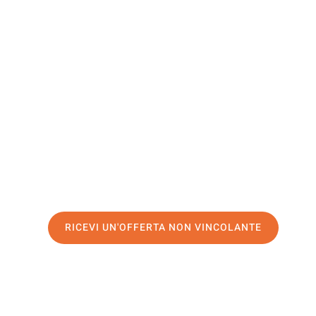
Yverdon-L
Bains
Il tuo trasloco Genova Yverdon-les-Bains può essere cos
nostro
servizio di prima classe
e assicurati i
migliori pr
Richiedo ora la tua offerta personalizzata e fai il prim
trasloco senza stress a Yverdon-les-Bains
RICEVI UN'OFFERTA NON VINCOLANTE
100% non vincolante – Risposta garantita entro 15 minuti.