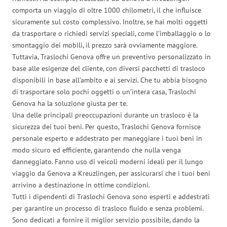
comporta un viaggio di oltre 1000 chilometri, il che influisce
sicuramente sul costo complessivo. Inoltre, se hai molti oggetti
da trasportare o richiedi servizi speciali, come l’imballaggio o lo
smontaggio dei mobili, il prezzo sarà ovviamente maggiore.
Tuttavia, Traslochi Genova offre un preventivo personalizzato in
base alle esigenze del cliente, con diversi pacchetti di trasloco
disponibili in base all’ambito e ai servizi. Che tu abbia bisogno
di trasportare solo pochi oggetti o un’intera casa, Traslochi
Genova ha la soluzione giusta per te.
Una delle principali preoccupazioni durante un trasloco è la
sicurezza dei tuoi beni. Per questo, Traslochi Genova fornisce
personale esperto e addestrato per maneggiare i tuoi beni in
modo sicuro ed efficiente, garantendo che nulla venga
danneggiato. Fanno uso di veicoli moderni ideali per il lungo
viaggio da Genova a Kreuzlingen, per assicurarsi che i tuoi beni
arrivino a destinazione in ottime condizioni.
Tutti i dipendenti di Traslochi Genova sono esperti e addestrati
per garantire un processo di trasloco fluido e senza problemi.
Sono dedicati a fornire il miglior servizio possibile, dando la