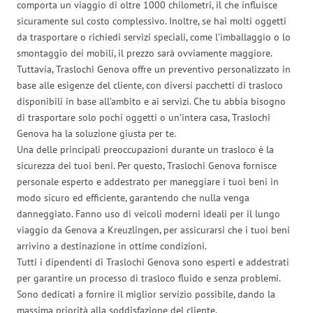
comporta un viaggio di oltre 1000 chilometri, il che influisce
sicuramente sul costo complessivo. Inoltre, se hai molti oggetti
da trasportare o richiedi servizi speciali, come l’imballaggio o lo
smontaggio dei mobili, il prezzo sarà ovviamente maggiore.
Tuttavia, Traslochi Genova offre un preventivo personalizzato in
base alle esigenze del cliente, con diversi pacchetti di trasloco
disponibili in base all’ambito e ai servizi. Che tu abbia bisogno
di trasportare solo pochi oggetti o un’intera casa, Traslochi
Genova ha la soluzione giusta per te.
Una delle principali preoccupazioni durante un trasloco è la
sicurezza dei tuoi beni. Per questo, Traslochi Genova fornisce
personale esperto e addestrato per maneggiare i tuoi beni in
modo sicuro ed efficiente, garantendo che nulla venga
danneggiato. Fanno uso di veicoli moderni ideali per il lungo
viaggio da Genova a Kreuzlingen, per assicurarsi che i tuoi beni
arrivino a destinazione in ottime condizioni.
Tutti i dipendenti di Traslochi Genova sono esperti e addestrati
per garantire un processo di trasloco fluido e senza problemi.
Sono dedicati a fornire il miglior servizio possibile, dando la
massima priorità alla soddisfazione del cliente.