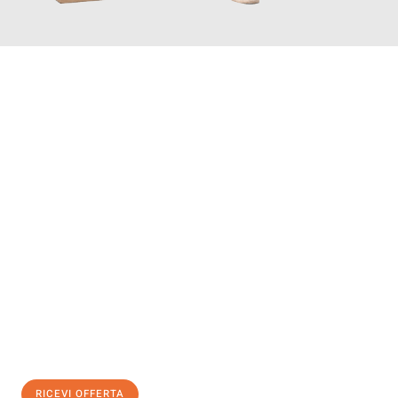
INFORMATI ORA
Scopri con Traslochi Genova quanto può essere
facile e senza
stress il tuo trasloco a Genova
. Il nostro team di esperti è
pronto ad assicurarti una transizione senza intoppi nella tua
nuova casa.
Ottieni subito
un'offerta non vincolante
e
risparmia € 100:
RICEVI OFFERTA
0299948957