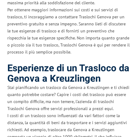
massima priorità alla soddisfazione del cliente.
Per ottenere maggiori informazioni sui costi e sui servizi di
trasloco, ti incoraggiamo a contattare Traslochi Genova per un
preventivo gratuito e senza impegno. Saranno lieti di discutere
le tue esigenze di trasloco e di fornirti un preventivo che
rispecchia le tue esigenze specifiche. Non importa quanto grande
o piccolo sia il tuo trasloco, Traslochi Genova è qui per rendere il
processo il più semplice possibile.
Esperienze di un Trasloco da
Genova a Kreuzlingen
Stai pianificando un trasloco da Genova a Kreuzlingen e ti chiedi
quanto potrebbe costare? Capire i costi del trasloco può essere
un compito difficile, ma non temere, l’azienda di traslochi
Traslochi Genova offre servizi professionali a prezzi equi.
I costi di un trasloco sono influenzati da vari fattori come la
distanza, la quantità di beni da trasportare e i servizi aggiuntivi
richiesti. Ad esempio, traslocare da Genova a Kreuzlingen
comporta un viaggio di oltre 1000 chilometri, il che influisce