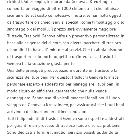
richiesti. Ad esempio, traslocare da Genova a Kreuzlingen
comporta un viaggio di oltre 1000 chilometri, il che influisce
sicuramente sul costo complessivo. Inoltre, se hai molti oggetti
da trasportare o richiedi servizi speciali, come l’imballaggio o lo
smontaggio dei mobili, il prezzo sarà ovviamente maggiore.
Tuttavia, Traslochi Genova offre un preventivo personalizzato in
base alle esigenze del cliente, con diversi pacchetti di trasloco
disponibili in base all’ambito e ai servizi. Che tu abbia bisogno
di trasportare solo pochi oggetti o un’intera casa, Traslochi
Genova ha la soluzione giusta per te.
Una delle principali preoccupazioni durante un trasloco è la
sicurezza dei tuoi beni. Per questo, Traslochi Genova fornisce
personale esperto e addestrato per maneggiare i tuoi beni in
modo sicuro ed efficiente, garantendo che nulla venga
danneggiato. Fanno uso di veicoli moderni ideali per il lungo
viaggio da Genova a Kreuzlingen, per assicurarsi che i tuoi beni
arrivino a destinazione in ottime condizioni.
Tutti i dipendenti di Traslochi Genova sono esperti e addestrati
per garantire un processo di trasloco fluido e senza problemi.
Sono dedicati a fornire il miglior servizio possibile, dando la