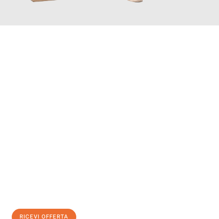
INFORMATI ORA
Scopri con Traslochi Genova quanto può essere
facile e senza
stress il tuo trasloco a Genova
. Il nostro team di esperti è
pronto ad assicurarti una transizione senza intoppi nella tua
nuova casa.
Ottieni subito
un'offerta non vincolante
e
risparmia € 100:
RICEVI OFFERTA
0299948957