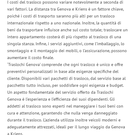
I costi del trasloco possono variare notevolmente a seconda di
vari fattori. La distanza tra Genova e Kriens è un fattore chiave,
poiché i costi di trasporto saranno più alti per un trasloco
internazionale rispetto a uno nazionale. Inoltre, la quantità di
beni da trasportare influisce anche sul costo totale; traslocare un
intero appartamento costerà di più rispetto al trasloco di una
singola stanza. Infine, i servizi aggiuntivi, come l’imballaggio, lo
smontaggio e il montaggio dei mobili, o l’assicurazione, possono
aumentare il costo finale.
‘Traslochi Genova’ comprende che ogni trasloco è unico e offre
preventivi personalizzati in base alle esigenze specifiche del
cliente. Disponibili vari pacchetti di trasloco, dal servizio base al
pacchetto tutto incluso, per soddisfare ogni esigenza e budget.
Un aspetto fondamentale del servizio offerto da Traslochi
Genova è l’esperienza e l’efficienza dei suoi dipendenti. Gli
addetti al trasloco sono esperti nel maneggiare i tuoi beni con
cura e attenzione, garantendo che nulla venga danneggiato
durante il trasloco. L’azienda utilizza inoltre veicoli moderni e
adeguatamente attrezzati, ideali per il lungo viaggio da Genova
a Kriens.