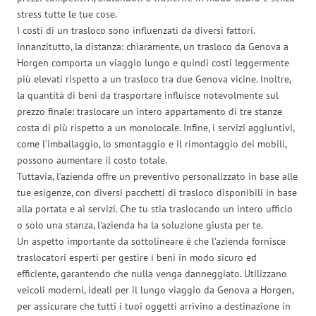
stress tutte le tue cose.
I costi di un trasloco sono influenzati da diversi fattori.
Innanzitutto, la distanza: chiaramente, un trasloco da Genova a
Horgen comporta un viaggio lungo e quindi costi leggermente
più elevati rispetto a un trasloco tra due Genova vicine. Inoltre,
la quantità di beni da trasportare influisce notevolmente sul
prezzo finale: traslocare un intero appartamento di tre stanze
costa di più rispetto a un monolocale. Infine, i servizi aggiuntivi,
come l’imballaggio, lo smontaggio e il rimontaggio dei mobili,
possono aumentare il costo totale.
Tuttavia, l’azienda offre un preventivo personalizzato in base alle
tue esigenze, con diversi pacchetti di trasloco disponibili in base
alla portata e ai servizi. Che tu stia traslocando un intero ufficio
o solo una stanza, l’azienda ha la soluzione giusta per te.
Un aspetto importante da sottolineare è che l’azienda fornisce
traslocatori esperti per gestire i beni in modo sicuro ed
efficiente, garantendo che nulla venga danneggiato. Utilizzano
veicoli moderni, ideali per il lungo viaggio da Genova a Horgen,
per assicurare che tutti i tuoi oggetti arrivino a destinazione in