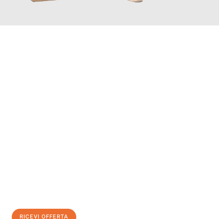
INFORMATI ORA
Scopri con Traslochi Genova quanto può essere
facile e senza
stress il tuo trasloco a Genova
. Il nostro team di esperti è
pronto ad assicurarti una transizione senza intoppi nella tua
nuova casa.
Ottieni subito
un'offerta non vincolante
e
risparmia € 100:
RICEVI OFFERTA
0299948957