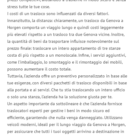
stress tutte le tue cose.
I costi di un trasloco sono influenzati da diversi fattori.
Innanzitutto, la distanza: chiaramente, un trasloco da Genova a
Horgen comporta un viaggio lungo e quindi costi leggermente
più elevati rispetto a un trasloco tra due Genova vicine. Inoltre,
la quantità di beni da trasportare influisce notevolmente sul
prezzo finale: traslocare un intero appartamento di tre stanze
costa di più rispetto a un monolocale. Infine, i servizi aggiuntivi,
come l’imballaggio, lo smontaggio e il rimontaggio dei mobili,
possono aumentare il costo totale.
Tuttavia, l’azienda offre un preventivo personalizzato in base alle
tue esigenze, con diversi pacchetti di trasloco disponibili in base
alla portata e ai servizi. Che tu stia traslocando un intero ufficio
o solo una stanza, l’azienda ha la soluzione giusta per te.
Un aspetto importante da sottolineare è che l’azienda fornisce
traslocatori esperti per gestire i beni in modo sicuro ed
efficiente, garantendo che nulla venga danneggiato. Utilizzano
veicoli moderni, ideali per il lungo viaggio da Genova a Horgen,
per assicurare che tutti i tuoi oggetti arrivino a destinazione in