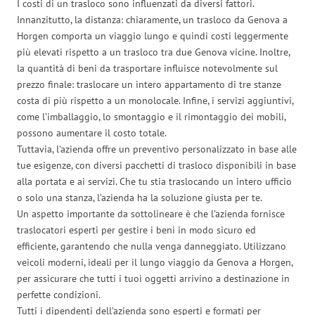
I costi di un trasloco sono influenzati da diversi fattori.
Innanzitutto, la distanza: chiaramente, un trasloco da Genova a
Horgen comporta un viaggio lungo e quindi costi leggermente
più elevati rispetto a un trasloco tra due Genova vicine. Inoltre,
la quantità di beni da trasportare influisce notevolmente sul
prezzo finale: traslocare un intero appartamento di tre stanze
costa di più rispetto a un monolocale. Infine, i servizi aggiuntivi,
come l’imballaggio, lo smontaggio e il rimontaggio dei mobili,
possono aumentare il costo totale.
Tuttavia, l’azienda offre un preventivo personalizzato in base alle
tue esigenze, con diversi pacchetti di trasloco disponibili in base
alla portata e ai servizi. Che tu stia traslocando un intero ufficio
o solo una stanza, l’azienda ha la soluzione giusta per te.
Un aspetto importante da sottolineare è che l’azienda fornisce
traslocatori esperti per gestire i beni in modo sicuro ed
efficiente, garantendo che nulla venga danneggiato. Utilizzano
veicoli moderni, ideali per il lungo viaggio da Genova a Horgen,
per assicurare che tutti i tuoi oggetti arrivino a destinazione in
perfette condizioni.
Tutti i dipendenti dell’azienda sono esperti e formati per