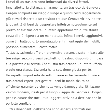
I costi di un trasloco sono influenzati da diversi fattori.
Innanzitutto, la distanza: chiaramente, un trasloco da Genova a
Horgen comporta un viaggio lungo e quindi costi leggermente
più elevati rispetto a un trasloco tra due Genova vicine. Inoltre,
la quantità di beni da trasportare influisce notevolmente sul
prezzo finale: traslocare un intero appartamento di tre stanze
costa di più rispetto a un monolocale. Infine, i servizi aggiuntivi,
come l’imballaggio, lo smontaggio e il rimontaggio dei mobili,
possono aumentare il costo totale.
Tuttavia, l’azienda offre un preventivo personalizzato in base alle
tue esigenze, con diversi pacchetti di trasloco disponibili in base
alla portata e ai servizi. Che tu stia traslocando un intero ufficio
o solo una stanza, l’azienda ha la soluzione giusta per te.
Un aspetto importante da sottolineare è che l’azienda fornisce
traslocatori esperti per gestire i beni in modo sicuro ed
efficiente, garantendo che nulla venga danneggiato. Utilizzano
veicoli moderni, ideali per il lungo viaggio da Genova a Horgen,
per assicurare che tutti i tuoi oggetti arrivino a destinazione in
perfette condizioni.
Tutti i dipendenti dell’azienda sono esperti e formati per