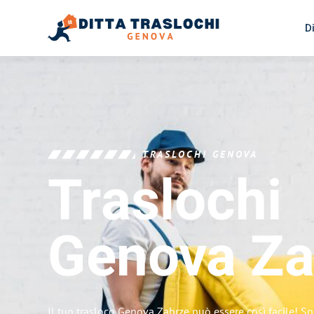
D
TRASLOCHI GENOVA
Traslochi
Genova
Za
Il tuo trasloco Genova Zabrze può essere così facile! Sp