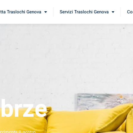
itta Traslochi Genova
Servizi Traslochi Genova
Cos
brze
erimenta il nostro