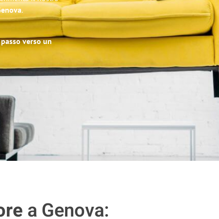
 Genova
.
o passo verso un
ore
a Genova: