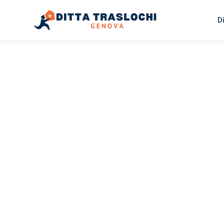
D
TRASLOCHI GENOVA
Traslochi
Genova
Gd
Il tuo trasloco Genova Gdynia può essere così facile! Sp