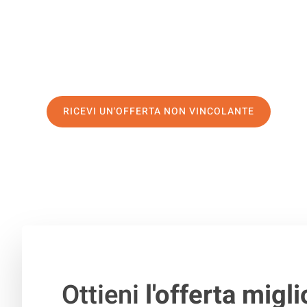
servizio di prima classe
e assicurati i
migliori prezzi in
Richiedo ora la tua offerta personalizzata e fai il prim
trasloco senza stress a Gdynia
RICEVI UN'OFFERTA NON VINCOLANTE
100% non vincolante – Risposta garantita entro 15 minuti.
Ottieni
l'offerta migli