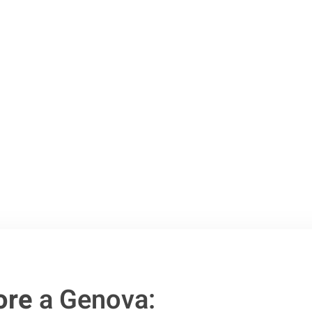
 Genova
.
o passo verso un
ore
a Genova: