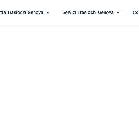
itta Traslochi Genova
Servizi Traslochi Genova
Cos
ynia
erimenta il nostro