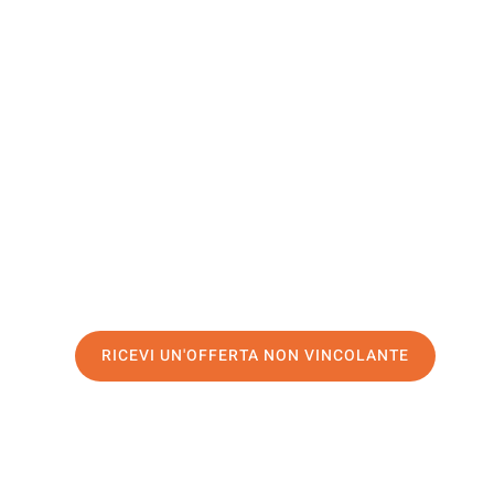
Gorzów
Wielkopol
Il tuo trasloco Genova Gorzów Wielkopolski può essere 
il nostro
servizio di prima classe
e assicurati i
migliori 
Richiedo ora la tua offerta personalizzata e fai il prim
trasloco senza stress a Gorzów Wielkopolski
RICEVI UN'OFFERTA NON VINCOLANTE
100% non vincolante – Risposta garantita entro 15 minuti.