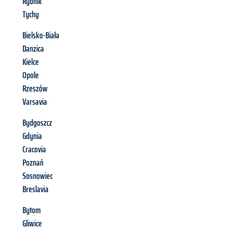
Rybnik
Tychy
Bielsko-Biała
Danzica
Kielce
Opole
Rzeszów
Varsavia
Bydgoszcz
Gdynia
Cracovia
Poznań
Sosnowiec
Breslavia
Bytom
Gliwice