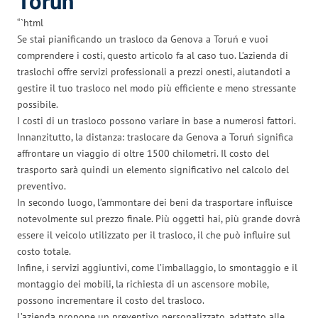
Toruń
“`html
Se stai pianificando un trasloco da Genova a Toruń e vuoi
comprendere i costi, questo articolo fa al caso tuo. L’azienda di
traslochi offre servizi professionali a prezzi onesti, aiutandoti a
gestire il tuo trasloco nel modo più efficiente e meno stressante
possibile.
I costi di un trasloco possono variare in base a numerosi fattori.
Innanzitutto, la distanza: traslocare da Genova a Toruń significa
affrontare un viaggio di oltre 1500 chilometri. Il costo del
trasporto sarà quindi un elemento significativo nel calcolo del
preventivo.
In secondo luogo, l’ammontare dei beni da trasportare influisce
notevolmente sul prezzo finale. Più oggetti hai, più grande dovrà
essere il veicolo utilizzato per il trasloco, il che può influire sul
costo totale.
Infine, i servizi aggiuntivi, come l’imballaggio, lo smontaggio e il
montaggio dei mobili, la richiesta di un ascensore mobile,
possono incrementare il costo del trasloco.
L’azienda propone un preventivo personalizzato, adattato alle