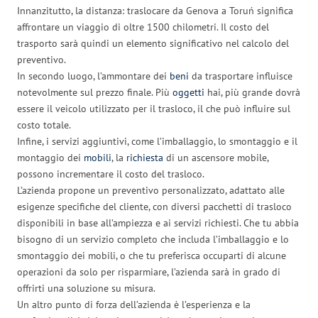
Innanzitutto, la distanza: traslocare da Genova a Toruń significa
affrontare un viaggio di oltre 1500 chilometri. Il costo del
trasporto sarà quindi un elemento significativo nel calcolo del
preventivo.
In secondo luogo, l’ammontare dei
beni
da trasportare influisce
notevolmente sul prezzo finale. Più
oggetti
hai, più grande dovrà
essere il veicolo utilizzato per il trasloco, il che può influire sul
costo totale.
Infine, i servizi aggiuntivi, come l’imballaggio, lo smontaggio e il
montaggio dei
mobili
, la
richiesta
di un ascensore mobile,
possono incrementare il costo del trasloco.
L’azienda propone un preventivo personalizzato, adattato alle
esigenze specifiche del cliente, con diversi pacchetti di trasloco
disponibili in base all’ampiezza e ai servizi richiesti. Che tu abbia
bisogno di un servizio completo che includa l’imballaggio e lo
smontaggio dei mobili, o che tu preferisca occuparti di alcune
operazioni da solo per risparmiare, l’azienda sarà in grado di
offrirti una soluzione su misura.
Un altro punto di forza dell’azienda è l’esperienza e la