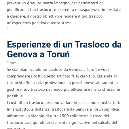
preventivo gratuito, senza impegno, per permetterti di
pianificare il tuo trasloco con serenità e trasparenza. Non esitare
a chiedere, il nostro obiettivo è rendere il tuo trasloco
un’esperienza positiva e senza stress.
“`
Esperienze di un Trasloco da
Genova a Toruń
“`html
Se stai pianificando un trasloco da Genova a Toruń e vuoi
comprendere i costi, questo articolo fa al caso tuo. L’azienda di
traslochi offre servizi professionali a prezzi onesti, aiutandoti a
gestire il tuo trasloco nel modo più efficiente e meno stressante
possibile.
I costi di un trasloco possono variare in base a numerosi fattori.
Innanzitutto, la distanza: traslocare da Genova a Toruń significa
affrontare un viaggio di oltre 1500 chilometri. Il costo del
trasporto sarà quindi un elemento significativo nel calcolo del
preventivo.