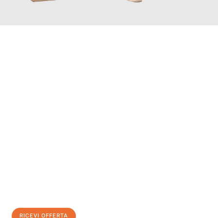
INFORMATI ORA
Scopri con Traslochi Genova quanto può essere
facile e senza
stress il tuo trasloco a Genova
. Il nostro team di esperti è
pronto ad assicurarti una transizione senza intoppi nella tua
nuova casa.
Ottieni subito
un'offerta non vincolante
e
risparmia € 100:
RICEVI OFFERTA
0299948957