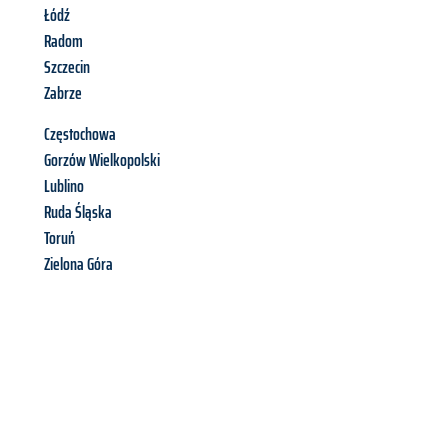
Łódź
Radom
Szczecin
Zabrze
Częstochowa
Gorzów Wielkopolski
Lublino
Ruda Śląska
Toruń
Zielona Góra
Richiedi ora la tua