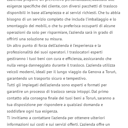
esigenze specifiche del cliente, con diversi pacchetti di trasloco
disponibili in base all’ampiezza e ai servizi richiesti. Che tu abbia
bisogno di un servizio completo che includa l’imballaggio e lo
smontaggio dei mobili, o che tu preferisca occuparti di alcune
operazioni da solo per risparmiare, l’azienda sarà in grado di
offrirti una soluzione su misura.
Un altro punto di forza dell’azienda è l’esperienza e la
professionalità dei suoi operatori. I traslocatori esperti
gestiranno i tuoi beni con cura e efficienza, assicurando che
nulla venga danneggiato durante il trasloco. L’azienda utilizza
veicoli moderni, ideali per il lungo viaggio da Genova a Toruń,
garantendo un trasporto sicuro e tempestivo.
Tutti gli impiegati dell’azienda sono esperti e formati per
garantire un processo di trasloco senza intoppi. Dal primo
contatto alla consegna finale dei tuoi beni a Toruń, saranno a
tua disposizione per rispondere a qualsiasi domanda e
soddisfare ogni tua esigenza.
Ti invitiamo a contattare l’azienda per ottenere ulteriori
informazioni sui costi e sui servizi offerti. L’azienda offre un