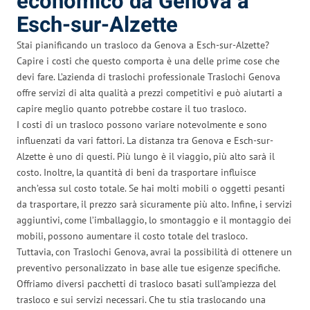
economico da Genova a
Esch-sur-Alzette
Stai pianificando un trasloco da Genova a Esch-sur-Alzette?
Capire i costi che questo comporta è una delle prime cose che
devi fare. L’azienda di traslochi professionale Traslochi Genova
offre servizi di alta qualità a prezzi competitivi e può aiutarti a
capire meglio quanto potrebbe costare il tuo trasloco.
I costi di un trasloco possono variare notevolmente e sono
influenzati da vari fattori. La distanza tra Genova e Esch-sur-
Alzette è uno di questi. Più lungo è il viaggio, più alto sarà il
costo. Inoltre, la quantità di beni da trasportare influisce
anch’essa sul costo totale. Se hai molti mobili o oggetti pesanti
da trasportare, il prezzo sarà sicuramente più alto. Infine, i servizi
aggiuntivi, come l’imballaggio, lo smontaggio e il montaggio dei
mobili, possono aumentare il costo totale del trasloco.
Tuttavia, con Traslochi Genova, avrai la possibilità di ottenere un
preventivo personalizzato in base alle tue esigenze specifiche.
Offriamo diversi pacchetti di trasloco basati sull’ampiezza del
trasloco e sui servizi necessari. Che tu stia traslocando una