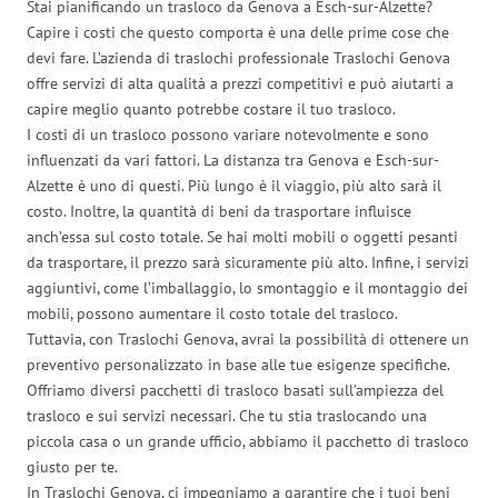
Stai pianificando un trasloco da Genova a Esch-sur-Alzette?
Capire i costi che questo comporta è una delle prime cose che
devi fare. L’azienda di traslochi professionale Traslochi Genova
offre servizi di alta qualità a prezzi competitivi e può aiutarti a
capire meglio quanto potrebbe costare il tuo trasloco.
I costi di un trasloco possono variare notevolmente e sono
influenzati da vari fattori. La distanza tra Genova e Esch-sur-
Alzette è uno di questi. Più lungo è il viaggio, più alto sarà il
costo. Inoltre, la quantità di beni da trasportare influisce
anch’essa sul costo totale. Se hai molti mobili o oggetti pesanti
da trasportare, il prezzo sarà sicuramente più alto. Infine, i servizi
aggiuntivi, come l’imballaggio, lo smontaggio e il montaggio dei
mobili, possono aumentare il costo totale del trasloco.
Tuttavia, con Traslochi Genova, avrai la possibilità di ottenere un
preventivo personalizzato in base alle tue esigenze specifiche.
Offriamo diversi pacchetti di trasloco basati sull’ampiezza del
trasloco e sui servizi necessari. Che tu stia traslocando una
piccola casa o un grande ufficio, abbiamo il pacchetto di trasloco
giusto per te.
In Traslochi Genova, ci impegniamo a garantire che i tuoi beni