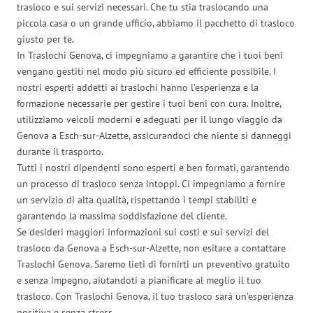
trasloco e sui servizi necessari. Che tu stia traslocando una
piccola casa o un grande ufficio, abbiamo il pacchetto di trasloco
giusto per te.
In Traslochi Genova, ci impegniamo a garantire che i tuoi beni
vengano gestiti nel modo più sicuro ed efficiente possibile. I
nostri esperti addetti ai traslochi hanno l’esperienza e la
formazione necessarie per gestire i tuoi beni con cura. Inoltre,
utilizziamo veicoli moderni e adeguati per il lungo viaggio da
Genova a Esch-sur-Alzette, assicurandoci che niente si danneggi
durante il trasporto.
Tutti i nostri dipendenti sono esperti e ben formati, garantendo
un processo di trasloco senza intoppi. Ci impegniamo a fornire
un servizio di alta qualità, rispettando i tempi stabiliti e
garantendo la massima soddisfazione del cliente.
Se desideri maggiori informazioni sui costi e sui servizi del
trasloco da Genova a Esch-sur-Alzette, non esitare a contattare
Traslochi Genova. Saremo lieti di fornirti un preventivo gratuito
e senza impegno, aiutandoti a pianificare al meglio il tuo
trasloco. Con Traslochi Genova, il tuo trasloco sarà un’esperienza
positiva e senza stress.