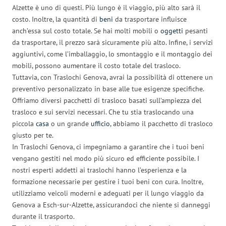
Alzette è uno di questi. Più lungo è il viaggio, più alto sarà il
costo. Inoltre, la quantità di
beni
da trasportare influisce
anch’essa sul costo totale. Se hai molti mobili o
oggetti
pesanti
da trasportare, il prezzo sarà sicuramente più alto. Infine, i servizi
aggiuntivi, come l’imballaggio, lo smontaggio e il montaggio dei
mobili, possono aumentare il costo totale del trasloco.
Tuttavia, con Traslochi Genova, avrai la possibilità di ottenere un
preventivo personalizzato in base alle tue esigenze specifiche.
Offriamo diversi pacchetti di trasloco basati sull’ampiezza del
trasloco e sui servizi necessari. Che tu stia traslocando una
piccola
casa
o un grande
ufficio
, abbiamo il pacchetto di trasloco
giusto per te.
In Traslochi Genova, ci impegniamo a garantire che i tuoi beni
vengano gestiti nel modo più sicuro ed efficiente possibile. I
nostri esperti addetti ai traslochi hanno l’esperienza e la
formazione necessarie per gestire i tuoi beni con cura. Inoltre,
utilizziamo veicoli moderni e adeguati per il lungo viaggio da
Genova a Esch-sur-Alzette, assicurandoci che niente si danneggi
durante il trasporto.