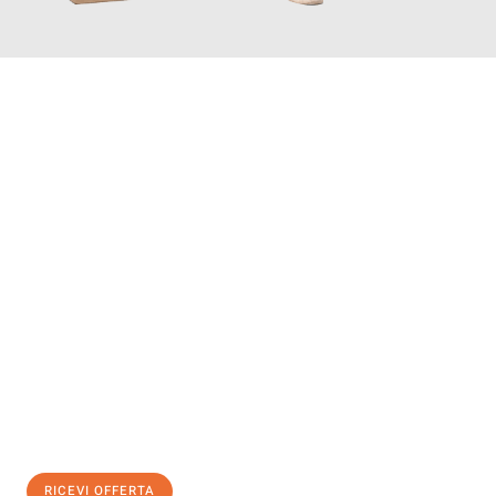
INFORMATI ORA
Scopri con Traslochi Genova quanto può essere
facile e senza
stress il tuo trasloco a Genova
. Il nostro team di esperti è
pronto ad assicurarti una transizione senza intoppi nella tua
nuova casa.
Ottieni subito
un'offerta non vincolante
e
risparmia € 100:
RICEVI OFFERTA
0299948957