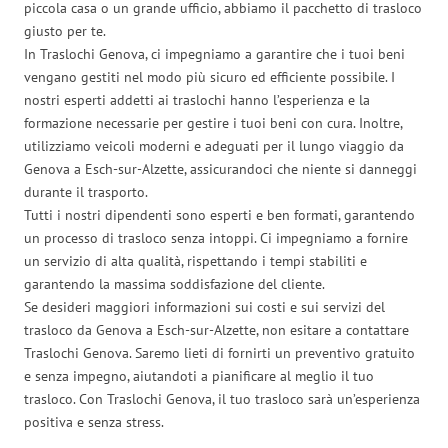
piccola casa o un grande ufficio, abbiamo il pacchetto di trasloco
giusto per te.
In Traslochi Genova, ci impegniamo a garantire che i tuoi beni
vengano gestiti nel modo più sicuro ed efficiente possibile. I
nostri esperti addetti ai traslochi hanno l’esperienza e la
formazione necessarie per gestire i tuoi beni con cura. Inoltre,
utilizziamo veicoli moderni e adeguati per il lungo viaggio da
Genova a Esch-sur-Alzette, assicurandoci che niente si danneggi
durante il trasporto.
Tutti i nostri dipendenti sono esperti e ben formati, garantendo
un processo di trasloco senza intoppi. Ci impegniamo a fornire
un servizio di alta qualità, rispettando i tempi stabiliti e
garantendo la massima soddisfazione del cliente.
Se desideri maggiori informazioni sui costi e sui servizi del
trasloco da Genova a Esch-sur-Alzette, non esitare a contattare
Traslochi Genova. Saremo lieti di fornirti un preventivo gratuito
e senza impegno, aiutandoti a pianificare al meglio il tuo
trasloco. Con Traslochi Genova, il tuo trasloco sarà un’esperienza
positiva e senza stress.