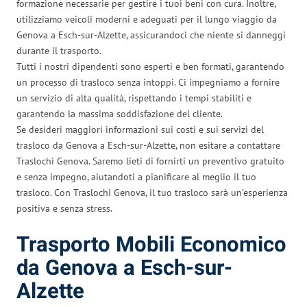
formazione necessarie per gestire i tuoi beni con cura. Inoltre,
utilizziamo veicoli moderni e adeguati per il lungo viaggio da
Genova a Esch-sur-Alzette, assicurandoci che niente si danneggi
durante il trasporto.
Tutti i nostri dipendenti sono esperti e ben formati, garantendo
un processo di trasloco senza intoppi. Ci impegniamo a fornire
un servizio di alta qualità, rispettando i tempi stabiliti e
garantendo la massima soddisfazione del cliente.
Se desideri maggiori informazioni sui costi e sui servizi del
trasloco da Genova a Esch-sur-Alzette, non esitare a contattare
Traslochi Genova. Saremo lieti di fornirti un preventivo gratuito
e senza impegno, aiutandoti a pianificare al meglio il tuo
trasloco. Con Traslochi Genova, il tuo trasloco sarà un’esperienza
positiva e senza stress.
Trasporto Mobili Economico
da Genova a Esch-sur-
Alzette