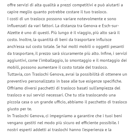
offre servizi di alta qualità a prezzi competitivi e può aiutarti a
capire meglio quanto potrebbe costare il tuo trasloco.
I costi di un trasloco possono variare notevolmente e sono
influenzati da vari fattori. La distanza tra Genova e Esch-sur-
Alzette è uno di questi. Più lungo è il viaggio, più alto sarà il
costo. Inoltre, la quantità di beni da trasportare influisce
anch’essa sul costo totale. Se hai molti mobili o oggetti pesanti
da trasportare, il prezzo sarà sicuramente più alto. Infine, i servizi
aggiuntivi, come l’imballaggio, lo smontaggio e il montaggio dei
mobili, possono aumentare il costo totale del trasloco.
Tuttavia, con Traslochi Genova, avrai la possibilità di ottenere un
preventivo personalizzato in base alle tue esigenze specifiche.
Offriamo diversi pacchetti di trasloco basati sull’ampiezza del
trasloco e sui servizi necessari. Che tu stia traslocando una
piccola casa o un grande ufficio, abbiamo il pacchetto di trasloco
giusto per te.
In Traslochi Genova, ci impegniamo a garantire che i tuoi beni
vengano gestiti nel modo più sicuro ed efficiente possibile. I
nostri esperti addetti ai traslochi hanno l’esperienza e la