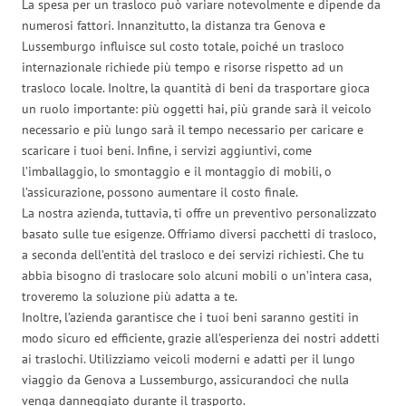
La spesa per un trasloco può variare notevolmente e dipende da
numerosi fattori. Innanzitutto, la distanza tra Genova e
Lussemburgo influisce sul costo totale, poiché un trasloco
internazionale richiede più tempo e risorse rispetto ad un
trasloco locale. Inoltre, la quantità di beni da trasportare gioca
un ruolo importante: più oggetti hai, più grande sarà il veicolo
necessario e più lungo sarà il tempo necessario per caricare e
scaricare i tuoi beni. Infine, i servizi aggiuntivi, come
l’imballaggio, lo smontaggio e il montaggio di mobili, o
l’assicurazione, possono aumentare il costo finale.
La nostra azienda, tuttavia, ti offre un preventivo personalizzato
basato sulle tue esigenze. Offriamo diversi pacchetti di trasloco,
a seconda dell’entità del trasloco e dei servizi richiesti. Che tu
abbia bisogno di traslocare solo alcuni mobili o un’intera casa,
troveremo la soluzione più adatta a te.
Inoltre, l’azienda garantisce che i tuoi beni saranno gestiti in
modo sicuro ed efficiente, grazie all’esperienza dei nostri addetti
ai traslochi. Utilizziamo veicoli moderni e adatti per il lungo
viaggio da Genova a Lussemburgo, assicurandoci che nulla
venga danneggiato durante il trasporto.