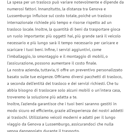
La spesa per un trasloco può variare notevolmente e dipende da
numerosi fattori. Innanzitutto, la distanza tra Genova e
Lussemburgo influisce sul costo totale, poiché un trasloco
internazionale richiede più tempo e risorse rispetto ad un
trasloco locale. Inoltre, la quantità di beni da trasportare gioca
un ruolo importante: più oggetti hai, più grande sarà il veicolo
necessario e più lungo sarà il tempo necessario per caricare e
scaricare i tuoi beni. Infine, i servizi aggiuntivi, come
l’imballaggio, lo smontaggio e il montaggio di mobili, o
l’assicurazione, possono aumentare il costo finale.
La nostra azienda, tuttavia, ti offre un preventivo personalizzato
basato sulle tue esigenze. Offriamo diversi pacchetti di trasloco,
a seconda dell’entità del trasloco e dei servizi richiesti. Che tu
abbia bisogno di traslocare solo alcuni mobili o un’intera casa,
troveremo la soluzione più adatta a te.
Inoltre, l’azienda garantisce che i tuoi beni saranno gestiti in
modo sicuro ed efficiente, grazie all’esperienza dei nostri addetti
ai traslochi. Utilizziamo veicoli moderni e adatti per il lungo
viaggio da Genova a Lussemburgo, assicurandoci che nulla
venga danneggiato durante il trasporto.