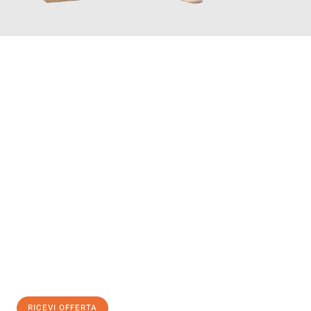
INFORMATI ORA
Scopri con Traslochi Genova quanto può essere
facile e senza
stress il tuo trasloco a Genova
. Il nostro team di esperti è
pronto ad assicurarti una transizione senza intoppi nella tua
nuova casa.
Ottieni subito
un'offerta non vincolante
e
risparmia € 100:
RICEVI OFFERTA
0299948957