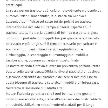
prezzi equi.
La spesa per un trasloco può variare notevolmente e dipende da
numerosi fattori. Innanzitutto, la distanza tra Genova e
Lussemburgo influisce sul costo totale, poiché un trasloco
internazionale richiede più tempo e risorse rispetto ad un
trasloco locale. Inoltre, la quantità di beni da trasportare gioca
un ruolo importante: più oggetti hai, più grande sarà il veicolo
necessario e più lungo sarà il tempo necessario per caricare e
scaricare i tuoi beni. Infine, i servizi aggiuntivi, come
l’imballaggio, lo smontaggio e il montaggio di mobili, o
l’assicurazione, possono aumentare il costo finale.
La nostra azienda, tuttavia, ti offre un preventivo personalizzato
basato sulle tue esigenze. Offriamo diversi pacchetti di trasloco,
a seconda dell’entità del trasloco e dei servizi richiesti. Che tu
abbia bisogno di traslocare solo alcuni mobili o un’intera casa,
troveremo la soluzione più adatta a te.
Inoltre, l’azienda garantisce che i tuoi beni saranno gestiti in
modo sicuro ed efficiente, grazie all’esperienza dei nostri addetti
ai traslochi. Utilizziamo veicoli moderni e adatti per il lungo