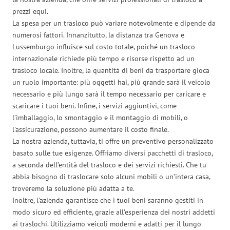
prezzi equi.
La spesa per un trasloco può variare notevolmente e dipende da
numerosi fattori. Innanzitutto, la distanza tra Genova e
Lussemburgo influisce sul costo totale, poiché un trasloco
internazionale richiede più tempo e risorse rispetto ad un
trasloco locale. Inoltre, la quantità di beni da trasportare gioca
un ruolo importante: più oggetti hai, più grande sarà il veicolo
necessario e più lungo sarà il tempo necessario per caricare e
scaricare i tuoi beni. Infine, i servizi aggiuntivi, come
l’imballaggio, lo smontaggio e il montaggio di mobili, o
l’assicurazione, possono aumentare il costo finale.
La nostra azienda, tuttavia, ti offre un preventivo personalizzato
basato sulle tue esigenze. Offriamo diversi pacchetti di trasloco,
a seconda dell’entità del trasloco e dei servizi richiesti. Che tu
abbia bisogno di traslocare solo alcuni mobili o un’intera casa,
troveremo la soluzione più adatta a te.
Inoltre, l’azienda garantisce che i tuoi beni saranno gestiti in
modo sicuro ed efficiente, grazie all’esperienza dei nostri addetti
ai traslochi. Utilizziamo veicoli moderni e adatti per il lungo