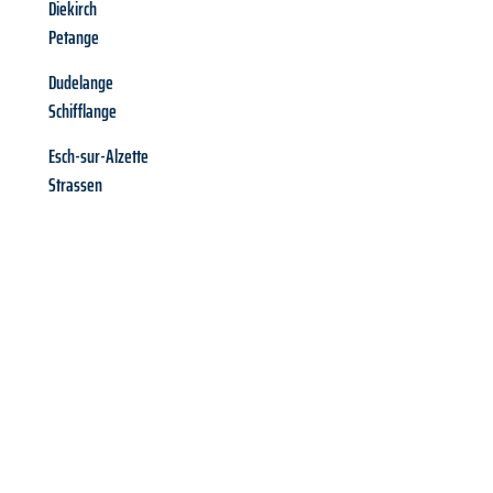
Diekirch
Petange
Dudelange
Schifflange
Esch-sur-Alzette
Strassen
Richiedi ora la tua
offerta
al
miglior
prezzo !
Inviateci adesso la vostra richiesta non vincolante e