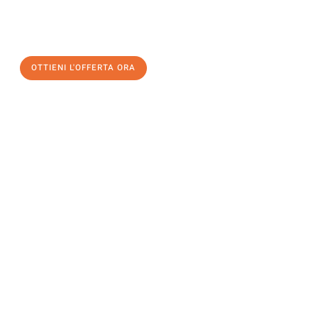
assicuratevi la vostra
offerta di trasloco per le vostre esigenze
a Genova
al miglior prezzo! Approfitta dell’occasione per
un
trasloco senza stress
e con il massimo comfort:
OTTIENI L'OFFERTA ORA