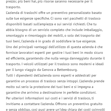
prezzo; più beni hai, più risorse saranno necessarie per il
trasporto.
L’azienda di traslochi offre un preventivo personalizzato basato
sulle tue esigenze specifiche. Ci sono vari pacchetti di trasloco
disponibili basati sull’ampiezza e sui servizi richiesti. Che tu
abbia bisogno di un servizio completo che include imballaggio,
smontaggio e rimontaggio dei mobili, o solo del trasporto dei
tuoi beni, l’azienda è in grado di soddisfare le tue esigenze.
Uno dei principali vantaggi dell’utilizzo di questa azienda è che
fornisce lavoratori esperti per gestire i tuoi beni in modo sicuro
ed efficiente, garantendo che nulla venga danneggiato durante il
trasporto. I veicoli utilizzati per il trasloco sono moderni e ideali
per il lungo viaggio da Genova a Bettembourg.
Tutti i dipendenti dell’azienda sono esperti e addestrati per
garantire un processo di trasloco senza intoppi. L’azienda prende
molto sul serio la protezione dei tuoi beni e si impegna a
garantire che arrivino a destinazione in perfette condizioni.
Per ulteriori informazioni sui costi e i servizi di trasloco, ti
invitiamo a contattare l’azienda. Offrono un preventivo gratuito
e senza obbligo, così puoi avere un’idea chiara dei costi coinvolti