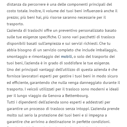
distanza da percorrere è una delle componenti principali del
costo totale. Inoltre, il volume dei tuoi beni influenzerà anche il
prezzo; più beni hai, più risorse saranno necessarie per il
trasporto.
L’azienda di traslochi offre un preventivo personalizzato basato
sulle tue esigenze specifiche. Ci sono vari pacchetti di trasloco
disponibili basati sull’ampiezza e sui servizi richiesti. Che tu
abbia bisogno di un servizio completo che include imballaggio,
smontaggio e rimontaggio dei
mobili
, o solo del trasporto dei
tuoi beni, l’azienda è in grado di soddisfare le tue esigenze.
Uno dei principali vantaggi dell’utilizzo di questa azienda è che
fornisce lavoratori esperti per gestire i tuoi beni in modo sicuro
ed efficiente, garantendo che nulla venga danneggiato durante il
trasporto. I veicoli utilizzati per il trasloco sono moderni e ideali
per il lungo viaggio da Genova a Bettembourg.
Tutti i dipendenti dell’azienda sono esperti e addestrati per
garantire un processo di trasloco senza intoppi. L’azienda prende
molto sul serio la protezione dei tuoi beni e si impegna a
garantire che arrivino a destinazione in perfette condizioni.