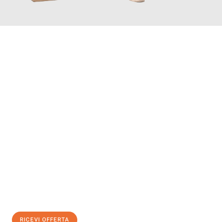
INFORMATI ORA
Scopri con Traslochi Genova quanto può essere
facile e senza
stress il tuo trasloco a Genova
. Il nostro team di esperti è
pronto ad assicurarti una transizione senza intoppi nella tua
nuova casa.
Ottieni subito
un'offerta non vincolante
e
risparmia € 100:
RICEVI OFFERTA
0299948957