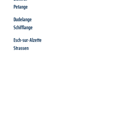
Petange
Dudelange
Schifflange
Esch-sur-Alzette
Strassen
Richiedi ora la tua
offerta
al
miglior
prezzo !
Inviateci adesso la vostra richiesta non vincolante e
assicuratevi la vostra
offerta di trasloco per le vostre esigenze