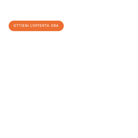
a Genova
al miglior prezzo! Approfitta dell’occasione per
un
trasloco senza stress
e con il massimo comfort:
OTTIENI L'OFFERTA ORA