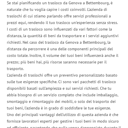
Se stai pianificando un trasloco da Genova a Bettembourg, è
naturale che tu voglia capire i costi coinvolti. L’azienda di
traslochi di cui stiamo parlando offre servizi professionali a
prezzi equi, rendendo il tuo trasloco un’esperienza senza stress.
I costi di un trasloco sono influenzati da vari fattori come la
distanza, la quantità di beni da trasportare e i servizi aggiuntivi
richiesti. Nel caso del trasloco da Genova a Bettembourg, la
distanza da percorrere è una delle componenti principali del
costo totale. Inoltre, il volume dei tuoi beni influenzerà anche il
prezzo; più beni hai, più risorse saranno necessarie per il
trasporto.
L’azienda di traslochi offre un preventivo personalizzato basato
sulle tue esigenze specifiche. Ci sono vari pacchetti di trasloco
disponibili basati sull’ampiezza e sui servizi richiesti. Che tu
abbia bisogno di un servizio completo che include imballaggio,
smontaggio e rimontaggio dei mobili, o solo del trasporto dei
tuoi beni, l’azienda è in grado di soddisfare le tue esigenze.
Uno dei principali vantaggi dell’utilizzo di questa azienda è che
fornisce lavoratori esperti per gestire i tuoi beni in modo sicuro
ed efficiente, garantendo che nulla venga danneggiato durante il