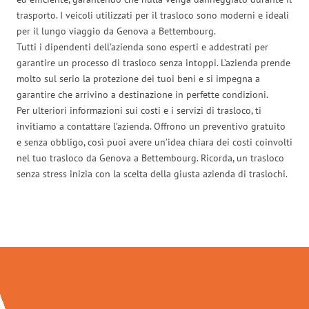
trasporto. I veicoli utilizzati per il trasloco sono moderni e ideali
per il lungo viaggio da Genova a Bettembourg.
Tutti i dipendenti dell’azienda sono esperti e addestrati per
garantire un processo di trasloco senza intoppi. L’azienda prende
molto sul serio la protezione dei tuoi beni e si impegna a
garantire che arrivino a destinazione in perfette condizioni.
Per ulteriori informazioni sui costi e i servizi di trasloco, ti
invitiamo a contattare l’azienda. Offrono un preventivo gratuito
e senza obbligo, così puoi avere un’idea chiara dei costi coinvolti
nel tuo trasloco da Genova a Bettembourg. Ricorda, un trasloco
senza stress inizia con la scelta della giusta azienda di traslochi.
Traslochi Genova in numeri: