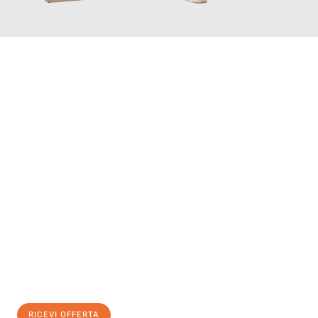
INFORMATI ORA
Scopri con Traslochi Genova quanto può essere
facile e senza
stress il tuo trasloco a Genova
. Il nostro team di esperti è
pronto ad assicurarti una transizione senza intoppi nella tua
nuova casa.
Ottieni subito
un'offerta non vincolante
e
risparmia € 100:
RICEVI OFFERTA
0299948957