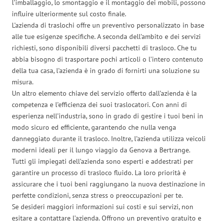
l’imballaggio, lo smontaggio e il montaggio dei mobili, possono
influire ulteriormente sul costo finale.
L’azienda di traslochi offre un preventivo personalizzato in base
alle tue esigenze specifiche. A seconda dell’ambito e dei servizi
richiesti, sono disponibili diversi pacchetti di trasloco. Che tu
abbia bisogno di trasportare pochi articoli o l’intero contenuto
della tua casa, l’azienda è in grado di fornirti una soluzione su
misura.
Un altro elemento chiave del servizio offerto dall’azienda è la
competenza e l’efficienza dei suoi traslocatori. Con anni di
esperienza nell’industria, sono in grado di gestire i tuoi beni in
modo sicuro ed efficiente, garantendo che nulla venga
danneggiato durante il trasloco. Inoltre, l’azienda utilizza veicoli
moderni ideali per il lungo viaggio da Genova a Bertrange.
Tutti gli impiegati dell’azienda sono esperti e addestrati per
garantire un processo di trasloco fluido. La loro priorità è
assicurare che i tuoi beni raggiungano la nuova destinazione in
perfette condizioni, senza stress o preoccupazioni per te.
Se desideri maggiori informazioni sui costi e sui servizi, non
esitare a contattare l’azienda. Offrono un preventivo gratuito e