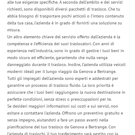
alle tue esigenze specifiche. A seconda dell’ambito e dei servizi
richiesti, sono disponibili diversi pacchetti di trasloco. Che tu
abbia bisogno di trasportare pochi articoli o l’intero contenuto
della tua casa, l’azienda è in grado di fornirti una soluzione su
misura.
Un altro elemento chiave del servizio offerto dall’azienda è la
competenza e l’efficienza dei suoi traslocatori. Con anni di
esperienza nell’industria, sono in grado di gestire i tuoi beni in
modo sicuro ed efficiente, garantendo che nulla venga
danneggiato durante il trasloco. Inoltre, l’azienda utilizza veicoli
moderni ideali per il lungo viaggio da Genova a Bertrange.
Tutti gli impiegati dell’azienda sono esperti e addestrati per
garantire un processo di trasloco fluido. La loro priorità è
assicurare che i tuoi beni raggiungano la nuova destinazione in
perfette condizioni, senza stress o preoccupazioni per te.
Se desideri maggiori informazioni sui costi e sui servizi, non
esitare a contattare l’azienda. Offrono un preventivo gratuito e
senza impegno, aiutandoti a fare un passo avanti nella
pianificazione del tuo trasloco da Genova a Bertrange. Con
l’azienda di traslochi, il tuo trasferimento sarà gestito con la