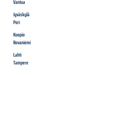
Vantaa
Jyväskylä
Pori
Kuopio
Rovaniemi
Lahti
Tampere
Richiedi ora la tua
offerta
al
miglior
prezzo !