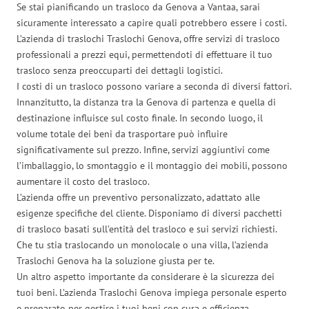
Se stai pianificando un trasloco da Genova a Vantaa, sarai
sicuramente interessato a capire quali potrebbero essere i costi.
L’azienda di traslochi Traslochi Genova, offre servizi di trasloco
professionali a prezzi equi, permettendoti di effettuare il tuo
trasloco senza preoccuparti dei dettagli logistici.
I costi di un trasloco possono variare a seconda di diversi fattori.
Innanzitutto, la distanza tra la Genova di partenza e quella di
destinazione influisce sul costo finale. In secondo luogo, il
volume totale dei beni da trasportare può influire
significativamente sul prezzo. Infine, servizi aggiuntivi come
l’imballaggio, lo smontaggio e il montaggio dei mobili, possono
aumentare il costo del trasloco.
L’azienda offre un preventivo personalizzato, adattato alle
esigenze specifiche del cliente. Disponiamo di diversi pacchetti
di trasloco basati sull’entità del trasloco e sui servizi richiesti.
Che tu stia traslocando un monolocale o una villa, l’azienda
Traslochi Genova ha la soluzione giusta per te.
Un altro aspetto importante da considerare è la sicurezza dei
tuoi beni. L’azienda Traslochi Genova impiega personale esperto
e preparato per gestire i tuoi beni con cura e efficienza,