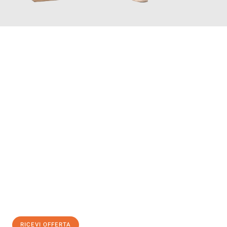
INFORMATI ORA
Scopri con Traslochi Genova quanto può essere
facile e senza
stress il tuo trasloco a Genova
. Il nostro team di esperti è
pronto ad assicurarti una transizione senza intoppi nella tua
nuova casa.
Ottieni subito
un'offerta non vincolante
e
risparmia € 100:
RICEVI OFFERTA
0299948957