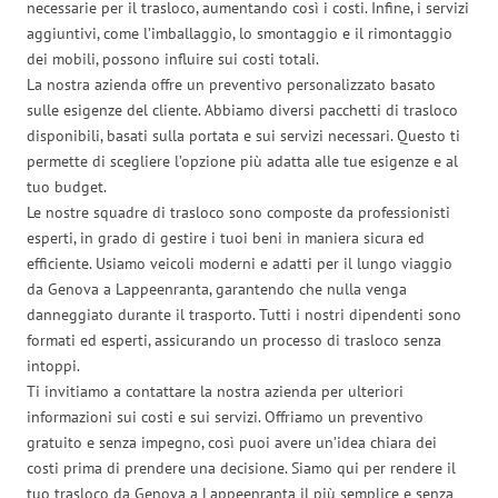
necessarie per il trasloco, aumentando così i costi. Infine, i servizi
aggiuntivi, come l’imballaggio, lo smontaggio e il rimontaggio
dei mobili, possono influire sui costi totali.
La nostra azienda offre un preventivo personalizzato basato
sulle esigenze del cliente. Abbiamo diversi pacchetti di trasloco
disponibili, basati sulla portata e sui servizi necessari. Questo ti
permette di scegliere l’opzione più adatta alle tue esigenze e al
tuo budget.
Le nostre squadre di trasloco sono composte da professionisti
esperti, in grado di gestire i tuoi beni in maniera sicura ed
efficiente. Usiamo veicoli moderni e adatti per il lungo viaggio
da Genova a Lappeenranta, garantendo che nulla venga
danneggiato durante il trasporto. Tutti i nostri dipendenti sono
formati ed esperti, assicurando un processo di trasloco senza
intoppi.
Ti invitiamo a contattare la nostra azienda per ulteriori
informazioni sui costi e sui servizi. Offriamo un preventivo
gratuito e senza impegno, così puoi avere un’idea chiara dei
costi prima di prendere una decisione. Siamo qui per rendere il
tuo trasloco da Genova a Lappeenranta il più semplice e senza