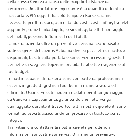
della stessa Genova a causa delle maggiori distanze da
percorrere. Un altro fattore importante è la quantità di beni da
trasportare. Più oggetti hai, più tempo e risorse saranno
necessarie per il trasloco, aumentando così i costi. Infine, i servizi
aggiuntivi, come l’imballaggio, lo smontaggio e il rimontaggio
dei mobili, possono influire sui costi totali.
La nostra azienda offre un preventivo personalizzato basato
sulle esigenze del cliente. Abbiamo diversi pacchetti di trasloco
disponibili, basati sulla portata e sui servizi necessari. Questo ti
permette di scegliere l’opzione più adatta alle tue esigenze e al
tuo budget.
Le nostre squadre di trasloco sono composte da professionisti
esperti, in grado di gestire i tuoi beni in maniera sicura ed
efficiente. Usiamo veicoli moderni e adatti per il lungo viaggio
da Genova a Lappeenranta, garantendo che nulla venga
danneggiato durante il trasporto. Tutti i nostri dipendenti sono
formati ed esperti, assicurando un processo di trasloco senza
intoppi.
Ti invitiamo a contattare la nostra azienda per ulteriori
informazioni sui costi e sui servizi. Offriamo un preventivo