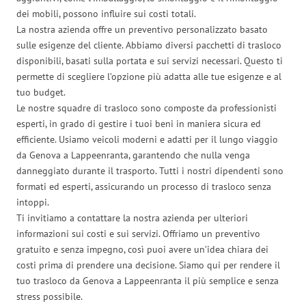
dei mobili, possono influire sui costi totali.
La nostra azienda offre un preventivo personalizzato basato
sulle esigenze del cliente. Abbiamo diversi pacchetti di trasloco
disponibili, basati sulla portata e sui servizi necessari. Questo ti
permette di scegliere l’opzione più adatta alle tue esigenze e al
tuo budget.
Le nostre squadre di trasloco sono composte da professionisti
esperti, in grado di gestire i tuoi beni in maniera sicura ed
efficiente. Usiamo veicoli moderni e adatti per il lungo viaggio
da Genova a Lappeenranta, garantendo che nulla venga
danneggiato durante il trasporto. Tutti i nostri dipendenti sono
formati ed esperti, assicurando un processo di trasloco senza
intoppi.
Ti invitiamo a contattare la nostra azienda per ulteriori
informazioni sui costi e sui servizi. Offriamo un preventivo
gratuito e senza impegno, così puoi avere un’idea chiara dei
costi prima di prendere una decisione. Siamo qui per rendere il
tuo trasloco da Genova a Lappeenranta il più semplice e senza
stress possibile.