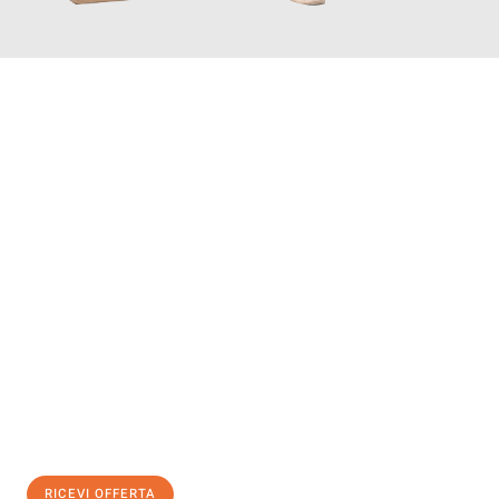
INFORMATI ORA
Scopri con Traslochi Genova quanto può essere
facile e senza
stress il tuo trasloco a Genova
. Il nostro team di esperti è
pronto ad assicurarti una transizione senza intoppi nella tua
nuova casa.
Ottieni subito
un'offerta non vincolante
e
risparmia € 100:
RICEVI OFFERTA
0299948957