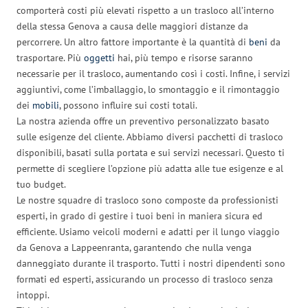
comporterà costi più elevati rispetto a un trasloco all’interno
della stessa Genova a causa delle maggiori distanze da
percorrere. Un altro fattore importante è la quantità di
beni
da
trasportare. Più
oggetti
hai, più tempo e risorse saranno
necessarie per il trasloco, aumentando così i costi. Infine, i servizi
aggiuntivi, come l’imballaggio, lo smontaggio e il rimontaggio
dei
mobili
, possono influire sui costi totali.
La nostra azienda offre un preventivo personalizzato basato
sulle esigenze del cliente. Abbiamo diversi pacchetti di trasloco
disponibili, basati sulla portata e sui servizi necessari. Questo ti
permette di scegliere l’opzione più adatta alle tue esigenze e al
tuo budget.
Le nostre squadre di trasloco sono composte da professionisti
esperti, in grado di gestire i tuoi beni in maniera sicura ed
efficiente. Usiamo veicoli moderni e adatti per il lungo viaggio
da Genova a Lappeenranta, garantendo che nulla venga
danneggiato durante il trasporto. Tutti i nostri dipendenti sono
formati ed esperti, assicurando un processo di trasloco senza
intoppi.