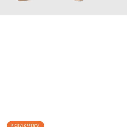
INFORMATI ORA
Scopri con Traslochi Genova quanto può essere
facile e senza
stress il tuo trasloco a Genova
. Il nostro team di esperti è
pronto ad assicurarti una transizione senza intoppi nella tua
nuova casa.
Ottieni subito
un'offerta non vincolante
e
risparmia € 100:
RICEVI OFFERTA
0299948957