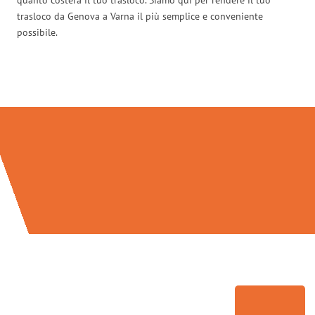
trasloco da Genova a Varna il più semplice e conveniente
possibile.
Traslochi Genova in numeri: