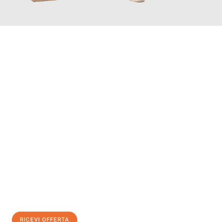
INFORMATI ORA
Scopri con Traslochi Genova quanto può essere
facile e senza
stress il tuo trasloco a Genova
. Il nostro team di esperti è
pronto ad assicurarti una transizione senza intoppi nella tua
nuova casa.
Ottieni subito
un'offerta non vincolante
e
risparmia € 100:
RICEVI OFFERTA
0299948957