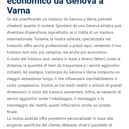
economico da Genova a
Varna
Se stai pianificando un trasloco da Genova a Varna, potresti
chiederti quanto ti costerà. Spostarsi da una Genova all’altra può
diventare dispendioso, soprattutto se si tratta di un trasloco
internazionale. Tuttavia, la nostra azienda, specializzata nei
traslochi, offre servizi professionali a prezzi equi, rendendo il tuo
trasloco non solo più semplice, ma anche più economico.
Il costo del trasloco può variare in base a diversi fattori, come la
distanza, la quantità di beni da trasportare e i servizi aggiuntivi
richiesti. Ad esempio, traslocare da Genova a Varna comporta un
viaggio abbastanza lungo, il che influenzerà inevitabilmente il
costo complessivo. Inoltre, se hai molti mobili o articoli di grandi
dimensioni, il costo del trasloco aumenterà. Infine, se necessiti di
servizi aggiuntivi come l’imballaggio, il montaggio e lo
smontaggio dei mobili, questi influiranno anche sul prezzo
finale.
La nostra azienda offre preventivi personalizzati in base alle
esigenze specifiche del cliente. Abbiamo diversi pacchetti di