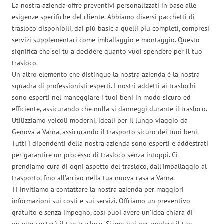
La nostra azienda offre preventivi personalizzati in base alle
esigenze specifiche del cliente. Abbiamo diversi pacchetti di
trasloco disponibili, dai più basic a quelli più completi, compresi
servizi supplementari come imballaggio e montaggio. Questo
significa che sei tu a decidere quanto vuoi spendere per il tuo
trasloco.
Un altro elemento che distingue la nostra azienda è la nostra
squadra di professionisti esperti. I nostri addetti ai traslochi
sono esperti nel maneggiare i tuoi beni in modo sicuro ed
efficiente, assicurando che nulla si danneggi durante il trasloco.
Utilizziamo veicoli moderni, ideali per il lungo viaggio da
Genova a Varna, assicurando il trasporto sicuro dei tuoi beni.
Tutti i dipendenti della nostra azienda sono esperti e addestrati
per garantire un processo di trasloco senza intoppi. Ci
prendiamo cura di ogni aspetto del trasloco, dall’imballaggio al
trasporto, fino all’arrivo nella tua nuova casa a Varna.
Ti invitiamo a contattare la nostra azienda per maggiori
informazioni sui costi e sui servizi. Offriamo un preventivo
gratuito e senza impegno, così puoi avere un’idea chiara di
quanto costerà il tuo trasloco. Siamo qui per rendere il tuo