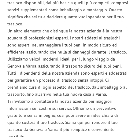
trasloco disponibili, dai più basic a quelli più completi, compresi
servizi supplementari come imballaggio e montaggio. Questo
significa che sei tu a decidere quanto vuoi spendere per il tuo
trasloco.
Un altro elemento che distingue la nostra azienda è la nostra
squadra di professionisti esperti. I nostri addetti ai traslochi
sono esperti nel maneggiare i tuoi beni in modo sicuro ed
efficiente, assicurando che nulla si danneggi durante il trasloco.
Utilizziamo veicoli moderni, ideali per il lungo viaggio da
Genova a Varna, assicurando il trasporto sicuro dei tuoi beni.
Tutti i dipendenti della nostra azienda sono esperti e addestrati
per garantire un processo di trasloco senza intoppi. Ci
prendiamo cura di ogni aspetto del trasloco, dall’imballaggio al
trasporto, fino all’arrivo nella tua nuova casa a Varna.
Ti invitiamo a contattare la nostra azienda per maggiori
informazioni sui costi e sui servizi. Offriamo un preventivo
gratuito e senza impegno, così puoi avere un’idea chiara di
quanto costerà il tuo trasloco. Siamo qui per rendere il tuo
trasloco da Genova a Varna il più semplice e conveniente
possibile.