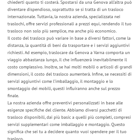
chiederti quanto ti costerà. Spostarsi da una Genova all’altra può
diventare dispendioso, soprattutto se si tratta di un trasloco
internazionale. Tuttavia, la nostra azienda, specializzata nei
traslochi, offre servizi professionali a prezzi equi, rendendo il tuo
trasloco non solo più semplice, ma anche più economico.
Il costo del trasloco può variare in base a diversi fattori, come la
distanza, la quantità di beni da trasportare e i servizi aggiuntivi
richiesti. Ad esempio, traslocare da Genova a Varna comporta un
viaggio abbastanza lungo, il che influenzerà inevitabilmente il
costo complessivo. Inoltre, se hai molti mobili o articoli di grandi
dimensioni, il costo del trasloco aumenterà. Infine, se necessiti di
servizi aggiuntivi come l’imballaggio, il montaggio e lo
smontaggio dei mobili, questi influiranno anche sul prezzo
finale.
La nostra azienda offre preventivi personalizzati in base alle
esigenze specifiche del cliente. Abbiamo diversi pacchetti di
trasloco disponibili, dai più basic a quelli più completi, compresi
servizi supplementari come imballaggio e montaggio. Questo
significa che sei tu a decidere quanto vuoi spendere per il tuo
trasloco.