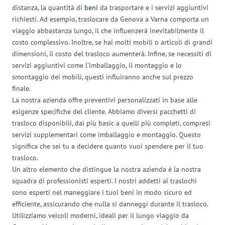
distanza, la quantità di
beni
da trasportare e i servizi aggiuntivi
richiesti. Ad esempio, traslocare da Genova a Varna comporta un
viaggio abbastanza lungo, il che influenzerà inevitabilmente il
costo complessivo. Inoltre, se hai molti mobili o articoli di grandi
dimensioni, il costo del trasloco aumenterà. Infine, se necessiti di
servizi aggiuntivi come l’imballaggio, il montaggio e lo
smontaggio dei mobili, questi influiranno anche sul prezzo
finale.
La nostra azienda offre preventivi personalizzati in base alle
esigenze specifiche del cliente. Abbiamo diversi pacchetti di
trasloco disponibili, dai più basic a quelli più completi, compresi
servizi supplementari come imballaggio e montaggio. Questo
significa che sei tu a decidere quanto vuoi spendere per il tuo
trasloco.
Un altro elemento che distingue la nostra azienda è la nostra
squadra di professionisti esperti. I nostri addetti ai traslochi
sono esperti nel maneggiare i tuoi beni in modo sicuro ed
efficiente, assicurando che nulla si danneggi durante il trasloco.
Utilizziamo veicoli moderni, ideali per il lungo viaggio da