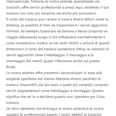
internazionale. Tuttavia, la nostra azienda, specializzata nei
traslochi, offre servizi professionali a prezzi equi, rendendo il tuo
trasloco non solo più semplice, ma anche più economico.
Il costo del trasloco può variare in base a diversi fattori, come la
distanza, la quantità di beni da trasportare e i servizi aggiuntivi
richiesti. Ad esempio, traslocare da Genova a Varna comporta un
viaggio abbastanza lungo, il che influenzerà inevitabilmente il
costo complessivo. Inoltre, se hai molti mobili o articoli di grandi
dimensioni, il costo del trasloco aumenterà. Infine, se necessiti di
servizi aggiuntivi come l’imballaggio, il montaggio e lo
smontaggio dei mobili, questi influiranno anche sul prezzo
finale.
La nostra azienda offre preventivi personalizzati in base alle
esigenze specifiche del cliente. Abbiamo diversi pacchetti di
trasloco disponibili, dai più basic a quelli più completi, compresi
servizi supplementari come imballaggio e montaggio. Questo
significa che sei tu a decidere quanto vuoi spendere per il tuo
trasloco.
Un altro elemento che distingue la nostra azienda è la nostra
squadra di professionisti esperti. I nostri addetti ai traslochi