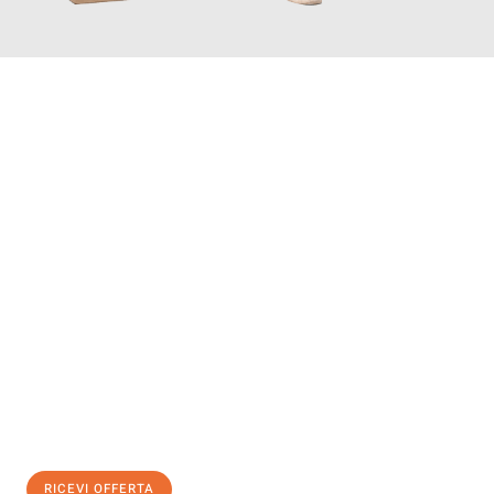
INFORMATI ORA
Scopri con Traslochi Genova quanto può essere
facile e senza
stress il tuo trasloco a Genova
. Il nostro team di esperti è
pronto ad assicurarti una transizione senza intoppi nella tua
nuova casa.
Ottieni subito
un'offerta non vincolante
e
risparmia € 100:
RICEVI OFFERTA
0299948957