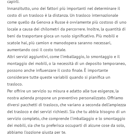
capirli.
Innanzitutto, uno dei fattori più importanti nel determinare il
costo di un trasloco è la distanza. Un trasloco internazionale
come quello da Genova a Russe è ovviamente più costoso di uno
locale a causa dei chilometri da percorrere. Inoltre, la quantità di
beni da trasportare gioca un ruolo significativo. Più mobili e
scatole hai, più camion e manodopera saranno necessari,
aumentando così il costo totale.
Altri servizi aggiuntivi, come l’imballaggio, lo smontaggio e il
montaggio dei mobili, o la necessità di un deposito temporaneo,
possono anche influenzare il costo finale. È importante
considerare tutte queste variabili quando si pianifica un
trasloco.
Per offrire un servizio su misura e adatto alle tue esigenze, la
nostra azienda propone un preventivo personalizzato. Offriamo
diversi pacchetti di trasloco, che variano a seconda dell’ampiezza
del trasloco e dei servizi richiesti. Sia che tu abbia bisogno di un
servizio completo, che comprende l’imballaggio e lo smontaggio
dei mobili, sia che tu preferisca occuparti di alcune cose da solo,
abbiamo l’opzione giusta per te.