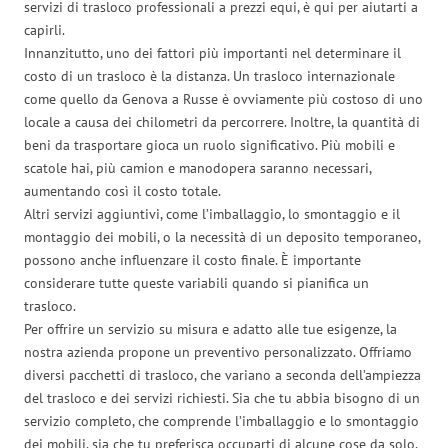
servizi di trasloco professionali a prezzi equi, è qui per aiutarti a
capirli.
Innanzitutto, uno dei fattori più importanti nel determinare il
costo di un trasloco è la distanza. Un trasloco internazionale
come quello da Genova a Russe è ovviamente più costoso di uno
locale a causa dei chilometri da percorrere. Inoltre, la quantità di
beni da trasportare gioca un ruolo significativo. Più mobili e
scatole hai, più camion e manodopera saranno necessari,
aumentando così il costo totale.
Altri servizi aggiuntivi, come l’imballaggio, lo smontaggio e il
montaggio dei mobili, o la necessità di un deposito temporaneo,
possono anche influenzare il costo finale. È importante
considerare tutte queste variabili quando si pianifica un
trasloco.
Per offrire un servizio su misura e adatto alle tue esigenze, la
nostra azienda propone un preventivo personalizzato. Offriamo
diversi pacchetti di trasloco, che variano a seconda dell’ampiezza
del trasloco e dei servizi richiesti. Sia che tu abbia bisogno di un
servizio completo, che comprende l’imballaggio e lo smontaggio
dei mobili, sia che tu preferisca occuparti di alcune cose da solo,