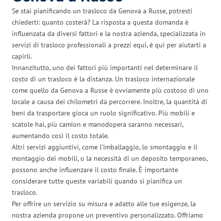
Se stai pianificando un trasloco da Genova a Russe, potresti
chiederti: quanto costerà? La risposta a questa domanda è
influenzata da diversi fattori e la nostra azienda, specializzata in
servizi di trasloco professionali a prezzi equi, è qui per aiutarti a
capirli.
Innanzitutto, uno dei fattori più importanti nel determinare il
costo di un trasloco è la distanza. Un trasloco internazionale
come quello da Genova a Russe è ovviamente più costoso di uno
locale a causa dei chilometri da percorrere. Inoltre, la quantità di
beni da trasportare gioca un ruolo significativo. Più mobili e
scatole hai, più camion e manodopera saranno necessari,
aumentando così il costo totale.
Altri servizi aggiuntivi, come l’imballaggio, lo smontaggio e il
montaggio dei mobili, o la necessità di un deposito temporaneo,
possono anche influenzare il costo finale. È importante
considerare tutte queste variabili quando si pianifica un
trasloco.
Per offrire un servizio su misura e adatto alle tue esigenze, la
nostra azienda propone un preventivo personalizzato. Offriamo