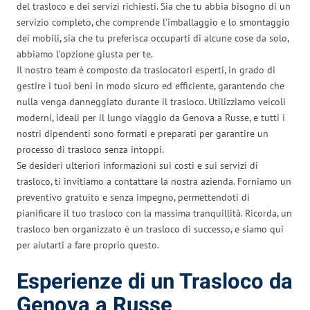
del trasloco e dei servizi richiesti. Sia che tu abbia bisogno di un
servizio completo, che comprende l’imballaggio e lo smontaggio
dei mobili, sia che tu preferisca occuparti di alcune cose da solo,
abbiamo l’opzione giusta per te.
Il nostro team è composto da traslocatori esperti, in grado di
gestire i tuoi beni in modo sicuro ed efficiente, garantendo che
nulla venga danneggiato durante il trasloco. Utilizziamo veicoli
moderni, ideali per il lungo viaggio da Genova a Russe, e tutti i
nostri dipendenti sono formati e preparati per garantire un
processo di trasloco senza intoppi.
Se desideri ulteriori informazioni sui costi e sui servizi di
trasloco, ti invitiamo a contattare la nostra azienda. Forniamo un
preventivo gratuito e senza impegno, permettendoti di
pianificare il tuo trasloco con la massima tranquillità. Ricorda, un
trasloco ben organizzato è un trasloco di successo, e siamo qui
per aiutarti a fare proprio questo.
Esperienze di un Trasloco da
Genova a Russe