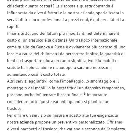
chiederti: quanto costerà? La risposta a questa domanda è
influenzata da diversi fattori e la nostra azienda, specializzata in
servizi di trasloco professionali a prezzi equi, è qui per aiutarti a
capirli.
Innanzitutto, uno dei fattori più importanti nel determinare il
costo di un trasloco è la distanza. Un trasloco internazionale
come quello da Genova a Russe è ovviamente più costoso di uno
locale a causa dei chilometri da percorrere. Inoltre, la quantità di
beni da trasportare gioca un ruolo significativo. Più mobili e
scatole hai, più camion e manodopera saranno necessari,
aumentando così il costo totale.
Altri servizi aggiuntivi, come l’imballaggio, lo smontaggio e il
montaggio dei mobili, o la necessità di un deposito temporaneo,
possono anche influenzare il costo finale. È importante
considerare tutte queste variabili quando si pianifica un
trasloco.
Per offrire un servizio su misura e adatto alle tue esigenze, la
nostra azienda propone un preventivo personalizzato. Offriamo
diversi pacchetti di trasloco, che variano a seconda dell’ampiezza