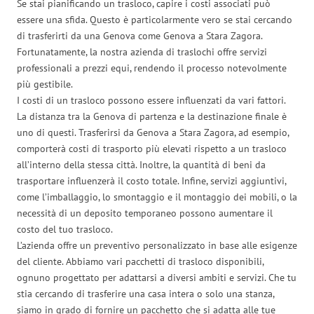
Se stai pianificando un trasloco, capire i costi associati può
essere una sfida. Questo è particolarmente vero se stai cercando
di trasferirti da una Genova come Genova a Stara Zagora.
Fortunatamente, la nostra azienda di traslochi offre servizi
professionali a prezzi equi, rendendo il processo notevolmente
più gestibile.
I costi di un trasloco possono essere influenzati da vari fattori.
La distanza tra la Genova di partenza e la destinazione finale è
uno di questi. Trasferirsi da Genova a Stara Zagora, ad esempio,
comporterà costi di trasporto più elevati rispetto a un trasloco
all’interno della stessa città. Inoltre, la quantità di beni da
trasportare influenzerà il costo totale. Infine, servizi aggiuntivi,
come l’imballaggio, lo smontaggio e il montaggio dei mobili, o la
necessità di un deposito temporaneo possono aumentare il
costo del tuo trasloco.
L’azienda offre un preventivo personalizzato in base alle esigenze
del cliente. Abbiamo vari pacchetti di trasloco disponibili,
ognuno progettato per adattarsi a diversi ambiti e servizi. Che tu
stia cercando di trasferire una casa intera o solo una stanza,
siamo in grado di fornire un pacchetto che si adatta alle tue