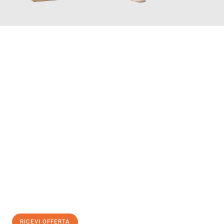
INFORMATI ORA
Scopri con Traslochi Genova quanto può essere
facile e senza
stress il tuo trasloco a Genova
. Il nostro team di esperti è
pronto ad assicurarti una transizione senza intoppi nella tua
nuova casa.
Ottieni subito
un'offerta non vincolante
e
risparmia € 100:
RICEVI OFFERTA
0299948957