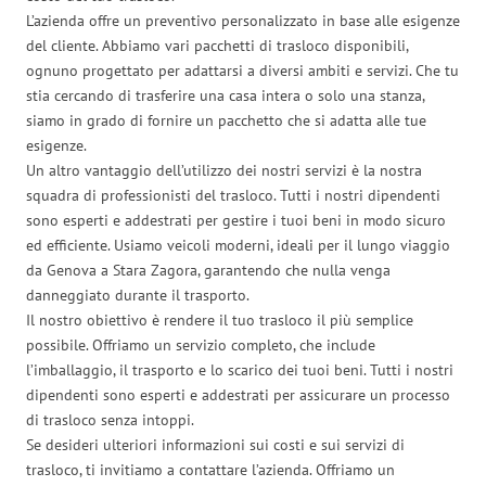
L’azienda offre un preventivo personalizzato in base alle esigenze
del cliente. Abbiamo vari pacchetti di trasloco disponibili,
ognuno progettato per adattarsi a diversi ambiti e servizi. Che tu
stia cercando di trasferire una casa intera o solo una stanza,
siamo in grado di fornire un pacchetto che si adatta alle tue
esigenze.
Un altro vantaggio dell’utilizzo dei nostri servizi è la nostra
squadra di professionisti del trasloco. Tutti i nostri dipendenti
sono esperti e addestrati per gestire i tuoi beni in modo sicuro
ed efficiente. Usiamo veicoli moderni, ideali per il lungo viaggio
da Genova a Stara Zagora, garantendo che nulla venga
danneggiato durante il trasporto.
Il nostro obiettivo è rendere il tuo trasloco il più semplice
possibile. Offriamo un servizio completo, che include
l’imballaggio, il trasporto e lo scarico dei tuoi beni. Tutti i nostri
dipendenti sono esperti e addestrati per assicurare un processo
di trasloco senza intoppi.
Se desideri ulteriori informazioni sui costi e sui servizi di
trasloco, ti invitiamo a contattare l’azienda. Offriamo un