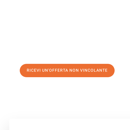
Schaerbe
Il tuo trasloco Genova Schaerbeek può essere così facil
servizio di prima classe
e assicurati i
migliori prezzi in
Richiedo ora la tua offerta personalizzata e fai il prim
trasloco senza stress a Schaerbeek
RICEVI UN'OFFERTA NON VINCOLANTE
100% non vincolante – Risposta garantita entro 15 minuti.