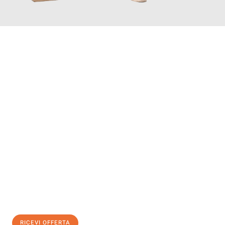
INFORMATI ORA
Scopri con Traslochi Genova quanto può essere
facile e senza
stress il tuo trasloco a Genova
. Il nostro team di esperti è
pronto ad assicurarti una transizione senza intoppi nella tua
nuova casa.
Ottieni subito
un'offerta non vincolante
e
risparmia € 100:
RICEVI OFFERTA
0299948957