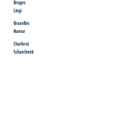
Bruges
Liegi
Bruxelles
Namur
Charleroi
Schaerbeek
Richiedi ora la tua
offerta
al
miglior
prezzo !
Inviateci adesso la vostra richiesta non vincolante e