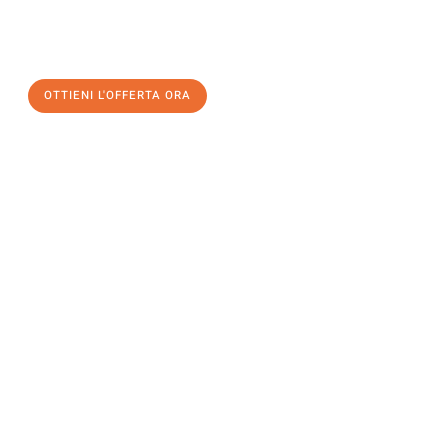
assicuratevi la vostra
offerta di trasloco per le vostre esigenze
a Genova
al miglior prezzo! Approfitta dell’occasione per
un
trasloco senza stress
e con il massimo comfort:
OTTIENI L'OFFERTA ORA