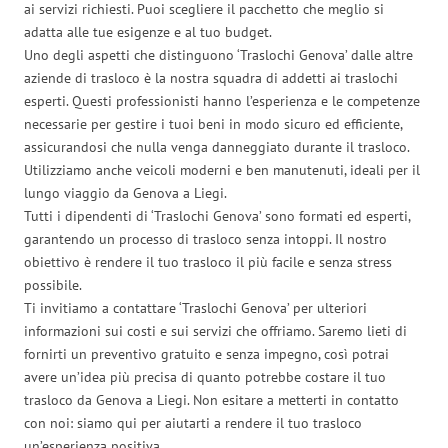
ai servizi richiesti. Puoi scegliere il pacchetto che meglio si
adatta alle tue esigenze e al tuo budget.
Uno degli aspetti che distinguono ‘Traslochi Genova’ dalle altre
aziende di trasloco è la nostra squadra di addetti ai traslochi
esperti. Questi professionisti hanno l’esperienza e le competenze
necessarie per gestire i tuoi beni in modo sicuro ed efficiente,
assicurandosi che nulla venga danneggiato durante il trasloco.
Utilizziamo anche veicoli moderni e ben manutenuti, ideali per il
lungo viaggio da Genova a Liegi.
Tutti i dipendenti di ‘Traslochi Genova’ sono formati ed esperti,
garantendo un processo di trasloco senza intoppi. Il nostro
obiettivo è rendere il tuo trasloco il più facile e senza stress
possibile.
Ti invitiamo a contattare ‘Traslochi Genova’ per ulteriori
informazioni sui costi e sui servizi che offriamo. Saremo lieti di
fornirti un preventivo gratuito e senza impegno, così potrai
avere un’idea più precisa di quanto potrebbe costare il tuo
trasloco da Genova a Liegi. Non esitare a metterti in contatto
con noi: siamo qui per aiutarti a rendere il tuo trasloco
un’esperienza positiva.