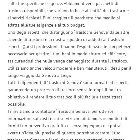
sulle tue specifiche esigenze. Abbiamo diversi pacchetti di
trasloco disponibili, che variano in base all’entità del trasloco e
ai servizi richiesti. Puoi scegliere il pacchetto che meglio si
adatta alle tue esigenze e al tuo budget.
Uno degli aspetti che distinguono ‘Traslochi Genova’ dalle altre
aziende di trasloco è la nostra squadra di addetti ai traslochi
esperti. Questi professionisti hanno l’esperienza e le competenze
necessarie per gestire i tuoi beni in modo sicuro ed efficiente,
assicurandosi che nulla venga danneggiato durante il trasloco.
Utilizziamo anche veicoli moderni e ben manutenuti, ideali per il
lungo viaggio da Genova a Liegi.
Tutti i dipendenti di ‘Traslochi Genova’ sono formati ed esperti,
garantendo un processo di trasloco senza intoppi. Il nostro
obiettivo è rendere il tuo trasloco il più facile e senza stress
possibile.
Ti invitiamo a contattare ‘Traslochi Genova’ per ulteriori
informazioni sui costi e sui servizi che offriamo. Saremo lieti di
fornirti un preventivo gratuito e senza impegno, così potrai
avere un’idea più precisa di quanto potrebbe costare il tuo
trasloco da Genova a Liegi. Non esitare a metterti in contatto