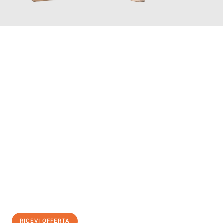
INFORMATI ORA
Scopri con Traslochi Genova quanto può essere
facile e senza
stress il tuo trasloco a Genova
. Il nostro team di esperti è
pronto ad assicurarti una transizione senza intoppi nella tua
nuova casa.
Ottieni subito
un'offerta non vincolante
e
risparmia € 100:
RICEVI OFFERTA
0299948957