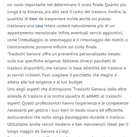
un ruolo importante nel determinare il costo finale. Quanto più
lunga è la distanza, più alto sarà il costo del trasloco. Inoltre, la
quantità di
beni
da trasportare incide anche sul prezzo:
traslocare una
casa
intera costerà naturalmente più di un
appartamento monolocale. Infine, eventuali servizi aggiuntivi,
come l’imballaggio, lo smontaggio e il rimontaggio dei mobili, o
l’assicurazione, possono influire sul costo finale.
‘Traslochi Genova’ offre un preventivo personalizzato basato
sulle tue specifiche esigenze. Abbiamo diversi pacchetti di
trasloco disponibili, che variano in base all’entità del trasloco e
ai servizi richiesti. Puoi scegliere il pacchetto che meglio si
adatta alle tue esigenze e al tuo budget.
Uno degli aspetti che distinguono ‘Traslochi Genova’ dalle altre
aziende di trasloco è la nostra squadra di addetti ai traslochi
esperti. Questi professionisti hanno l’esperienza e le competenze
necessarie per gestire i tuoi beni in modo sicuro ed efficiente,
assicurandosi che nulla venga danneggiato durante il trasloco.
Utilizziamo anche veicoli moderni e ben manutenuti, ideali per il
lungo viaggio da Genova a Liegi.