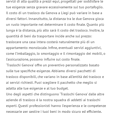
servizi di alta qualità a prezzi equi, progettati per soddisfare le
tue esigenze senza gravare eccessivamente sul tuo portafoglio.
Il costo di un trasloco da Genova a Liegi può variare in base a
diversi fattori. Innanzitutto, la distanza tra le due Genova gioca
un ruolo importante nel determinare il costo finale. Quanto più
lunga è la distanza, più alto sarà il costo del trasloco. Inoltre, la
quantità di beni da trasportare incide anche sul prezzo:
traslocare una casa intera costerà naturalmente più di un
appartamento monolocale. Infine, eventuali servizi aggiuntivi,
come l’imballaggio, lo smontaggio e il rimontaggio dei mobili, o
l’assicurazione, possono influire sul costo finale.
‘Traslochi Genova’ offre un preventivo personalizzato basato
sulle tue specifiche esigenze. Abbiamo diversi pacchetti di
trasloco disponibili, che variano in base all’entità del trasloco e
ai servizi richiesti. Puoi scegliere il pacchetto che meglio si
adatta alle tue esigenze e al tuo budget.
Uno degli aspetti che distinguono ‘Traslochi Genova’ dalle altre
aziende di trasloco è la nostra squadra di addetti ai traslochi
esperti. Questi professionisti hanno l’esperienza e le competenze
necessarie per gestire i tuoi beni in modo sicuro ed efficiente,