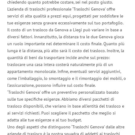
chiedendo quanto potrebbe costare, sei nel posto giusto.
L’azienda di traslochi professionale ‘Traslochi Genova’ offre
servizi di alta qualità a prezzi equi, progettati per soddisfare le
tue esigenze senza gravare eccessivamente sul tuo portafoglio.
Il costo di un trasloco da Genova a Liegi può variare in base a
diversi fattori. Innanzitutto, la distanza tra le due Genova gioca
un ruolo importante nel determinare il costo finale. Quanto più
lunga è la distanza, più alto sarà il costo del trasloco. Inoltre, la
quantità di beni da trasportare incide anche sul prezzo:
traslocare una casa intera costerà naturalmente più di un
appartamento monolocale. Infine, eventuali servizi aggiuntivi,
come l’imballaggio, lo smontaggio e il rimontaggio dei mobili, o
l’assicurazione, possono influire sul costo finale.
‘Traslochi Genova’ offre un preventivo personalizzato basato
sulle tue specifiche esigenze. Abbiamo diversi pacchetti di
trasloco disponibili, che variano in base all’entità del trasloco e
ai servizi richiesti. Puoi scegliere il pacchetto che meglio si
adatta alle tue esigenze e al tuo budget.
Uno degli aspetti che distinguono ‘Traslochi Genova’ dalle altre
aziende di trasloco è la nostra squadra di addetti ai traslochi